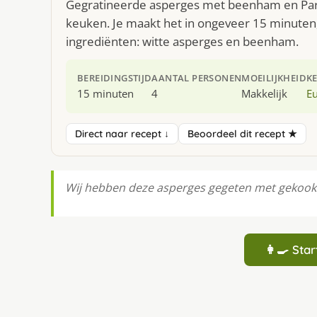
Gegratineerde asperges met beenham en Parm
keuken. Je maakt het in ongeveer 15 minuten,
ingrediënten: witte asperges en beenham.
BEREIDINGSTIJD
AANTAL PERSONEN
MOEILIJKHEID
K
15 minuten
4
Makkelijk
E
Direct naar recept ↓
Beoordeel dit recept ★
Wij hebben deze asperges gegeten met gekookt
👩‍🍳 St