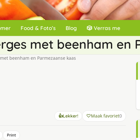
omer
Food & Foto’s
Blog
🎲 Verras me
erges met beenham en 
 met beenham en Parmezaanse kaas
Maak favoriet
0
👍
Lekker!
Print