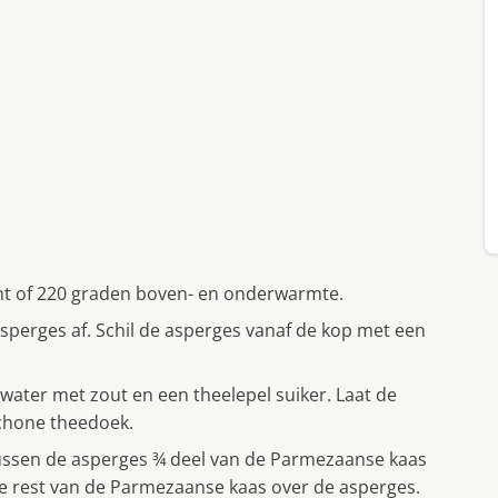
ht of 220 graden boven- en onderwarmte.
sperges af. Schil de asperges vanaf de kop met een
water met zout en een theelepel suiker. Laat de
schone theedoek.
tussen de asperges ¾ deel van de Parmezaanse kaas
e rest van de Parmezaanse kaas over de asperges.