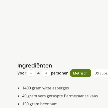
Ingrediënten
−
+
Voor
4
personen
Metrisch
US cups
1400 gram witte asperges
40 gram vers geraspte Parmezaanse kaas
150 gram beenham