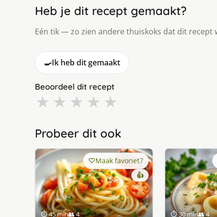
Heb je dit recept gemaakt?
Eén tik — zo zien andere thuiskoks dat dit recept 
🍳
Ik heb dit gemaakt
Beoordeel dit recept
★
★
★
★
★
Probeer dit ook
Maak favoriet
7
👍
⏱ 45 min
👥 4
⏱ 30 min
👥 4