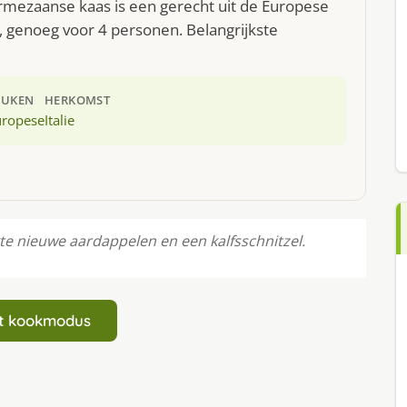
ezaanse kaas is een gerecht uit de Europese
 genoeg voor 4 personen. Belangrijkste
EUKEN
HERKOMST
uropese
Italie
e nieuwe aardappelen en een kalfsschnitzel.
art kookmodus