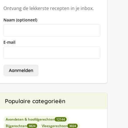
Ontvang de lekkerste recepten in je inbox.
Naam (optioneel)
E-mail
Aanmelden
Populaire categorieën
Avondeten & hoofdgerechten
12144
Bijgerechten
Vleesgerechten
3824
3024