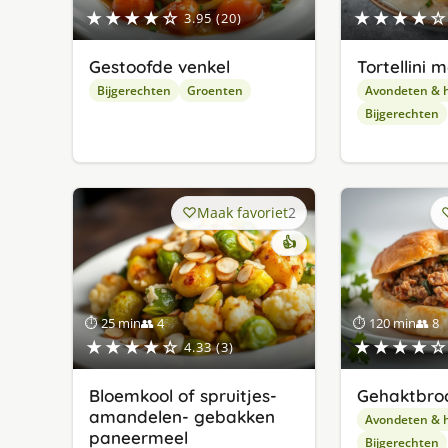
★★★★☆
★★★★☆
3.95 (20)
Gestoofde venkel
Tortellini
Bijgerechten
Groenten
Avondeten & 
Bijgerechten
Maak favoriet
2
👍
⏱ 25 min
👥 4
⏱ 120 min
👥 8
★★★★☆
★★★★☆
4.33 (3)
Bloemkool of spruitjes-
Gehaktbro
amandelen- gebakken
Avondeten & 
paneermeel
Bijgerechten