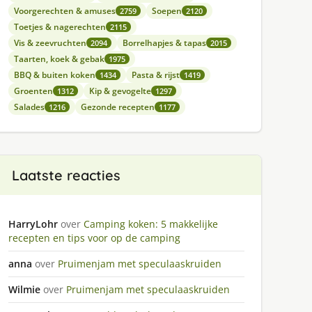
Voorgerechten & amuses
Soepen
2759
2120
Toetjes & nagerechten
2115
Vis & zeevruchten
Borrelhapjes & tapas
2094
2015
Taarten, koek & gebak
1975
BBQ & buiten koken
Pasta & rijst
1434
1419
Groenten
Kip & gevogelte
1312
1297
Salades
Gezonde recepten
1216
1177
Laatste reacties
HarryLohr
over
Camping koken: 5 makkelijke
recepten en tips voor op de camping
anna
over
Pruimenjam met speculaaskruiden
Wilmie
over
Pruimenjam met speculaaskruiden