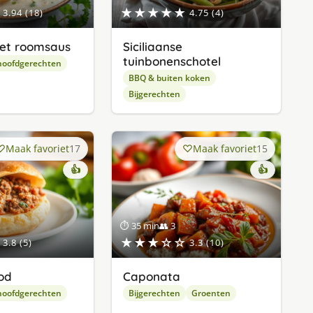
★★★★★
3.94 (18)
4.75 (4)
 met roomsaus
Siciliaanse
tuinbonenschotel
hoofdgerechten
BBQ & buiten koken
Bijgerechten
Maak favoriet
17
Maak favoriet
15
👍
👍
⏱ 35 min
👥 3
★★★☆☆
3.8 (5)
3.3 (10)
od
Caponata
hoofdgerechten
Bijgerechten
Groenten