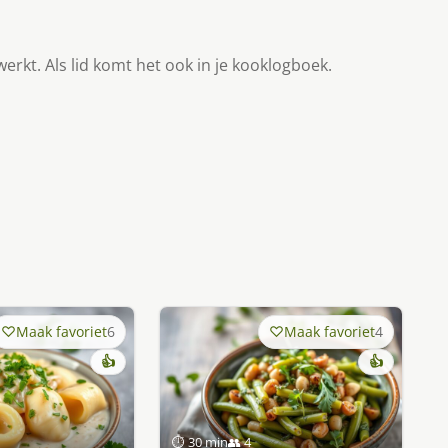
werkt. Als lid komt het ook in je kooklogboek.
Maak favoriet
6
Maak favoriet
4
👍
👍
⏱ 30 min
👥 4