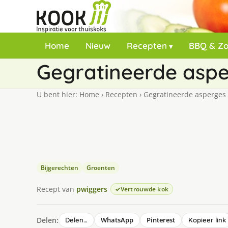
Home
Nieuw
Recepten
BBQ & Z
Gegratineerde asp
U bent hier:
Home
›
Recepten
›
Gegratineerde asperges
Bijgerechten
Groenten
Recept van
pwiggers
Vertrouwde kok
Delen:
WhatsApp
Pinterest
Delen…
Kopieer link