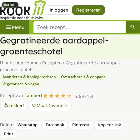
AI-kok
AI-kok
AI-kok
AI-kok
AI-kok
AI-kok
AI-kok
Inloggen
Registreren
Zoek een recept
Menu
Gegratineerde aardappel-
groenteschotel
U bent hier:
Home
›
Recepten
›
Gegratineerde aardappel-
groenteschotel
Avondeten & hoofdgerechten
Ovenschotels & eenpans
Vegetarisch & vegan
★★★★☆
Recept van
Lambert
3.89 (19)
Maak favoriet
7
👍
Lekker!
Delen:
WhatsApp
Facebook
Pinterest
Kopieer link
Print