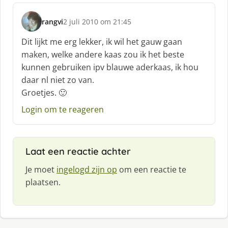
rangvi
2 juli 2010 om 21:45
s
c
Dit lijkt me erg lekker, ik wil het gauw gaan
h
maken, welke andere kaas zou ik het beste
r
kunnen gebruiken ipv blauwe aderkaas, ik hou
e
daar nl niet zo van.
e
f
Groetjes. 🙂
:
Login om te reageren
Laat een reactie achter
Je moet
ingelogd zijn op
om een reactie te
plaatsen.