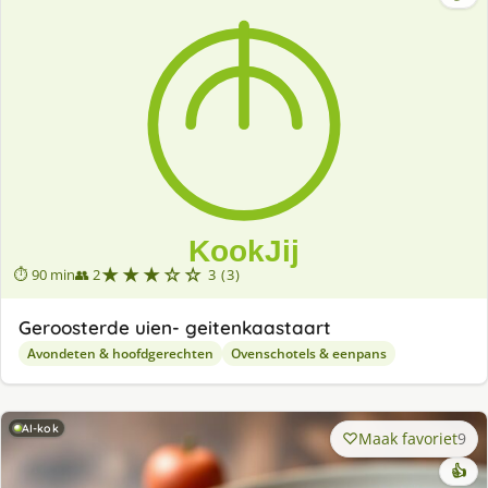
★★★☆☆
⏱ 90 min
👥 2
3 (3)
Geroosterde uien- geitenkaastaart
Avondeten & hoofdgerechten
Ovenschotels & eenpans
AI-kok
Maak favoriet
9
👍