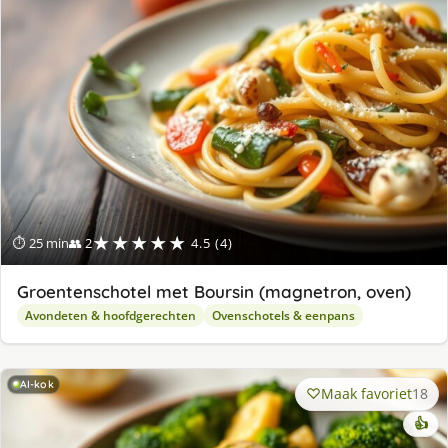
★★★★★
⏱ 25 min
👥 2
4.5 (4)
Groentenschotel met Boursin (magnetron, oven)
Avondeten & hoofdgerechten
Ovenschotels & eenpans
AI-kok
Maak favoriet
18
👍