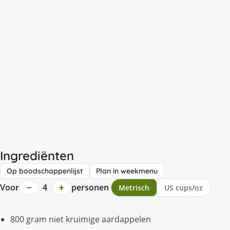
Ingrediënten
Op boodschappenlijst
Plan in weekmenu
−
+
Voor
4
personen
Metrisch
US cups/oz
800 gram niet kruimige aardappelen