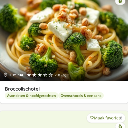
👍
★★★☆☆
⏱ 30 min
👥 3
2.8 (5)
Broccolischotel
Avondeten & hoofdgerechten
Ovenschotels & eenpans
Maak favoriet
8
👍