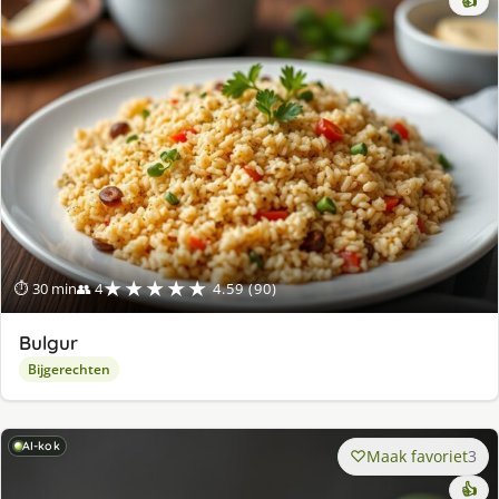
👍
★★★★★
⏱ 30 min
👥 4
4.59 (90)
Bulgur
Bijgerechten
AI-kok
Maak favoriet
3
👍