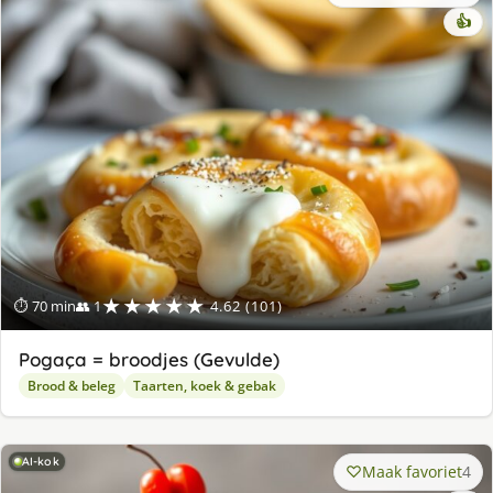
👍
★★★★★
⏱ 70 min
👥 1
4.62 (101)
Pogaça = broodjes (Gevulde)
Brood & beleg
Taarten, koek & gebak
AI-kok
Maak favoriet
4