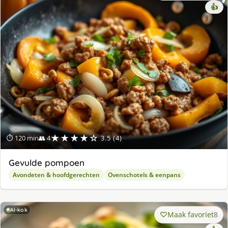
👍
★★★★☆
⏱ 120 min
👥 4
3.5 (4)
Gevulde pompoen
Avondeten & hoofdgerechten
Ovenschotels & eenpans
AI-kok
Maak favoriet
8