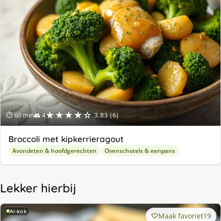
★★★★☆
⏱ 60 min
👥 4
3.83 (6)
Broccoli met kipkerrieragout
Avondeten & hoofdgerechten
Ovenschotels & eenpans
Lekker hierbij
AI-kok
Maak favoriet
19