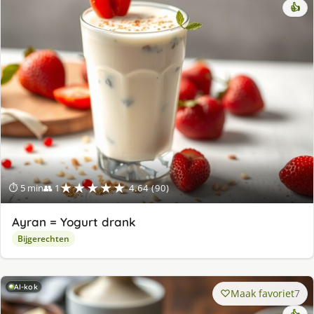
👍
★★★★★
⏱ 5 min
👥 1
4.64 (90)
Ayran = Yogurt drank
Bijgerechten
AI-kok
Maak favoriet
7