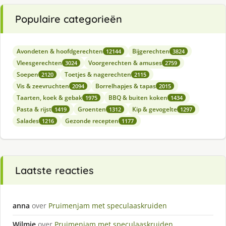
Populaire categorieën
Avondeten & hoofdgerechten
Bijgerechten
12144
3824
Vleesgerechten
Voorgerechten & amuses
3024
2759
Soepen
Toetjes & nagerechten
2120
2115
Vis & zeevruchten
Borrelhapjes & tapas
2094
2015
Taarten, koek & gebak
BBQ & buiten koken
1975
1434
Pasta & rijst
Groenten
Kip & gevogelte
1419
1312
1297
Salades
Gezonde recepten
1216
1177
Laatste reacties
anna
over
Pruimenjam met speculaaskruiden
Wilmie
over
Pruimenjam met speculaaskruiden