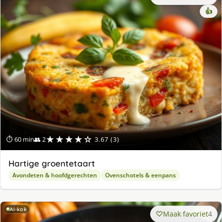
👍
★★★★☆
⏱ 60 min
👥 2
3.67 (3)
Hartige groentetaart
Avondeten & hoofdgerechten
Ovenschotels & eenpans
AI-kok
Maak favoriet
4