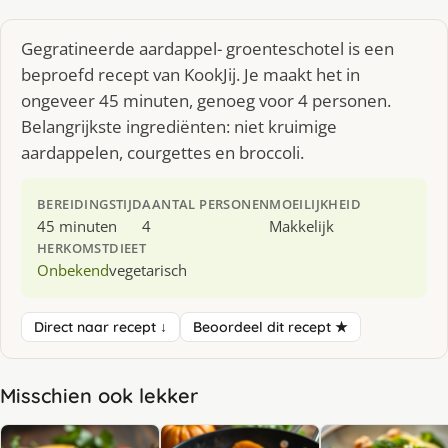
Gegratineerde aardappel- groenteschotel is een
beproefd recept van KookJij. Je maakt het in
ongeveer 45 minuten, genoeg voor 4 personen.
Belangrijkste ingrediënten: niet kruimige
aardappelen, courgettes en broccoli.
BEREIDINGSTIJD
AANTAL PERSONEN
MOEILIJKHEID
45 minuten
4
Makkelijk
HERKOMST
DIEET
Onbekend
vegetarisch
Direct naar recept ↓
Beoordeel dit recept ★
Misschien ook lekker