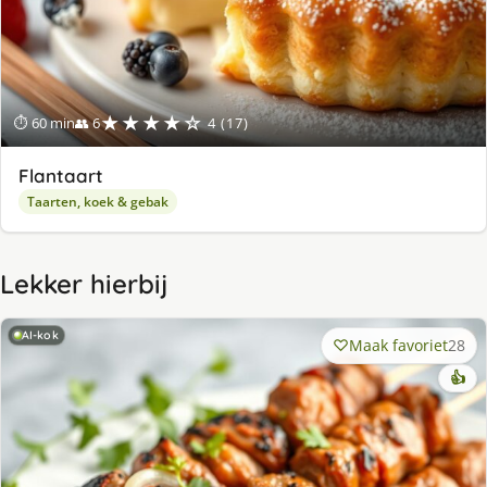
★★★★☆
⏱ 60 min
👥 6
4 (17)
Flantaart
Taarten, koek & gebak
Lekker hierbij
AI-kok
Maak favoriet
28
👍