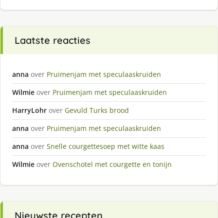
Laatste reacties
anna
over
Pruimenjam met speculaaskruiden
Wilmie
over
Pruimenjam met speculaaskruiden
HarryLohr
over
Gevuld Turks brood
anna
over
Pruimenjam met speculaaskruiden
anna
over
Snelle courgettesoep met witte kaas
Wilmie
over
Ovenschotel met courgette en tonijn
Nieuwste recepten