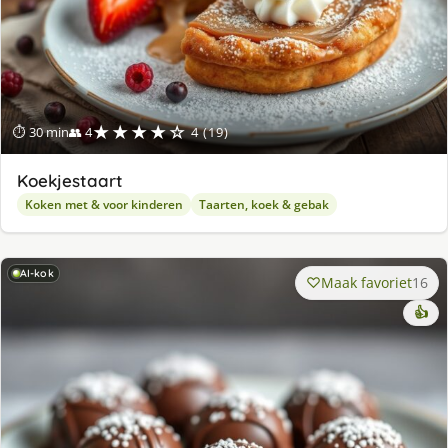
★★★★☆
⏱ 30 min
👥 4
4 (19)
Koekjestaart
Koken met & voor kinderen
Taarten, koek & gebak
AI-kok
Maak favoriet
16
👍