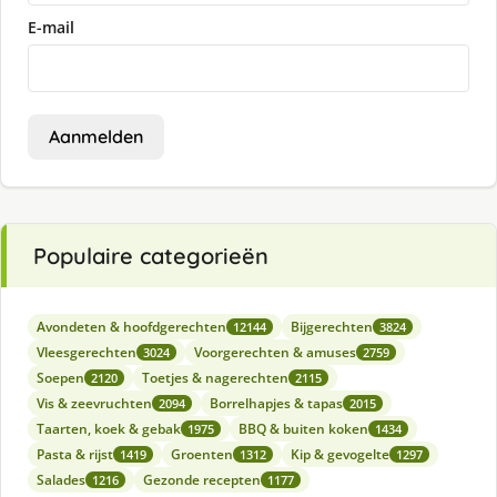
E-mail
Aanmelden
Populaire categorieën
Avondeten & hoofdgerechten
Bijgerechten
12144
3824
Vleesgerechten
Voorgerechten & amuses
3024
2759
Soepen
Toetjes & nagerechten
2120
2115
Vis & zeevruchten
Borrelhapjes & tapas
2094
2015
Taarten, koek & gebak
BBQ & buiten koken
1975
1434
Pasta & rijst
Groenten
Kip & gevogelte
1419
1312
1297
Salades
Gezonde recepten
1216
1177