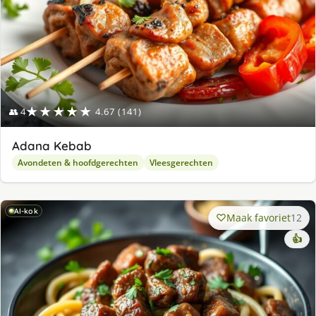
★★★★★
👥 4
4.67 (141)
Adana Kebab
Avondeten & hoofdgerechten
Vleesgerechten
AI-kok
Maak favoriet
12
👍