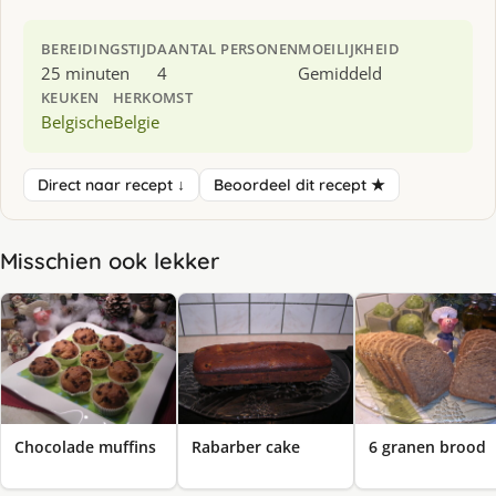
BEREIDINGSTIJD
AANTAL PERSONEN
MOEILIJKHEID
25 minuten
4
Gemiddeld
KEUKEN
HERKOMST
Belgische
Belgie
Direct naar recept ↓
Beoordeel dit recept ★
Misschien ook lekker
Chocolade muffins
Rabarber cake
6 granen brood