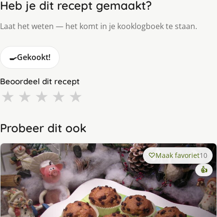
Heb je dit recept gemaakt?
Laat het weten — het komt in je kooklogboek te staan.
🍳
Gekookt!
Beoordeel dit recept
★
★
★
★
★
Probeer dit ook
Maak favoriet
10
👍