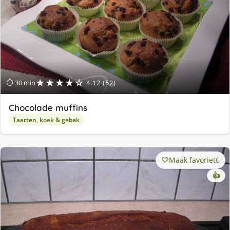
★★★★☆
⏱ 30 min
4.12 (52)
Chocolade muffins
Taarten, koek & gebak
Maak favoriet
6
👍