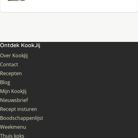
Ontdek KookJij
Over KookJij
Contact
Recepten
Blog
Mijn KookJij
Nieuwsbrief
Recept insturen
Boodschappenlijst
Weekmenu
Thuis koks