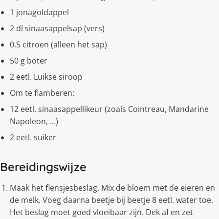
1 jonagoldappel
2 dl sinaasappelsap (vers)
0.5 citroen (alleen het sap)
50 g boter
2 eetl. Luikse siroop
Om te flamberen:
12 eetl. sinaasappellikeur (zoals Cointreau, Mandarine
Napoleon, …)
2 eetl. suiker
Bereidingswijze
Maak het flensjesbeslag. Mix de bloem met de eieren en
de melk. Voeg daarna beetje bij beetje 8 eetl. water toe.
Het beslag moet goed vloeibaar zijn. Dek af en zet