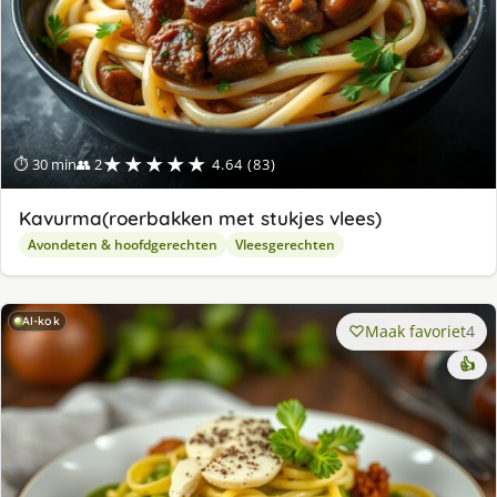
★★★★★
⏱ 30 min
👥 2
4.64 (83)
Kavurma(roerbakken met stukjes vlees)
Avondeten & hoofdgerechten
Vleesgerechten
AI-kok
Maak favoriet
4
👍