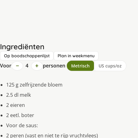
Ingrediënten
Op boodschappenlijst
Plan in weekmenu
−
+
Voor
4
personen
Metrisch
US cups/oz
125 g zelfrijzende bloem
2.5 dl melk
2 eieren
2 eetl. boter
Voor de saus:
2 peren (vast en niet te rijp vruchtvlees)