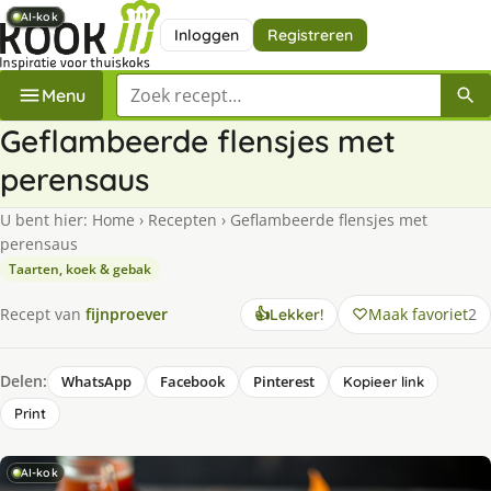
AI-kok
AI-kok
AI-kok
AI-kok
AI-kok
Inloggen
Registreren
Zoek een recept
Menu
Geflambeerde flensjes met
perensaus
U bent hier:
Home
›
Recepten
›
Geflambeerde flensjes met
perensaus
Taarten, koek & gebak
Maak favoriet
2
Recept van
fijnproever
👍
Lekker!
Delen:
WhatsApp
Facebook
Pinterest
Kopieer link
Print
AI-kok