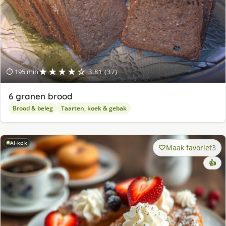
★★★★☆
⏱ 195 min
3.81 (37)
6 granen brood
Brood & beleg
Taarten, koek & gebak
AI-kok
Maak favoriet
3
👍