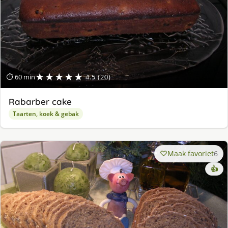
★★★★★
⏱ 60 min
4.5 (20)
Rabarber cake
Taarten, koek & gebak
Maak favoriet
6
👍