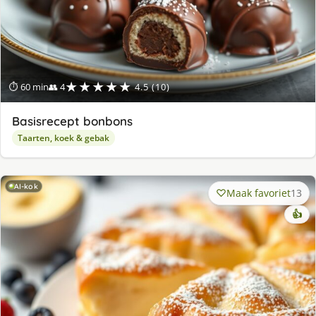
★★★★★
⏱ 60 min
👥 4
4.5 (10)
Basisrecept bonbons
Taarten, koek & gebak
AI-kok
Maak favoriet
13
👍