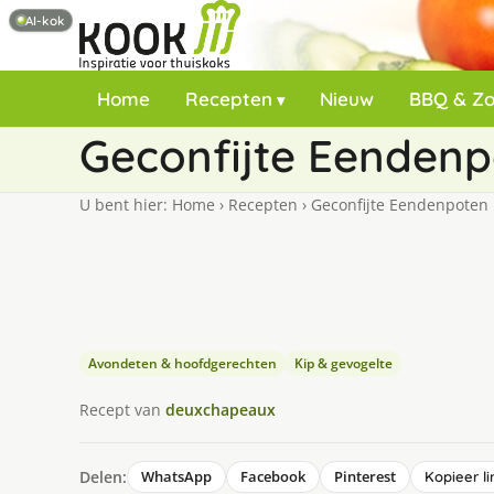
AI-kok
Home
Recepten
Nieuw
BBQ & Z
Geconfijte Eenden
U bent hier:
Home
›
Recepten
›
Geconfijte Eendenpoten
Avondeten & hoofdgerechten
Kip & gevogelte
Recept van
deuxchapeaux
Delen:
WhatsApp
Facebook
Pinterest
Kopieer li