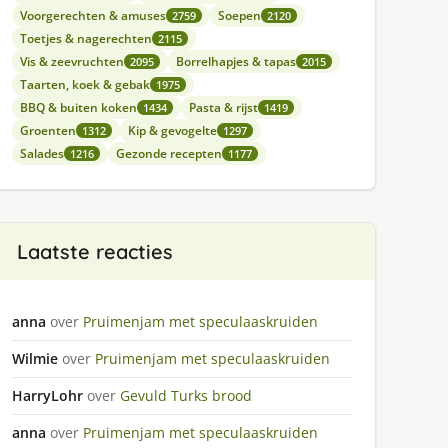
Voorgerechten & amuses
Soepen
2759
2120
Toetjes & nagerechten
2115
Vis & zeevruchten
Borrelhapjes & tapas
2095
2015
Taarten, koek & gebak
1975
BBQ & buiten koken
Pasta & rijst
1434
1419
Groenten
Kip & gevogelte
1312
1297
Salades
Gezonde recepten
1216
1177
Laatste reacties
anna
over
Pruimenjam met speculaaskruiden
Wilmie
over
Pruimenjam met speculaaskruiden
HarryLohr
over
Gevuld Turks brood
anna
over
Pruimenjam met speculaaskruiden