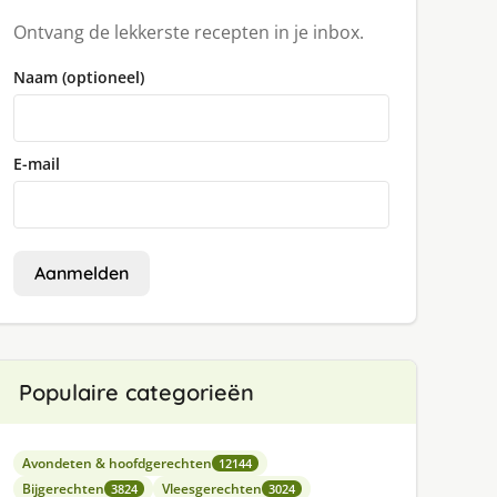
Ontvang de lekkerste recepten in je inbox.
Naam (optioneel)
E-mail
Aanmelden
Populaire categorieën
Avondeten & hoofdgerechten
12144
Bijgerechten
Vleesgerechten
3824
3024