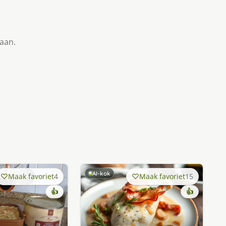
taan.
AI-kok
Maak favoriet
4
Maak favoriet
15
👍
👍