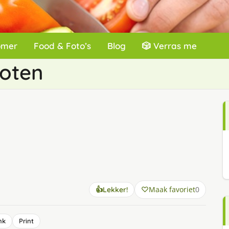
omer
Food & Foto’s
Blog
🎲 Verras me
poten
Maak favoriet
0
👍
Lekker!
nk
Print