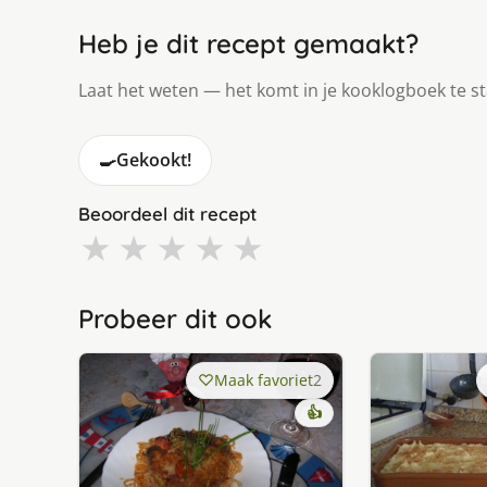
Heb je dit recept gemaakt?
Laat het weten — het komt in je kooklogboek te s
🍳
Gekookt!
Beoordeel dit recept
★
★
★
★
★
Probeer dit ook
Maak favoriet
2
👍