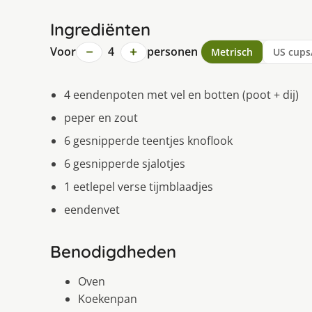
Ingrediënten
−
+
Voor
4
personen
Metrisch
US cups
4 eendenpoten met vel en botten (poot + dij)
peper en zout
6 gesnipperde teentjes knoflook
6 gesnipperde sjalotjes
1 eetlepel verse tijmblaadjes
eendenvet
Benodigdheden
Oven
Koekenpan