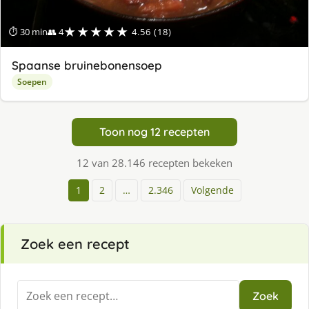
★★★★★
⏱ 30 min
👥 4
4.56 (18)
Spaanse bruinebonensoep
Soepen
Toon nog 12 recepten
12 van 28.146 recepten bekeken
1
2
…
2.346
Volgende
Zoek een recept
Zoeken
Zoek
naar: