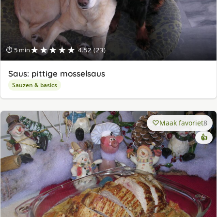
★★★★★
⏱ 5 min
4.52 (23)
Saus: pittige mosselsaus
Sauzen & basics
Maak favoriet
8
👍