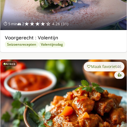
★★★★☆
⏱ 5 min
👥 2
4.26 (31)
Voorgerecht : Valentijn
Seizoensrecepten
Valentijnsdag
AI-kok
Maak favoriet
46
👍