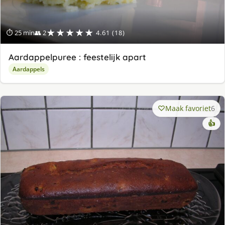
★★★★★
⏱ 25 min
👥 2
4.61 (18)
Aardappelpuree : feestelijk apart
Aardappels
Maak favoriet
6
👍