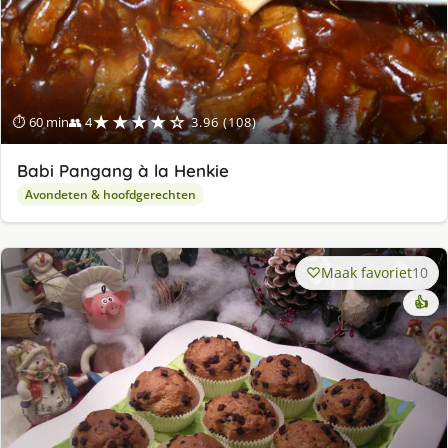
★★★★☆
⏱ 60 min
👥 4
3.96 (108)
Babi Pangang à la Henkie
Avondeten & hoofdgerechten
Maak favoriet
10
👍