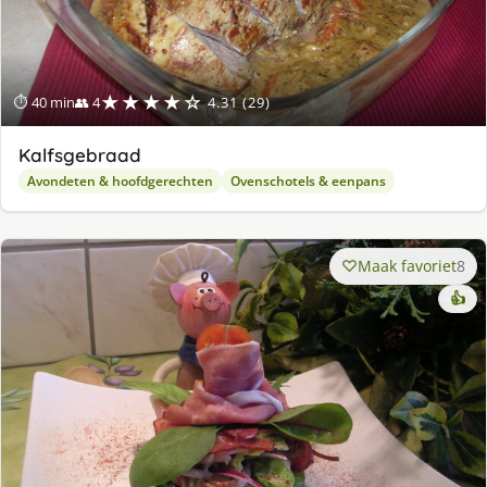
★★★★☆
⏱ 40 min
👥 4
4.31 (29)
Kalfsgebraad
Avondeten & hoofdgerechten
Ovenschotels & eenpans
Maak favoriet
8
👍