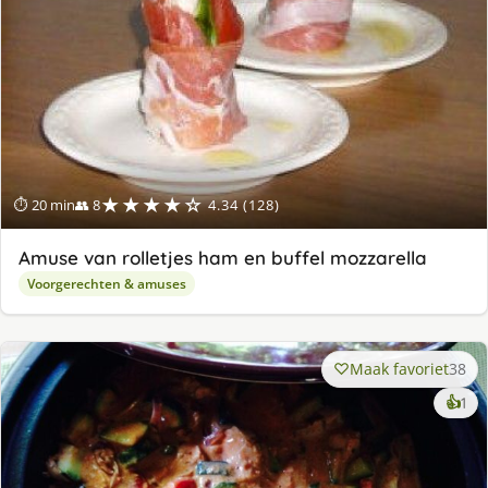
★★★★☆
⏱ 20 min
👥 8
4.34 (128)
Amuse van rolletjes ham en buffel mozzarella
Voorgerechten & amuses
Maak favoriet
38
ke
👍
1
lek
ge