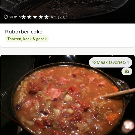
★★★★★
⏱ 60 min
4.5 (20)
Rabarber cake
Taarten, koek & gebak
Maak favoriet
24
👍