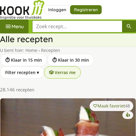
Inloggen
Registreren
Zoek een recept
Menu
Alle recepten
U bent hier:
Home
›
Recepten
⏱ Klaar in 15 min
⏱ Klaar in 30 min
Filter recepten
▾
🎲 Verras me
28.146 recepten
Maak favoriet
48
👍