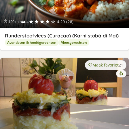
★★★★☆
⏱ 120 min
👥 4
4.29 (28)
Runderstoofvlees (Curaçao) (Karni stobá di Mai)
Avondeten & hoofdgerechten
Vleesgerechten
Maak favoriet
21
👍