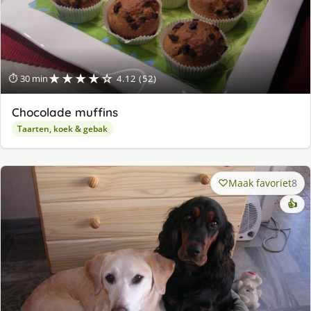
★★★★☆
⏱ 30 min
4.12 (52)
Chocolade muffins
Taarten, koek & gebak
Maak favoriet
8
👍