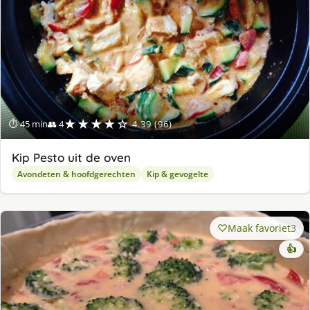
★★★★☆
⏱ 45 min
👥 4
4.39 (96)
Kip Pesto uit de oven
Avondeten & hoofdgerechten
Kip & gevogelte
Maak favoriet
3
👍