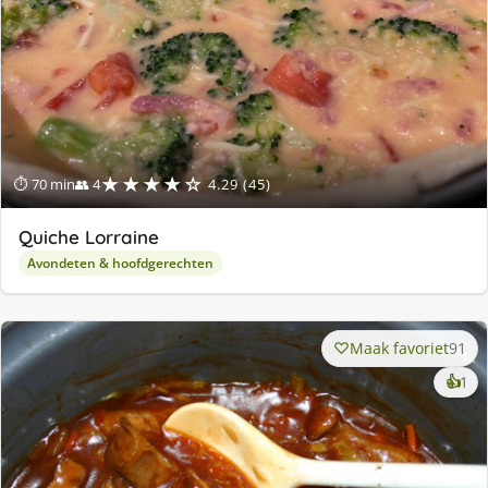
★★★★☆
⏱ 70 min
👥 4
4.29 (45)
Quiche Lorraine
Avondeten & hoofdgerechten
Maak favoriet
91
ke
👍
1
lek
ge