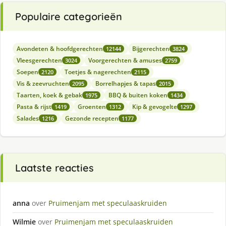
Populaire categorieën
Avondeten & hoofdgerechten
Bijgerechten
12144
3824
Vleesgerechten
Voorgerechten & amuses
3024
2759
Soepen
Toetjes & nagerechten
2120
2115
Vis & zeevruchten
Borrelhapjes & tapas
2095
2015
Taarten, koek & gebak
BBQ & buiten koken
1975
1434
Pasta & rijst
Groenten
Kip & gevogelte
1419
1312
1297
Salades
Gezonde recepten
1216
1177
Laatste reacties
anna
over
Pruimenjam met speculaaskruiden
Wilmie
over
Pruimenjam met speculaaskruiden