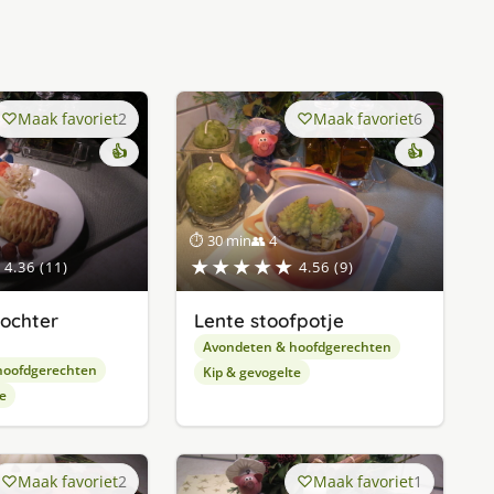
Maak favoriet
2
Maak favoriet
6
👍
👍
⏱ 30 min
👥 4
★★★★★
4.36 (11)
4.56 (9)
ochter
Lente stoofpotje
n
Avondeten & hoofdgerechten
hoofdgerechten
Kip & gevogelte
e
Maak favoriet
2
Maak favoriet
1