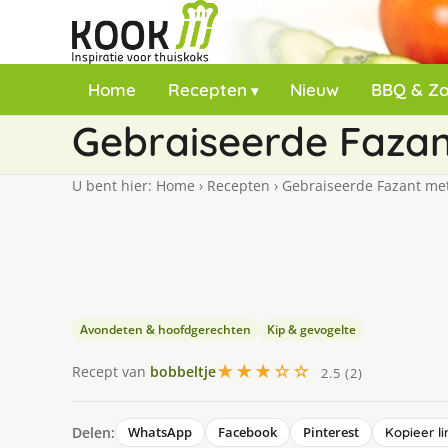
Home
Recepten
Nieuw
BBQ & Z
Gebraiseerde Fazan
U bent hier:
Home
›
Recepten
›
Gebraiseerde Fazant met
Avondeten & hoofdgerechten
Kip & gevogelte
★★★☆☆
Recept van
bobbeltje
2.5 (2)
Delen:
WhatsApp
Facebook
Pinterest
Kopieer li