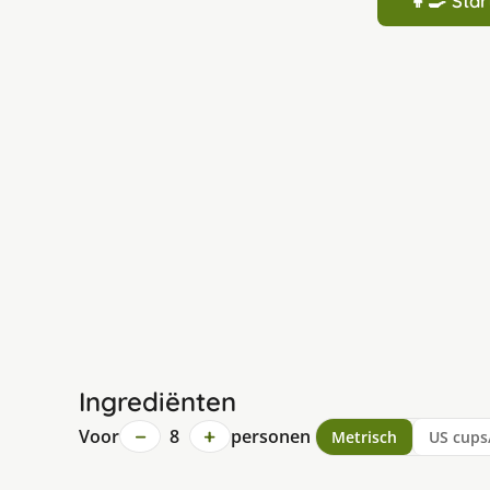
👩‍🍳 St
Ingrediënten
−
+
Voor
8
personen
Metrisch
US cups