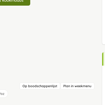
art kookmodus
Op boodschappenlijst
Plan in weekmenu
/oz