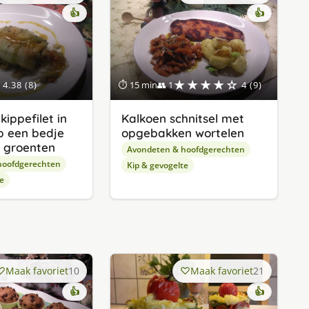
👍
👍
★★★★☆
4.38 (8)
⏱ 15 min
👥 1
4 (9)
ippefilet in
Kalkoen schnitsel met
op een bedje
opgebakken wortelen
n groenten
Avondeten & hoofdgerechten
hoofdgerechten
Kip & gevogelte
e
Maak favoriet
10
Maak favoriet
21
👍
👍