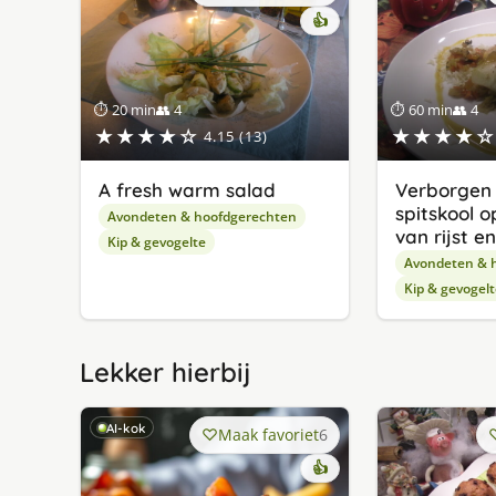
👍
⏱ 20 min
👥 4
⏱ 60 min
👥 4
★★★★☆
★★★★☆
4.15 (13)
A fresh warm salad
Verborgen k
spitskool 
Avondeten & hoofdgerechten
van rijst e
Kip & gevogelte
Avondeten & 
Kip & gevogelt
Lekker hierbij
AI-kok
Maak favoriet
6
👍