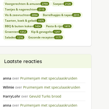
Voorgerechten & amuses
Soepen
2759
2120
Toetjes & nagerechten
2115
Vis & zeevruchten
Borrelhapjes & tapas
2094
2015
Taarten, koek & gebak
1975
BBQ & buiten koken
Pasta & rijst
1434
1419
Groenten
Kip & gevogelte
1312
1297
Salades
Gezonde recepten
1216
1177
Laatste reacties
anna
over
Pruimenjam met speculaaskruiden
Wilmie
over
Pruimenjam met speculaaskruiden
HarryLohr
over
Gevuld Turks brood
anna
over
Pruimenjam met speculaaskruiden