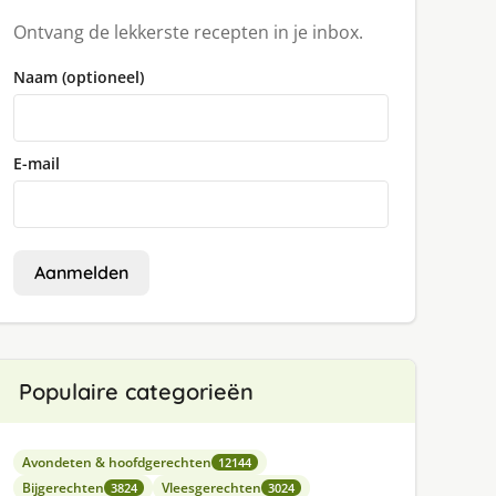
Ontvang de lekkerste recepten in je inbox.
Naam (optioneel)
E-mail
Aanmelden
Populaire categorieën
Avondeten & hoofdgerechten
12144
Bijgerechten
Vleesgerechten
3824
3024