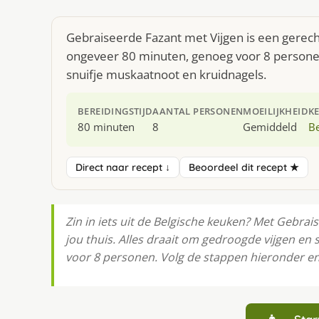
Gebraiseerde Fazant met Vijgen is een gerecht
ongeveer 80 minuten, genoeg voor 8 personen.
snuifje muskaatnoot en kruidnagels.
BEREIDINGSTIJD
AANTAL PERSONEN
MOEILIJKHEID
K
80 minuten
8
Gemiddeld
Be
Direct naar recept ↓
Beoordeel dit recept ★
Zin in iets uit de Belgische keuken? Met Gebrai
jou thuis. Alles draait om gedroogde vijgen en 
voor 8 personen. Volg de stappen hieronder en 