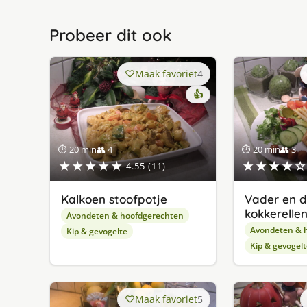
Probeer dit ook
Maak favoriet
4
👍
⏱ 20 min
👥 4
⏱ 20 min
👥 3
★★★★★
★★★★☆
4.55 (11)
Kalkoen stoofpotje
Vader en d
kokkerelle
Avondeten & hoofdgerechten
Avondeten & 
Kip & gevogelte
Kip & gevogelt
Maak favoriet
5