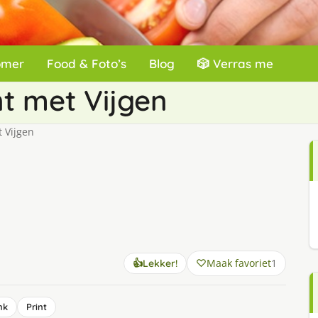
omer
Food & Foto’s
Blog
🎲 Verras me
t met Vijgen
 Vijgen
Maak favoriet
1
👍
Lekker!
nk
Print