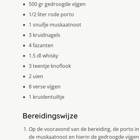
500 gr gedroogde vijgen
1/2 liter rode porto
1 snuifje muskaatnoot
3 kruidnagels
4 fazanten
1.5 dl whisky
3 teentje knoflook
2 uien
8 verse vijgen
1 kruidentuiltje
Bereidingswijze
Op de vooravond van de bereiding, de porto i
de muskaatnoot en hierin de gedroogde vijgen 