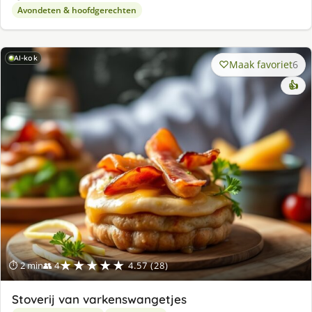
Avondeten & hoofdgerechten
AI-kok
Maak favoriet
6
👍
★★★★★
⏱ 2 min
👥 4
4.57 (28)
Stoverij van varkenswangetjes