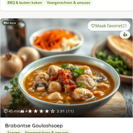
BBQ & buiten koken
Voorgerechten & amuses
AI-kok
Maak favoriet
21
👍
★★★★☆
⏱ 45 min
👥 4
3.91 (11)
Brabantse Goulashsoep
Soepen
Voorgerechten & amuses