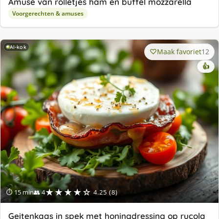
Amuse van rolletjes ham en buffel mozzarella
Voorgerechten & amuses
AI-kok
Maak favoriet
12
👍
★★★★☆
⏱ 15 min
👥 4
4.25 (8)
Geitenkaas in spek met honingdressing op rucola