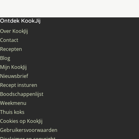
Ontdek KookJij
Over KookJij
Contact
Recepten
Blog
Mijn KookJij
Nieuwsbrief
Recept insturen
Boodschappenlijst
Weekmenu
Thuis koks
Cookies op KookJij
Gebruikersvoorwaarden