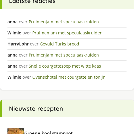
Laatste reacties
anna
over
Pruimenjam met speculaaskruiden
Wilmie
over
Pruimenjam met speculaaskruiden
HarryLohr
over
Gevuld Turks brood
anna
over
Pruimenjam met speculaaskruiden
anna
over
Snelle courgettesoep met witte kaas
Wilmie
over
Ovenschotel met courgette en tonijn
Nieuwste recepten
Groene kool stamppot