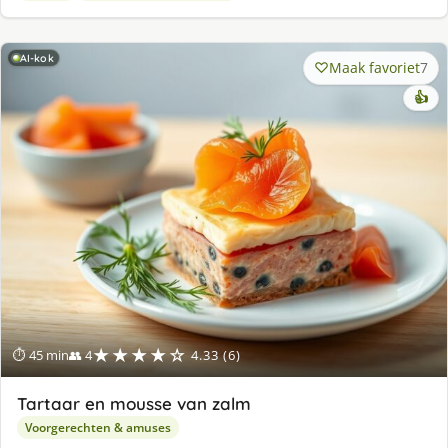
AI-kok
Maak favoriet
7
👍
★★★★☆
⏱ 45 min
👥 4
4.33 (6)
Tartaar en mousse van zalm
Voorgerechten & amuses