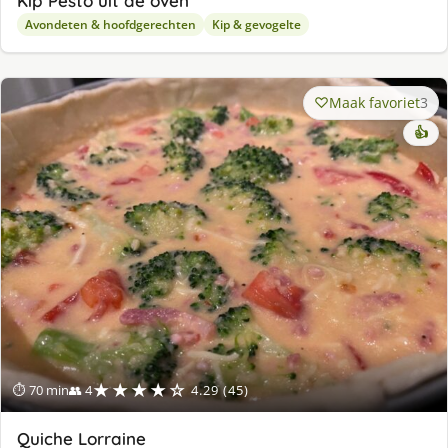
Kip Pesto uit de oven
Avondeten & hoofdgerechten
Kip & gevogelte
Maak favoriet
3
👍
★★★★☆
⏱ 70 min
👥 4
4.29 (45)
Quiche Lorraine