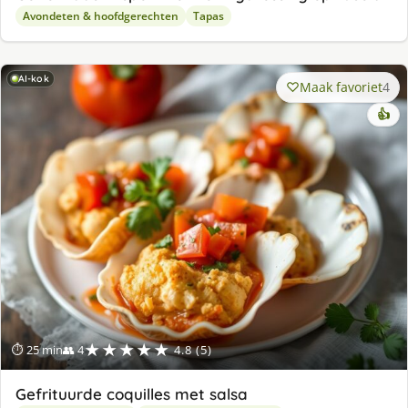
Avondeten & hoofdgerechten
Tapas
AI-kok
Maak favoriet
4
👍
★★★★★
⏱ 25 min
👥 4
4.8 (5)
Gefrituurde coquilles met salsa