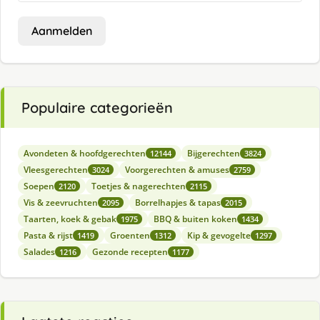
Aanmelden
Populaire categorieën
Avondeten & hoofdgerechten
Bijgerechten
12144
3824
Vleesgerechten
Voorgerechten & amuses
3024
2759
Soepen
Toetjes & nagerechten
2120
2115
Vis & zeevruchten
Borrelhapjes & tapas
2095
2015
Taarten, koek & gebak
BBQ & buiten koken
1975
1434
Pasta & rijst
Groenten
Kip & gevogelte
1419
1312
1297
Salades
Gezonde recepten
1216
1177