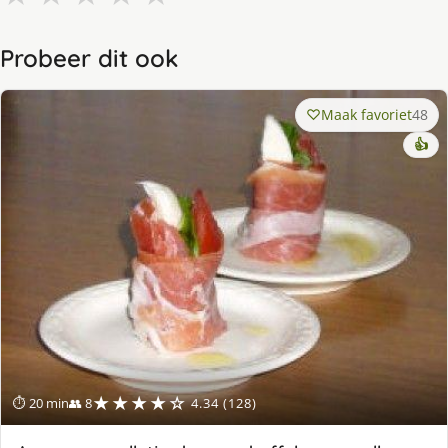
Probeer dit ook
Maak favoriet
48
👍
★★★★☆
⏱ 20 min
👥 8
4.34 (128)