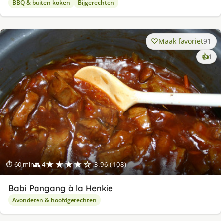
BBQ & buiten koken
Bijgerechten
Maak favoriet
91
ke
👍
1
lek
ge
★★★★☆
⏱ 60 min
👥 4
3.96 (108)
Babi Pangang à la Henkie
Avondeten & hoofdgerechten