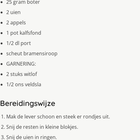
25 gram boter
2 uien
2 appels
1 pot kalfsfond
1/2 dl port
scheut bramensiroop
GARNERING:
2 stuks witlof
1/2 ons veldsla
Bereidingswijze
Mak de lever schoon en steek er rondjes uit.
Snij de resten in kleine blokjes.
Snij de uien in ringen.