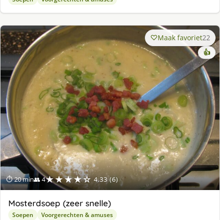
Maak favoriet
22
👍
★★★★☆
⏱ 20 min
👥 4
4.33 (6)
Mosterdsoep (zeer snelle)
Soepen
Voorgerechten & amuses