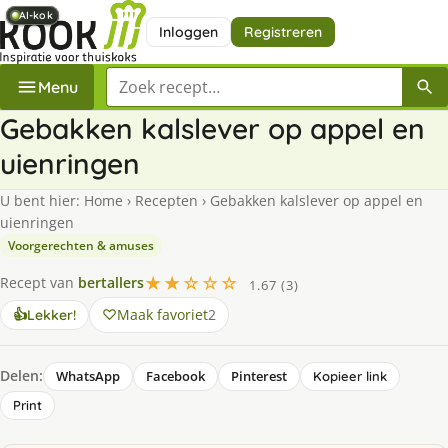
AI-kok
AI-kok
AI-kok
AI-kok
Inloggen
Registreren
Zoek een recept
Menu
Gebakken kalslever op appel en
uienringen
U bent hier:
Home
›
Recepten
›
Gebakken kalslever op appel en
uienringen
Voorgerechten & amuses
★★☆☆☆
Recept van
bertallers
1.67 (3)
Maak favoriet
2
👍
Lekker!
Delen:
WhatsApp
Facebook
Pinterest
Kopieer link
Print