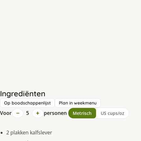
Ingrediënten
Op boodschappenlijst
Plan in weekmenu
−
+
Voor
5
personen
Metrisch
US cups/oz
2 plakken kalfslever