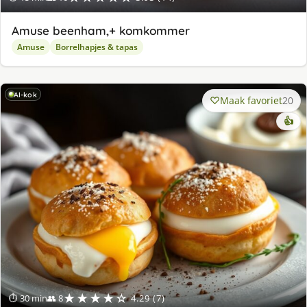
Amuse beenham,+ komkommer
Amuse
Borrelhapjes & tapas
AI-kok
Maak favoriet
20
👍
★★★★☆
⏱ 30 min
👥 8
4.29 (7)