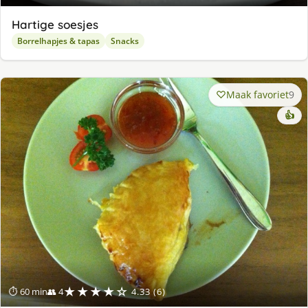
Hartige soesjes
Borrelhapjes & tapas
Snacks
Maak favoriet
9
👍
★★★★☆
⏱ 60 min
👥 4
4.33 (6)