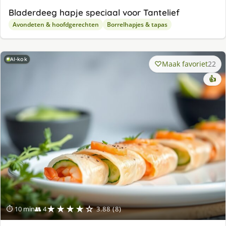
Bladerdeeg hapje speciaal voor Tantelief
Avondeten & hoofdgerechten
Borrelhapjes & tapas
AI-kok
Maak favoriet
22
👍
★★★★☆
⏱ 10 min
👥 4
3.88 (8)