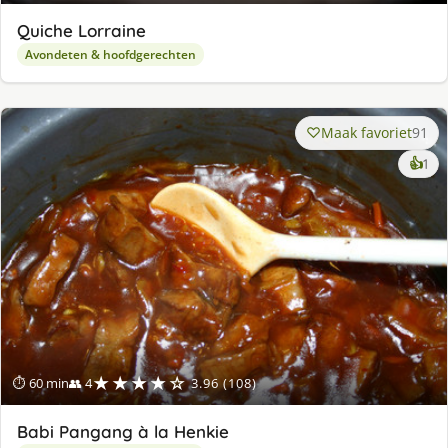
Quiche Lorraine
Avondeten & hoofdgerechten
Maak favoriet
91
ke
👍
1
lek
ge
★★★★☆
⏱ 60 min
👥 4
3.96 (108)
Babi Pangang à la Henkie