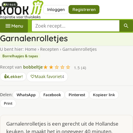
AI-kok
AI-kok
AI-kok
AI-kok
Inloggen
Registreren
Zoek een recept
Menu
Garnalenrolletjes
U bent hier:
Home
›
Recepten
›
Garnalenrolletjes
Borrelhapjes & tapas
★★☆☆☆
Recept van
bobbeltje
1.5 (4)
Maak favoriet
4
👍
Lekker!
Delen:
WhatsApp
Facebook
Pinterest
Kopieer link
Print
Garnalenrolletjes is een gerecht uit de Hollandse
keuken. Je maakt het in ongeveer 40 minuten,