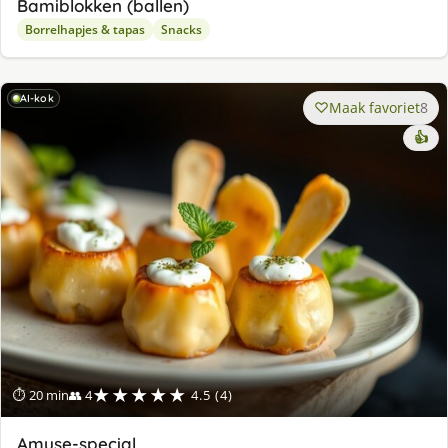
Bamiblokken (ballen)
Borrelhapjes & tapas
Snacks
AI-kok
Maak favoriet
8
👍
★★★★★
⏱ 20 min
👥 4
4.5 (4)
Amuse-special