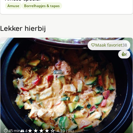
Amuse
Borrelhapjes & tapas
Lekker hierbij
Maak favoriet
38
ke
👍
1
lek
ge
★★★★☆
⏱ 45 min
👥 4
4.39 (96)