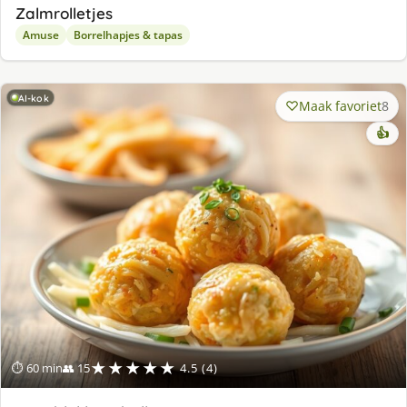
Zalmrolletjes
Amuse
Borrelhapjes & tapas
AI-kok
Maak favoriet
8
👍
★★★★★
⏱ 60 min
👥 15
4.5 (4)