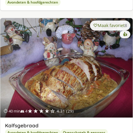
Avondeten & hoofdgerechten
Maak favoriet
8
👍
★★★★☆
⏱ 40 min
👥 4
4.31 (29)
Kalfsgebraad
Avondeten & hoofdgerechten
Ovenschotels & eenpans