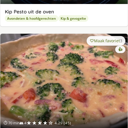
Kip Pesto uit de oven
Avondeten & hoofdgerechten
Kip & gevogelte
Maak favoriet
3
👍
★★★★☆
⏱ 70 min
👥 4
4.29 (45)