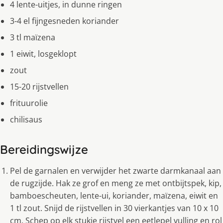
4 lente-uitjes, in dunne ringen
3-4 el fijngesneden koriander
3 tl maïzena
1 eiwit, losgeklopt
zout
15-20 rijstvellen
frituurolie
chilisaus
Bereidingswijze
Pel de garnalen en verwijder het zwarte darmkanaal aan
de rugzijde. Hak ze grof en meng ze met ontbijtspek, kip,
bamboescheuten, lente-ui, koriander, maïzena, eiwit en
1 tl zout. Snijd de rijstvellen in 30 vierkantjes van 10 x 10
cm. Schep op elk stukje rijstvel een eetlepel vulling en rol