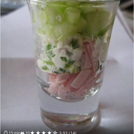
★★★★☆
⏱ 15 min
👥 10
3.93 (14)