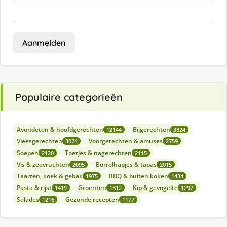
Aanmelden
Populaire categorieën
Avondeten & hoofdgerechten
Bijgerechten
12144
3824
Vleesgerechten
Voorgerechten & amuses
3024
2759
Soepen
Toetjes & nagerechten
2120
2115
Vis & zeevruchten
Borrelhapjes & tapas
2095
2015
Taarten, koek & gebak
BBQ & buiten koken
1975
1434
Pasta & rijst
Groenten
Kip & gevogelte
1419
1312
1297
Salades
Gezonde recepten
1216
1177