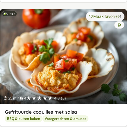
AI-kok
Maak favoriet
4
👍
★★★★★
⏱ 25 min
👥 4
4.8 (5)
Gefrituurde coquilles met salsa
BBQ & buiten koken
Voorgerechten & amuses