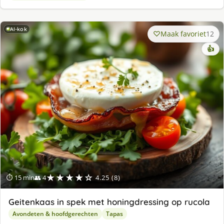
AI-kok
Maak favoriet
12
👍
★★★★☆
⏱ 15 min
👥 4
4.25 (8)
Geitenkaas in spek met honingdressing op rucola
Avondeten & hoofdgerechten
Tapas