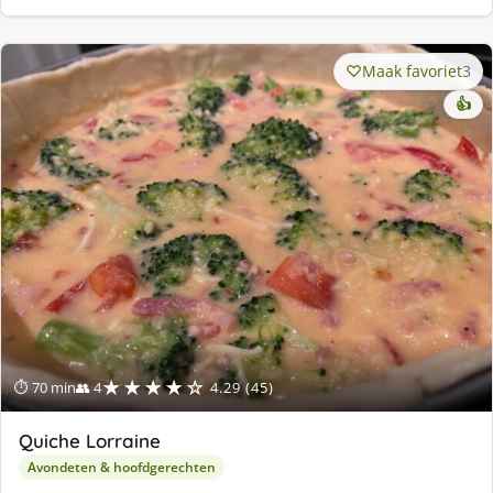
Maak favoriet
3
👍
★★★★☆
⏱ 70 min
👥 4
4.29 (45)
Quiche Lorraine
Avondeten & hoofdgerechten