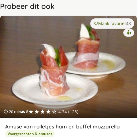
Probeer dit ook
Maak favoriet
48
👍
★★★★☆
⏱ 20 min
👥 8
4.34 (128)
Amuse van rolletjes ham en buffel mozzarella
Voorgerechten & amuses