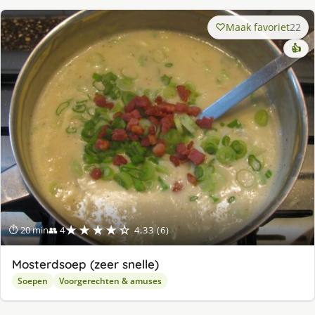
Maak favoriet
22
👍
★★★★☆
⏱ 20 min
👥 4
4.33 (6)
Mosterdsoep (zeer snelle)
Soepen
Voorgerechten & amuses