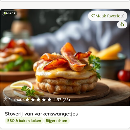
AI-kok
Maak favoriet
6
👍
★★★★★
⏱ 2 min
👥 4
4.57 (28)
Stoverij van varkenswangetjes
BBQ & buiten koken
Bijgerechten