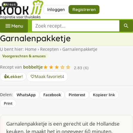
AI-kok
AI-kok
AI-kok
AI-kok
Inloggen
Registreren
Zoek een recept
Menu
Garnalenpakketje
U bent hier:
Home
›
Recepten
›
Garnalenpakketje
Voorgerechten & amuses
★★★☆☆
Recept van
bobbeltje
2.83 (6)
Maak favoriet
4
👍
Lekker!
Delen:
WhatsApp
Facebook
Pinterest
Kopieer link
Print
Garnalenpakketje is een gerecht uit de Hollandse
keuken. Je maakt het in ongeveer 60 minuten.