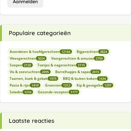
Aanmelden
Populaire categorieën
Avondeten & hoofdgerechten
Bijgerechten
12144
3824
Vleesgerechten
Voorgerechten & amuses
3024
2759
Soepen
Toetjes & nagerechten
2120
2115
Vis & zeevruchten
Borrelhapjes & tapas
2095
2015
Taarten, koek & gebak
BBQ & buiten koken
1975
1434
Pasta & rijst
Groenten
Kip & gevogelte
1419
1312
1297
Salades
Gezonde recepten
1216
1177
Laatste reacties