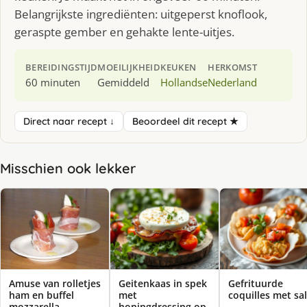
Belangrijkste ingrediënten: uitgeperst knoflook,
geraspte gember en gehakte lente-uitjes.
BEREIDINGSTIJD
MOEILIJKHEID
KEUKEN
HERKOMST
60 minuten
Gemiddeld
Hollandse
Nederland
Direct naar recept ↓
Beoordeel dit recept ★
Misschien ook lekker
Amuse van rolletjes
Geitenkaas in spek
Gefrituurde
ham en buffel
met
coquilles met sa
mozzarella
honingdressing op