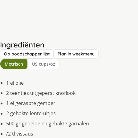
Ingrediënten
Op boodschappenlijst
Plan in weekmenu
Metrisch
US cups/oz
1 el olie
2 teentjes uitgeperst knoflook
1 el geraspte gember
2 gehakte lente-uitjes
500 gr gepelde en gehakte garnalen
/2 tl vissaus