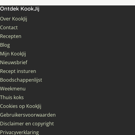
Ontdek KookJij
Over KookJij
Contact
Recepten
Blog
Mijn KookJij
Nieuwsbrief
Recept insturen
Boodschappenlijst
Weekmenu
Thuis koks
Cookies op KookJij
Gebruikersvoorwaarden
Disclaimer en copyright
Privacyverklaring