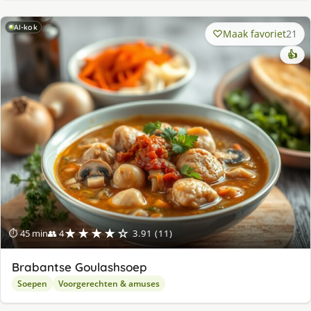
AI-kok
Maak favoriet
21
👍
★★★★☆
⏱ 45 min
👥 4
3.91 (11)
Brabantse Goulashsoep
Soepen
Voorgerechten & amuses