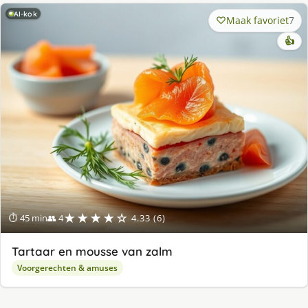
AI-kok
Maak favoriet
7
👍
★★★★☆
⏱ 45 min
👥 4
4.33 (6)
Tartaar en mousse van zalm
Voorgerechten & amuses