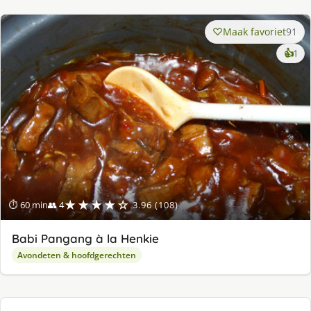
Maak favoriet
91
ke
👍
1
lek
ge
★★★★☆
⏱ 60 min
👥 4
3.96 (108)
Babi Pangang à la Henkie
Avondeten & hoofdgerechten