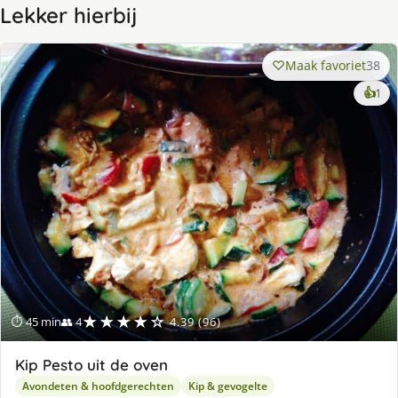
Lekker hierbij
Maak favoriet
38
ke
👍
1
lek
ge
★★★★☆
⏱ 45 min
👥 4
4.39 (96)
Kip Pesto uit de oven
Avondeten & hoofdgerechten
Kip & gevogelte