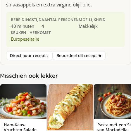
sinaasappels en extra virgine olijf-olie.
BEREIDINGSTIJD
AANTAL PERSONEN
MOEILIJKHEID
40 minuten
4
Makkelijk
KEUKEN
HERKOMST
Europese
Italie
Direct naar recept ↓
Beoordeel dit recept ★
Misschien ook lekker
Ham-Kaas-
Pasta met een S
Vruchten Salade
van Mortadella