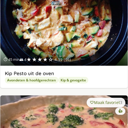
★★★★☆
⏱ 45 min
👥 4
4.39 (96)
Kip Pesto uit de oven
Avondeten & hoofdgerechten
Kip & gevogelte
Maak favoriet
3
👍