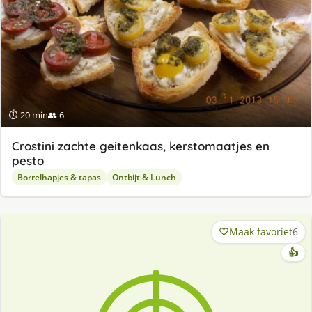
⏱ 20 min
👥 6
Crostini zachte geitenkaas, kerstomaatjes en
pesto
Borrelhapjes & tapas
Ontbijt & Lunch
Maak favoriet
6
👍