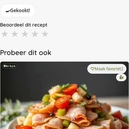
🍳
Gekookt!
Beoordeel dit recept
★
★
★
★
★
Probeer dit ook
AI-kok
Maak favoriet
2
👍