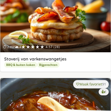
★★★★★
⏱ 2 min
👥 4
4.57 (28)
Stoverij van varkenswangetjes
BBQ & buiten koken
Bijgerechten
Maak favoriet
91
ke
👍
1
lek
ge