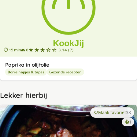
★★★☆☆
⏱ 15 min
👥 6
3.14 (7)
Paprika in olijfolie
Borrelhapjes & tapas
Gezonde recepten
Lekker hierbij
Maak favoriet
38
ke
👍
1
lek
ge