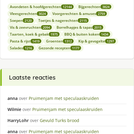
Avondeten & hoofdgerechten
Bijgerechten
12144
3824
Vleesgerechten
Voorgerechten & amuses
3024
2759
Soepen
Toetjes & nagerechten
2120
2115
Vis & zeevruchten
Borrelhapjes & tapas
2094
2015
Taarten, koek & gebak
BBQ & buiten koken
1975
1434
Pasta & rijst
Groenten
Kip & gevogelte
1419
1312
1297
Salades
Gezonde recepten
1216
1177
Laatste reacties
anna
over
Pruimenjam met speculaaskruiden
Wilmie
over
Pruimenjam met speculaaskruiden
HarryLohr
over
Gevuld Turks brood
anna
over
Pruimenjam met speculaaskruiden