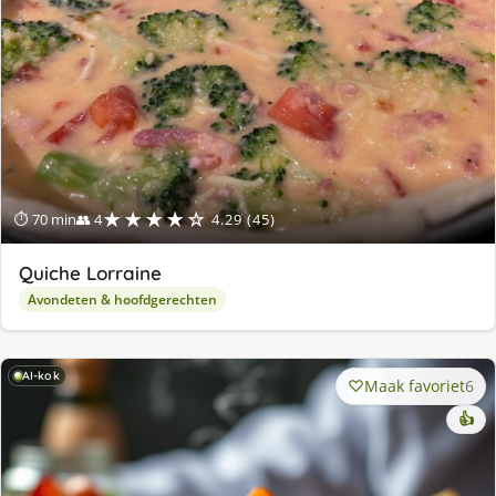
★★★★☆
⏱ 70 min
👥 4
4.29 (45)
Quiche Lorraine
Avondeten & hoofdgerechten
AI-kok
Maak favoriet
6
👍