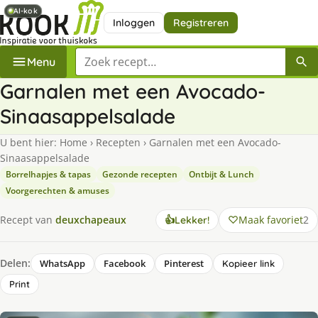
AI-kok
AI-kok
Inloggen
Registreren
Zoek een recept
Menu
Garnalen met een Avocado-
Sinaasappelsalade
U bent hier:
Home
›
Recepten
›
Garnalen met een Avocado-
Sinaasappelsalade
Borrelhapjes & tapas
Gezonde recepten
Ontbijt & Lunch
Voorgerechten & amuses
Maak favoriet
2
Recept van
deuxchapeaux
👍
Lekker!
Delen:
WhatsApp
Facebook
Pinterest
Kopieer link
Print