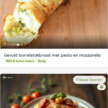
⏱ 20 min
👥 4
Gevuld borrelstokbrood met pesto en mozzarella
BBQ & buiten koken
Beleg
AI-kok
Maak favoriet
1
👍