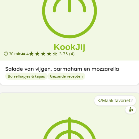
★★★★☆
⏱ 30 min
👥 4
3.75 (4)
Salade van vijgen, parmaham en mozzarella
Borrelhapjes & tapas
Gezonde recepten
Maak favoriet
2
👍