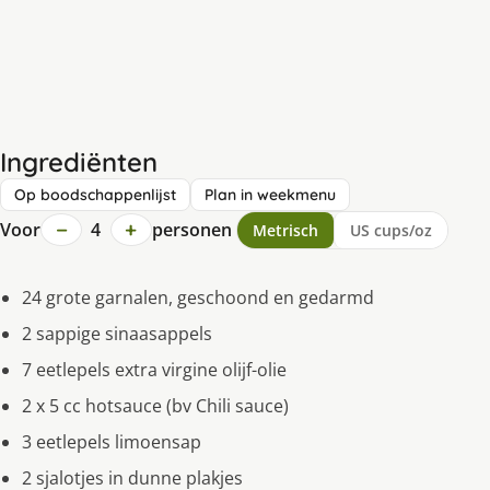
Ingrediënten
Op boodschappenlijst
Plan in weekmenu
−
+
Voor
4
personen
Metrisch
US cups/oz
24 grote garnalen, geschoond en gedarmd
2 sappige sinaasappels
7 eetlepels extra virgine olijf-olie
2 x 5 cc hotsauce (bv Chili sauce)
3 eetlepels limoensap
2 sjalotjes in dunne plakjes