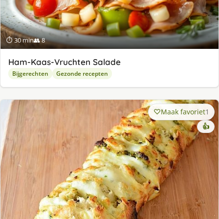
⏱ 30 min
👥 8
Ham-Kaas-Vruchten Salade
Bijgerechten
Gezonde recepten
Maak favoriet
1
👍