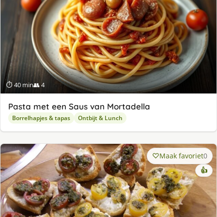
⏱ 40 min
👥 4
Pasta met een Saus van Mortadella
Borrelhapjes & tapas
Ontbijt & Lunch
Maak favoriet
0
👍