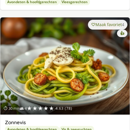
Avondeten & hoofdgerechten
Vleesgerechten
Maak favoriet
4
👍
★★★★★
⏱ 30 min
👥 4
4.63 (78)
Zonnevis
Avondeten & hoofdgerechten
Vis & zeevruchten