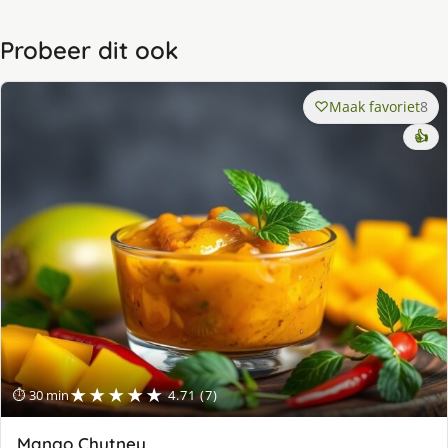
Probeer dit ook
Maak favoriet
8
👍
★★★★★
⏱ 30 min
4.71 (7)
Mango Chutney