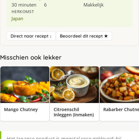
30 minuten
6
Makkelijk
HERKOMST
Japan
Direct naar recept ↓
Beoordeel dit recept ★
Misschien ook lekker
Mango Chutney
Citroenschil
Rabarber Chutn
Inleggen (Inmaken)
Het Japanse product is meestal rose gekleurd: bij