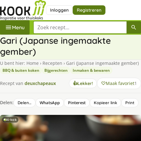
Inloggen
Registreren
Zoek een recept
Menu
Gari (Japanse ingemaakte
gember)
U bent hier:
Home
›
Recepten
›
Gari (Japanse ingemaakte gember)
BBQ & buiten koken
Bijgerechten
Inmaken & bewaren
Maak favoriet
1
Recept van
deuxchapeaux
👍
Lekker!
Delen:
WhatsApp
Pinterest
Delen…
Kopieer link
Print
AI-kok