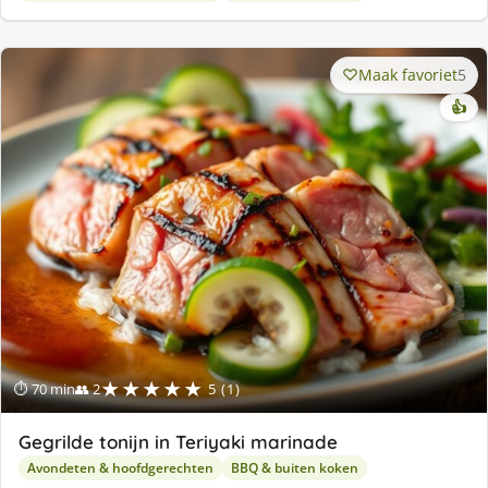
Maak favoriet
5
👍
★★★★★
⏱ 70 min
👥 2
5 (1)
Gegrilde tonijn in Teriyaki marinade
Avondeten & hoofdgerechten
BBQ & buiten koken