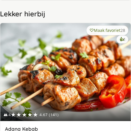
Lekker hierbij
Maak favoriet
28
ke
👍
1
lek
ge
★★★★★
👥 4
4.67 (141)
Adana Kebab