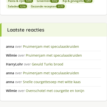
Pasta & rijst
Groenten
Kip & gevogelte
1419
1312
1297
Salades
Gezonde recepten
1216
1177
Laatste reacties
anna
over
Pruimenjam met speculaaskruiden
Wilmie
over
Pruimenjam met speculaaskruiden
HarryLohr
over
Gevuld Turks brood
anna
over
Pruimenjam met speculaaskruiden
anna
over
Snelle courgettesoep met witte kaas
Wilmie
over
Ovenschotel met courgette en tonijn