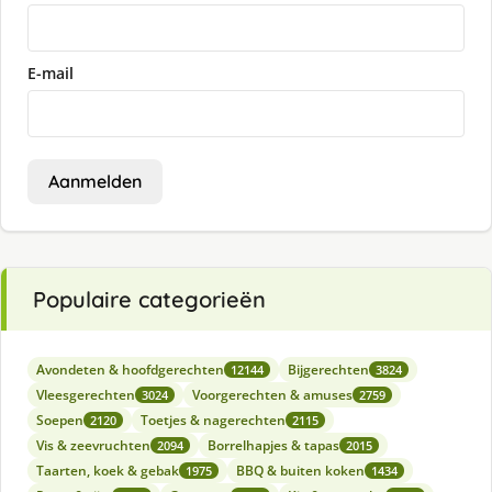
E-mail
Aanmelden
Populaire categorieën
Avondeten & hoofdgerechten
Bijgerechten
12144
3824
Vleesgerechten
Voorgerechten & amuses
3024
2759
Soepen
Toetjes & nagerechten
2120
2115
Vis & zeevruchten
Borrelhapjes & tapas
2094
2015
Taarten, koek & gebak
BBQ & buiten koken
1975
1434