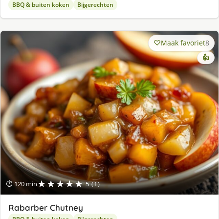
BBQ & buiten koken
Bijgerechten
Maak favoriet
8
👍
★★★★★
⏱ 120 min
5 (1)
Rabarber Chutney