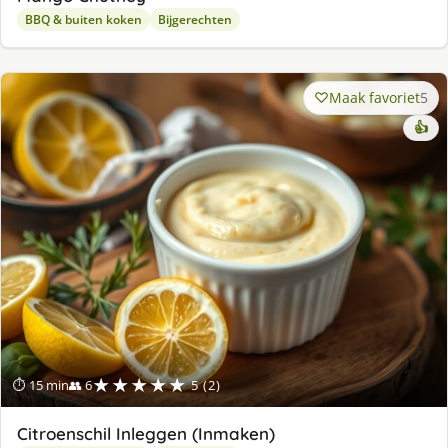
BBQ & buiten koken
Bijgerechten
Maak favoriet
5
👍
★★★★★
⏱ 15 min
👥 6
5 (2)
Citroenschil Inleggen (Inmaken)