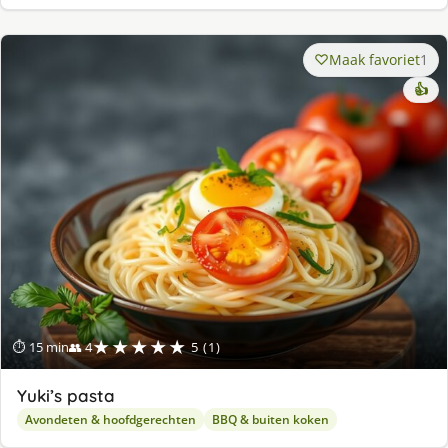
Maak favoriet
1
👍
★★★★★
⏱ 15 min
👥 4
5 (1)
Yuki’s pasta
Avondeten & hoofdgerechten
BBQ & buiten koken