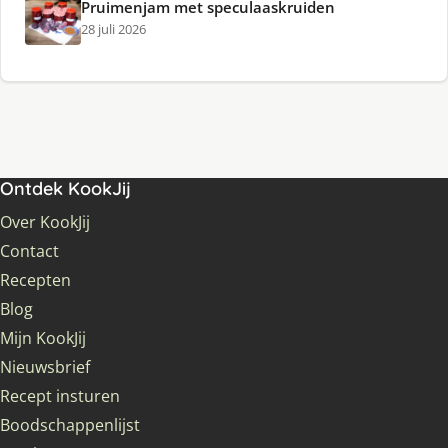
Pruimenjam met speculaaskruiden
28 juli 2026
Ontdek KookJij
Over KookJij
Contact
Recepten
Blog
Mijn KookJij
Nieuwsbrief
Recept insturen
Boodschappenlijst