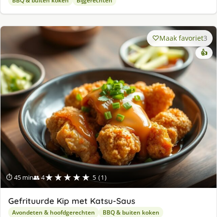
BBQ & buiten koken
Bijgerechten
Maak favoriet
3
👍
★★★★★
⏱ 45 min
👥 4
5 (1)
Gefrituurde Kip met Katsu-Saus
Avondeten & hoofdgerechten
BBQ & buiten koken