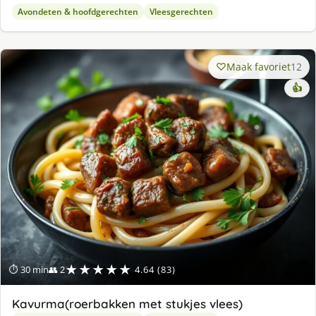
Avondeten & hoofdgerechten
Vleesgerechten
Maak favoriet
12
👍
★★★★★
⏱ 30 min
👥 2
4.64 (83)
Kavurma(roerbakken met stukjes vlees)