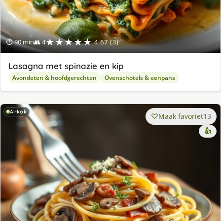
★★★★★
⏱ 90 min
👥 4
4.67 (3)
Lasagna met spinazie en kip
Avondeten & hoofdgerechten
Ovenschotels & eenpans
AI-kok
Maak favoriet
13
👍