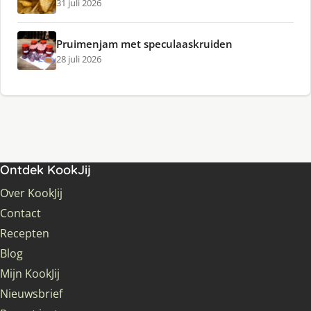
31 juli 2026
Pruimenjam met speculaaskruiden
28 juli 2026
Ontdek KookJij
Over KookJij
Contact
Recepten
Blog
Mijn KookJij
Nieuwsbrief