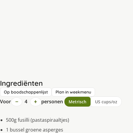
Ingrediënten
Op boodschappenlijst
Plan in weekmenu
−
+
Voor
4
personen
Metrisch
US cups/oz
500g fusilli (pastaspiraaltjes)
1 bussel groene asperges