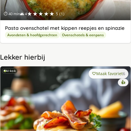
★★★★★
⏱ 40 min
👥 4
5 (1)
Pasta ovenschotel met kippen reepjes en spinazie
Avondeten & hoofdgerechten
Ovenschotels & eenpans
Lekker hierbij
AI-kok
Maak favoriet
6
👍