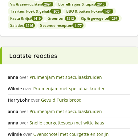
Vis & zeevruchten
Borrelhapjes & tapas
2094
2015
Taarten, koek & gebak
BBQ & buiten koken
1975
1434
Pasta & rijst
Groenten
Kip & gevogelte
1419
1312
1297
Salades
Gezonde recepten
1216
1177
Laatste reacties
anna
over
Pruimenjam met speculaaskruiden
Wilmie
over
Pruimenjam met speculaaskruiden
HarryLohr
over
Gevuld Turks brood
anna
over
Pruimenjam met speculaaskruiden
anna
over
Snelle courgettesoep met witte kaas
Wilmie
over
Ovenschotel met courgette en tonijn