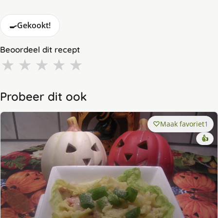
🍳
Gekookt!
Beoordeel dit recept
★
★
★
★
★
Probeer dit ook
Maak favoriet
1
👍