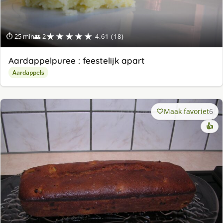
★★★★★
⏱ 25 min
👥 2
4.61 (18)
Aardappelpuree : feestelijk apart
Aardappels
Maak favoriet
6
👍