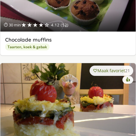
★★★★☆
⏱ 30 min
4.12 (52)
Chocolade muffins
Taarten, koek & gebak
Maak favoriet
21
👍