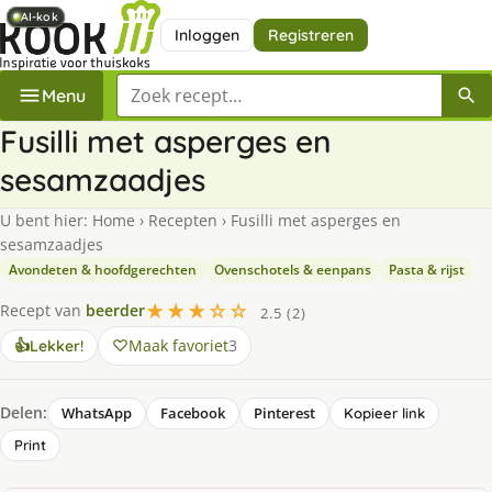
AI-kok
AI-kok
AI-kok
Inloggen
Registreren
Zoek een recept
Menu
Fusilli met asperges en
sesamzaadjes
U bent hier:
Home
›
Recepten
›
Fusilli met asperges en
sesamzaadjes
Avondeten & hoofdgerechten
Ovenschotels & eenpans
Pasta & rijst
★★★☆☆
Recept van
beerder
2.5 (2)
Maak favoriet
3
👍
Lekker!
Delen:
WhatsApp
Facebook
Pinterest
Kopieer link
Print