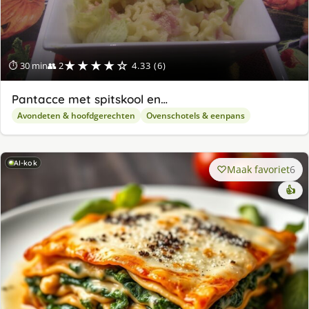
★★★★☆
⏱ 30 min
👥 2
4.33 (6)
Pantacce met spitskool en…
Avondeten & hoofdgerechten
Ovenschotels & eenpans
AI-kok
Maak favoriet
6
👍