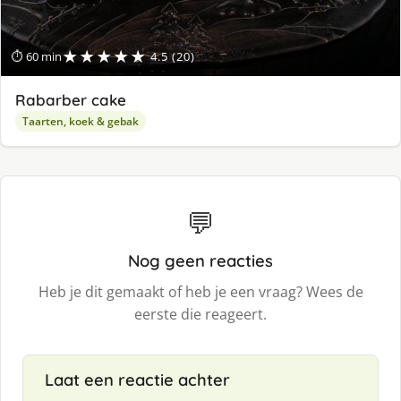
★★★★★
⏱ 60 min
4.5 (20)
Rabarber cake
Taarten, koek & gebak
💬
Nog geen reacties
Heb je dit gemaakt of heb je een vraag? Wees de
eerste die reageert.
Laat een reactie achter