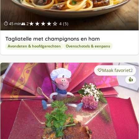
★★★★☆
⏱ 45 min
👥 2
4 (5)
Tagliatelle met champignons en ham
Avondeten & hoofdgerechten
Ovenschotels & eenpans
Maak favoriet
2
👍