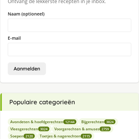
Ontvang de lekkerste recepten in je inbox.
Naam (optioneel)
E-mail
Aanmelden
Populaire categorieën
Avondeten & hoofdgerechten
Bijgerechten
12144
3824
Vleesgerechten
Voorgerechten & amuses
3024
2759
Soepen
Toetjes & nagerechten
2120
2115