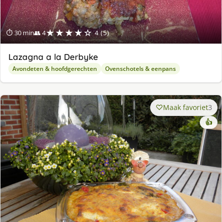
★★★★☆
⏱ 30 min
👥 4
4 (5)
Lazagna a la Derbyke
Avondeten & hoofdgerechten
Ovenschotels & eenpans
Maak favoriet
3
👍