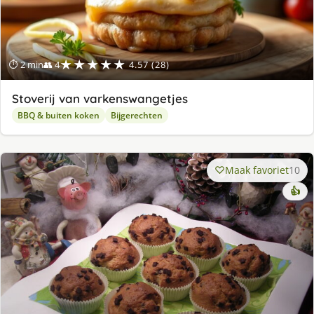
★★★★★
⏱ 2 min
👥 4
4.57 (28)
Stoverij van varkenswangetjes
BBQ & buiten koken
Bijgerechten
Maak favoriet
10
👍