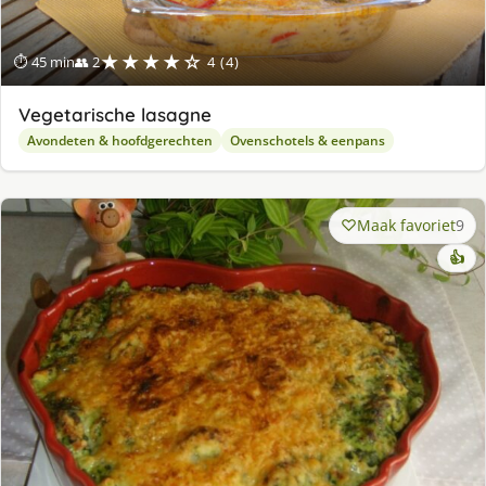
★★★★☆
⏱ 45 min
👥 2
4 (4)
Vegetarische lasagne
Avondeten & hoofdgerechten
Ovenschotels & eenpans
Maak favoriet
9
👍