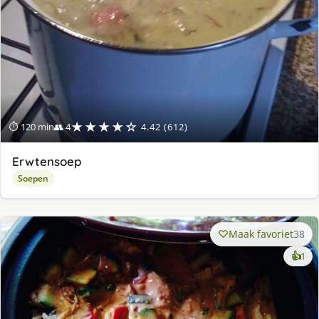
★★★★☆
⏱ 120 min
👥 4
4.42 (612)
Erwtensoep
Soepen
Maak favoriet
38
ke
👍
1
lek
ge