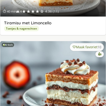
★★★★☆
⏱ 40 min
👥 4
4.36 (11)
Tiramisu met Limoncello
Toetjes & nagerechten
AI-kok
Maak favoriet
10
👍