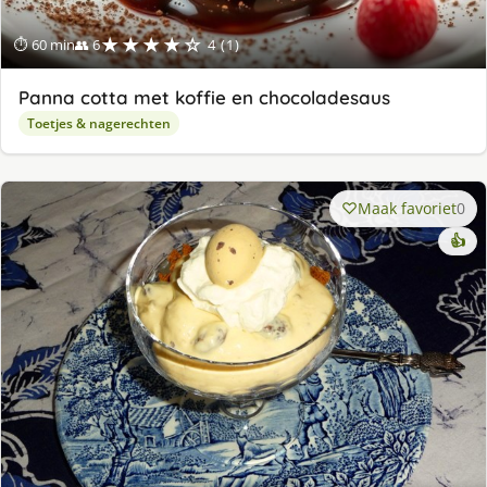
★★★★☆
⏱ 60 min
👥 6
4 (1)
Panna cotta met koffie en chocoladesaus
Toetjes & nagerechten
Maak favoriet
0
👍