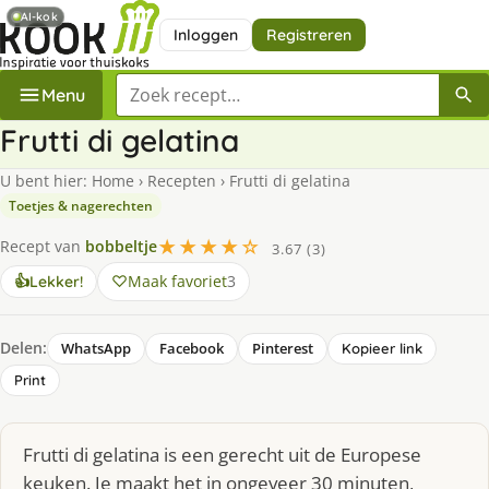
AI-kok
Inloggen
Registreren
Zoek een recept
Menu
Frutti di gelatina
U bent hier:
Home
›
Recepten
›
Frutti di gelatina
Toetjes & nagerechten
★★★★☆
Recept van
bobbeltje
3.67 (3)
Maak favoriet
3
👍
Lekker!
Delen:
WhatsApp
Facebook
Pinterest
Kopieer link
Print
Frutti di gelatina is een gerecht uit de Europese
keuken. Je maakt het in ongeveer 30 minuten,