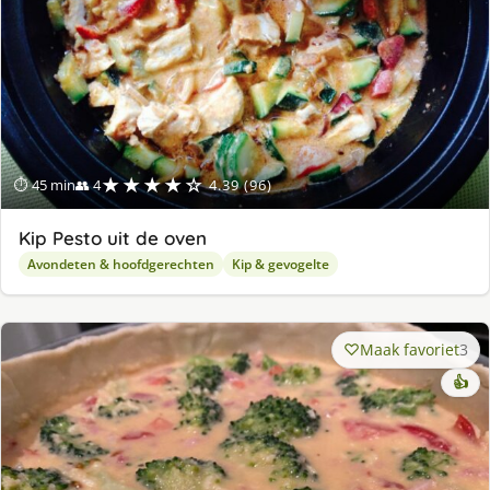
★★★★☆
⏱ 45 min
👥 4
4.39 (96)
Kip Pesto uit de oven
Avondeten & hoofdgerechten
Kip & gevogelte
Maak favoriet
3
👍