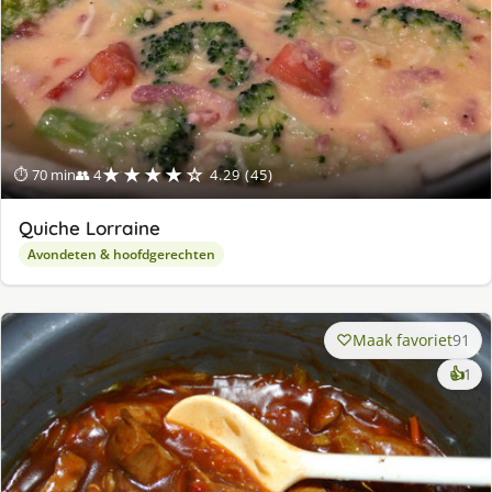
★★★★☆
⏱ 70 min
👥 4
4.29 (45)
Quiche Lorraine
Avondeten & hoofdgerechten
Maak favoriet
91
ke
👍
1
lek
ge