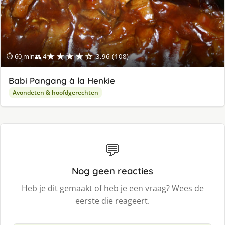
★★★★☆
⏱ 60 min
👥 4
3.96 (108)
Babi Pangang à la Henkie
Avondeten & hoofdgerechten
💬
Nog geen reacties
Heb je dit gemaakt of heb je een vraag? Wees de
eerste die reageert.