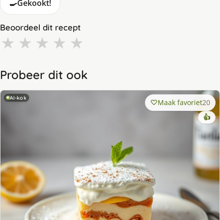
🍳
Gekookt!
Beoordeel dit recept
★
★
★
★
★
Probeer dit ook
AI-kok
Maak favoriet
20
👍