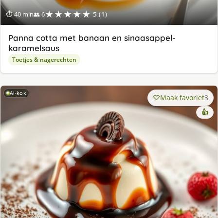
★★★★★
⏱ 40 min
👥 6
5 (1)
Panna cotta met banaan en sinaasappel-
karamelsaus
Toetjes & nagerechten
AI-kok
Maak favoriet
3
👍