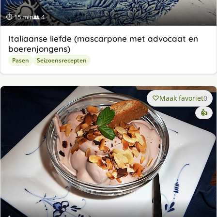
⏱ 15 min
👥 4
Italiaanse liefde (mascarpone met advocaat en
boerenjongens)
Pasen
Seizoensrecepten
Maak favoriet
0
👍