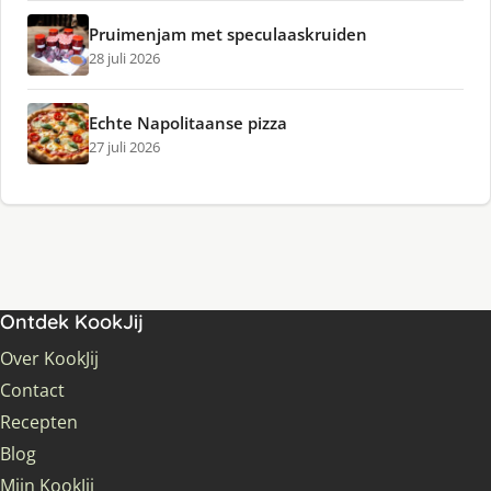
Pruimenjam met speculaaskruiden
28 juli 2026
Echte Napolitaanse pizza
27 juli 2026
Ontdek KookJij
Over KookJij
Contact
Recepten
Blog
Mijn KookJij