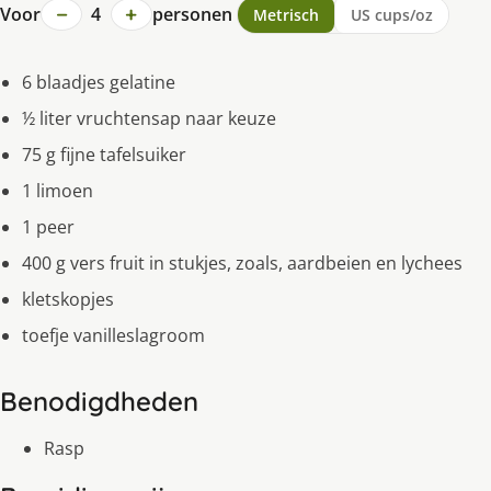
−
+
Voor
4
personen
Metrisch
US cups/oz
6 blaadjes gelatine
½ liter vruchtensap naar keuze
75 g fijne tafelsuiker
1 limoen
1 peer
400 g vers fruit in stukjes, zoals, aardbeien en lychees
kletskopjes
toefje vanilleslagroom
Benodigdheden
Rasp