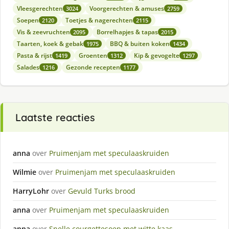
Vleesgerechten
Voorgerechten & amuses
3024
2759
Soepen
Toetjes & nagerechten
2120
2115
Vis & zeevruchten
Borrelhapjes & tapas
2095
2015
Taarten, koek & gebak
BBQ & buiten koken
1975
1434
Pasta & rijst
Groenten
Kip & gevogelte
1419
1312
1297
Salades
Gezonde recepten
1216
1177
Laatste reacties
anna
over
Pruimenjam met speculaaskruiden
Wilmie
over
Pruimenjam met speculaaskruiden
HarryLohr
over
Gevuld Turks brood
anna
over
Pruimenjam met speculaaskruiden
anna
over
Snelle courgettesoep met witte kaas