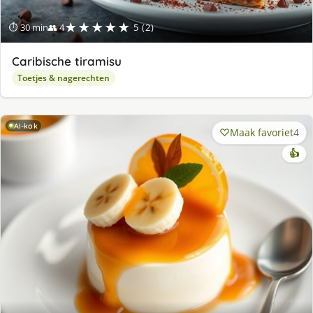
★★★★★
⏱ 30 min
👥 4
5 (2)
Caribische tiramisu
Toetjes & nagerechten
AI-kok
Maak favoriet
4
👍