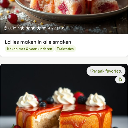
★★★★☆
⏱ 60 min
4.22 (135)
Lollies maken in alle smaken
Koken met & voor kinderen
Traktaties
Maak favoriet
6
👍