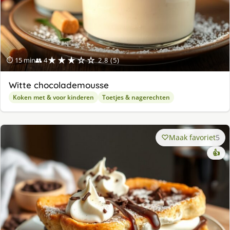
★★★☆☆
⏱ 15 min
👥 4
2.8 (5)
Witte chocolademousse
Koken met & voor kinderen
Toetjes & nagerechten
Maak favoriet
5
👍