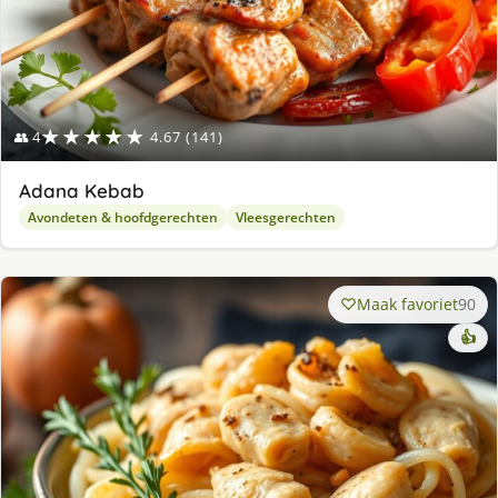
★★★★★
👥 4
4.67 (141)
Adana Kebab
Avondeten & hoofdgerechten
Vleesgerechten
Maak favoriet
90
👍