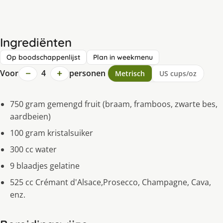
Ingrediënten
Op boodschappenlijst
Plan in weekmenu
−
+
Voor
4
personen
Metrisch
US cups/oz
750 gram gemengd fruit (braam, framboos, zwarte bes,
aardbeien)
100 gram kristalsuiker
300 cc water
9 blaadjes gelatine
525 cc Crémant d'Alsace,Prosecco, Champagne, Cava,
enz.