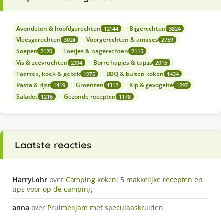
Avondeten & hoofdgerechten
Bijgerechten
12144
3824
Vleesgerechten
Voorgerechten & amuses
3024
2759
Soepen
Toetjes & nagerechten
2120
2115
Vis & zeevruchten
Borrelhapjes & tapas
2094
2015
Taarten, koek & gebak
BBQ & buiten koken
1975
1434
Pasta & rijst
Groenten
Kip & gevogelte
1419
1312
1297
Salades
Gezonde recepten
1216
1178
Laatste reacties
HarryLohr
over
Camping koken: 5 makkelijke recepten en
tips voor op de camping
anna
over
Pruimenjam met speculaaskruiden