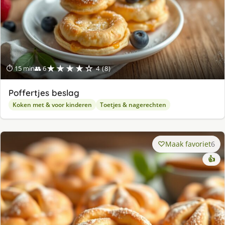
★★★★☆
⏱ 15 min
👥 6
4 (8)
Poffertjes beslag
Koken met & voor kinderen
Toetjes & nagerechten
Maak favoriet
6
👍