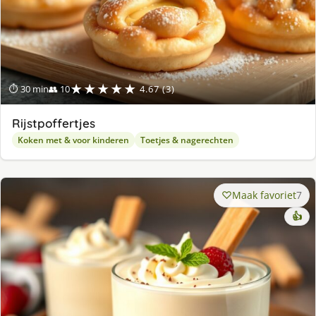
★★★★★
⏱ 30 min
👥 10
4.67 (3)
Rijstpoffertjes
Koken met & voor kinderen
Toetjes & nagerechten
Maak favoriet
7
👍