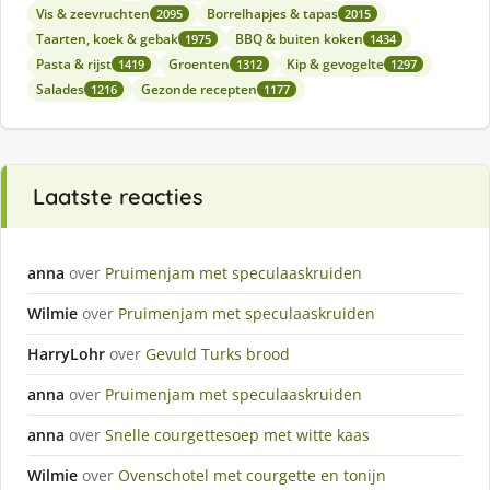
Vis & zeevruchten
Borrelhapjes & tapas
2095
2015
Taarten, koek & gebak
BBQ & buiten koken
1975
1434
Pasta & rijst
Groenten
Kip & gevogelte
1419
1312
1297
Salades
Gezonde recepten
1216
1177
Laatste reacties
anna
over
Pruimenjam met speculaaskruiden
Wilmie
over
Pruimenjam met speculaaskruiden
HarryLohr
over
Gevuld Turks brood
anna
over
Pruimenjam met speculaaskruiden
anna
over
Snelle courgettesoep met witte kaas
Wilmie
over
Ovenschotel met courgette en tonijn