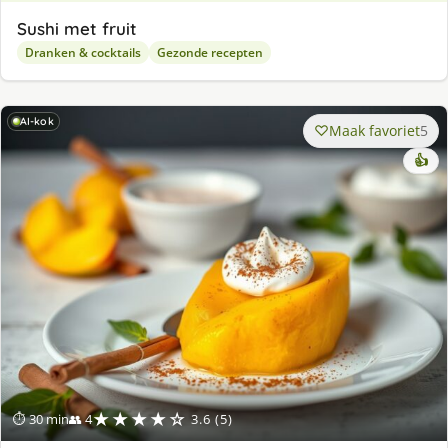
Sushi met fruit
Dranken & cocktails
Gezonde recepten
AI-kok
Maak favoriet
5
👍
★★★★☆
⏱ 30 min
👥 4
3.6 (5)