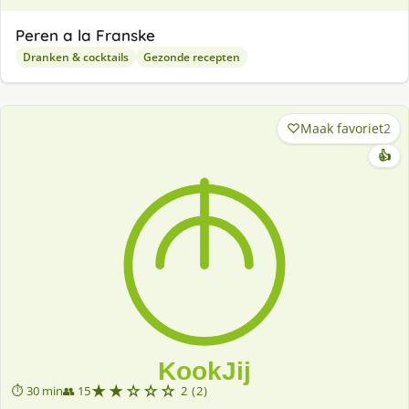
Peren a la Franske
Dranken & cocktails
Gezonde recepten
Maak favoriet
2
👍
★★☆☆☆
⏱ 30 min
👥 15
2 (2)