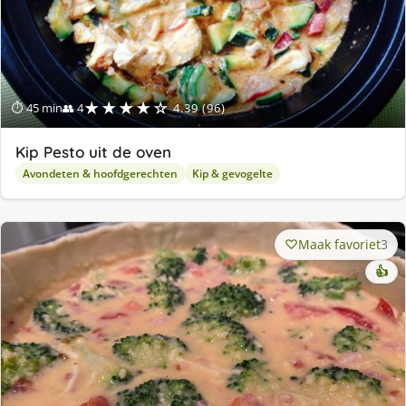
★★★★☆
⏱ 45 min
👥 4
4.39 (96)
Kip Pesto uit de oven
Avondeten & hoofdgerechten
Kip & gevogelte
Maak favoriet
3
👍