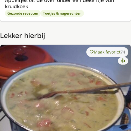
Appeltjes uit de oven onder een dekentje van
kruidkoek
Gezonde recepten
Toetjes & nagerechten
Lekker hierbij
Maak favoriet
74
👍