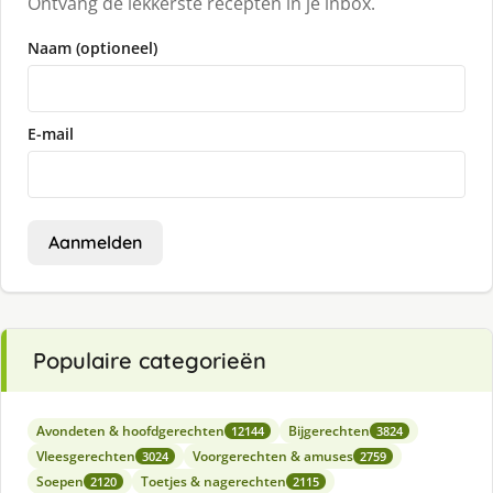
Ontvang de lekkerste recepten in je inbox.
Naam (optioneel)
E-mail
Aanmelden
Populaire categorieën
Avondeten & hoofdgerechten
Bijgerechten
12144
3824
Vleesgerechten
Voorgerechten & amuses
3024
2759
Soepen
Toetjes & nagerechten
2120
2115