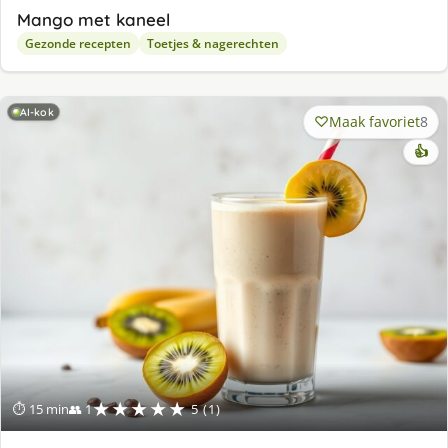
Mango met kaneel
Gezonde recepten
Toetjes & nagerechten
AI-kok
Maak favoriet
8
👍
★★★★★
⏱ 15 min
👥 1
5 (1)