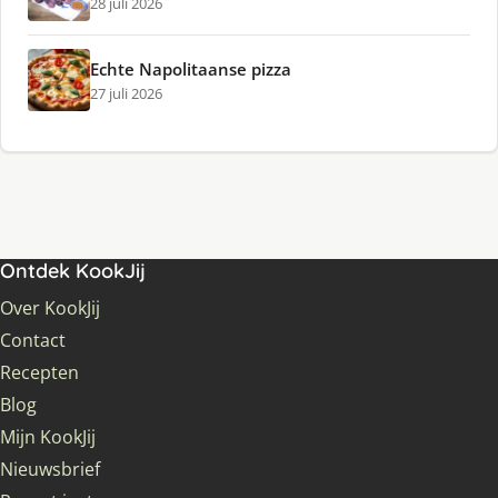
28 juli 2026
Echte Napolitaanse pizza
27 juli 2026
Ontdek KookJij
Over KookJij
Contact
Recepten
Blog
Mijn KookJij
Nieuwsbrief