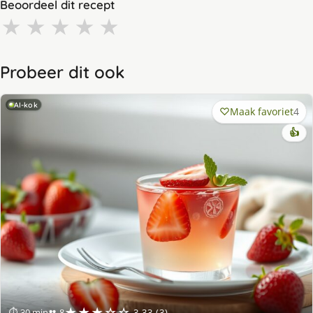
Beoordeel dit recept
★
★
★
★
★
Probeer dit ook
AI-kok
Maak favoriet
4
👍
★★★☆☆
⏱ 30 min
👥 8
3.33 (3)