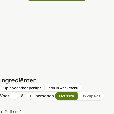
Ingrediënten
Op boodschappenlijst
Plan in weekmenu
−
+
Voor
8
personen
Metrisch
US cups/oz
2 dl rosé