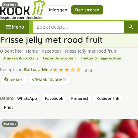
AI-kok
Inloggen
Registreren
Zoek een recept
Menu
Frisse jelly met rood fruit
U bent hier:
Home
›
Recepten
›
Frisse jelly met rood fruit
Dranken & cocktails
Gezonde recepten
Toetjes & nagerechten
★★★☆☆
Recept van
Barbara Metz
3 (3)
Maak favoriet
3
👍
Lekker!
Delen:
WhatsApp
Facebook
Pinterest
Kopieer link
Print
AI-kok