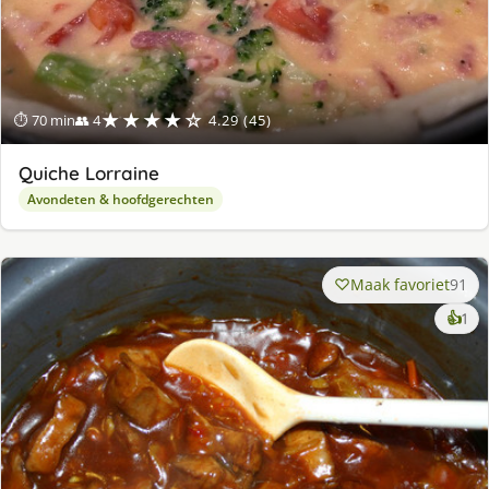
★★★★☆
⏱ 70 min
👥 4
4.29 (45)
Quiche Lorraine
Avondeten & hoofdgerechten
Maak favoriet
91
ke
👍
1
lek
ge