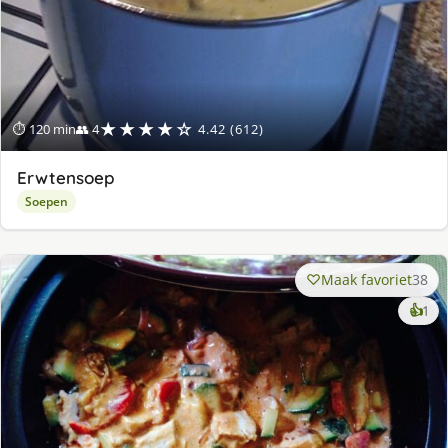
★★★★☆
⏱ 120 min
👥 4
4.42 (612)
Erwtensoep
Soepen
Maak favoriet
38
ke
👍
1
lek
ge