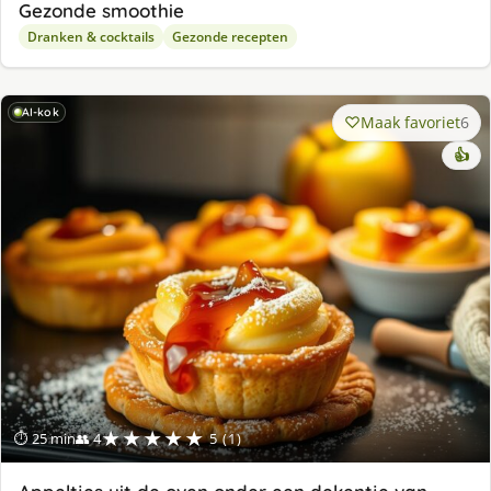
Gezonde smoothie
Dranken & cocktails
Gezonde recepten
AI-kok
Maak favoriet
6
👍
★★★★★
⏱ 25 min
👥 4
5 (1)