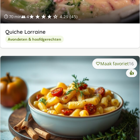
★★★★☆
⏱ 70 min
👥 4
4.29 (45)
Quiche Lorraine
Avondeten & hoofdgerechten
Maak favoriet
16
👍