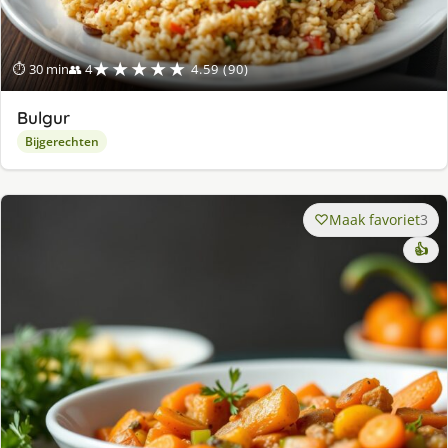
★★★★★
⏱ 30 min
👥 4
4.59 (90)
Bulgur
Bijgerechten
Maak favoriet
3
👍