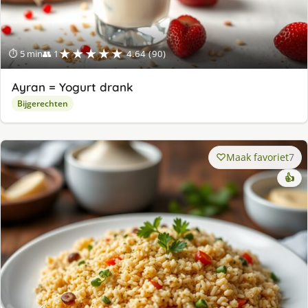
★★★★★
⏱ 5 min
👥 1
4.64 (90)
Ayran = Yogurt drank
Bijgerechten
Maak favoriet
7
👍