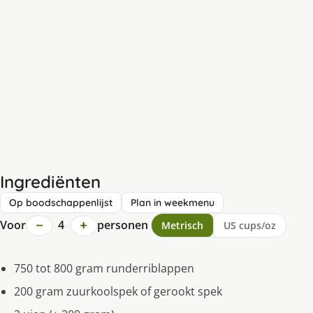
Ingrediënten
Op boodschappenlijst
Plan in weekmenu
−
+
Voor
4
personen
Metrisch
US cups/oz
750 tot 800 gram runderriblappen
200 gram zuurkoolspek of gerookt spek