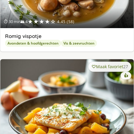
★★★★☆
⏱ 30 min
👥 4
4.45 (58)
Romig vispotje
Avondeten & hoofdgerechten
Vis & zeevruchten
Maak favoriet
27
👍