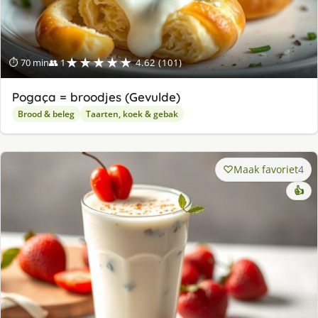
★★★★★
⏱ 70 min
👥 1
4.62 (101)
Pogaça = broodjes (Gevulde)
Brood & beleg
Taarten, koek & gebak
Maak favoriet
4
👍