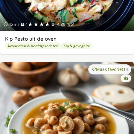
★★★★☆
⏱ 45 min
👥 4
4.39 (96)
Kip Pesto uit de oven
Avondeten & hoofdgerechten
Kip & gevogelte
Maak favoriet
14
👍