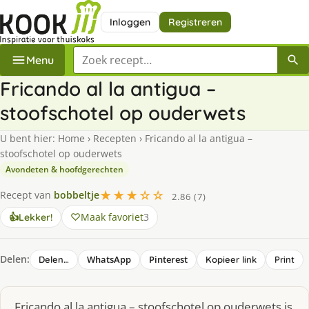
Inloggen
Registreren
Zoek een recept
Menu
Fricando al la antigua –
stoofschotel op ouderwets
U bent hier:
Home
›
Recepten
›
Fricando al la antigua –
stoofschotel op ouderwets
Avondeten & hoofdgerechten
★★★☆☆
Recept van
bobbeltje
2.86 (7)
Maak favoriet
3
👍
Lekker!
Delen:
WhatsApp
Pinterest
Delen…
Kopieer link
Print
Fricando al la antigua – stoofschotel op ouderwets is