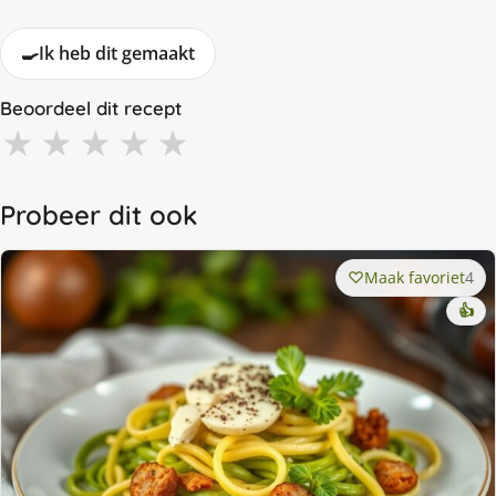
🍳
Ik heb dit gemaakt
Beoordeel dit recept
★
★
★
★
★
Probeer dit ook
Maak favoriet
4
👍