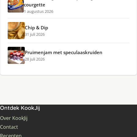
courgette
1 augustus 2026
Chip & Dip
31 juli 2026
Pruimenjam met speculaaskruiden
28 juli 2026
Ontdek KookJij
Over KookJij
Contact
Recepten