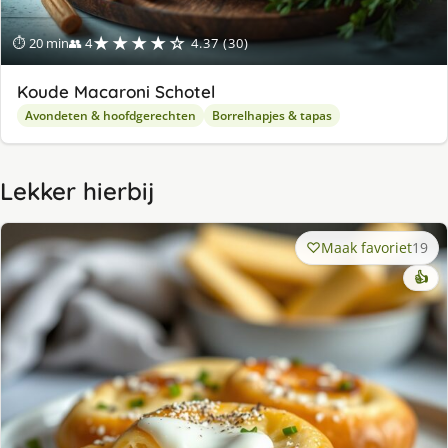
★★★★☆
⏱ 20 min
👥 4
4.37 (30)
Koude Macaroni Schotel
Avondeten & hoofdgerechten
Borrelhapjes & tapas
Lekker hierbij
Maak favoriet
19
👍