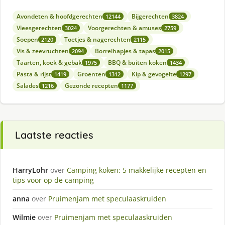
Avondeten & hoofdgerechten
Bijgerechten
12144
3824
Vleesgerechten
Voorgerechten & amuses
3024
2759
Soepen
Toetjes & nagerechten
2120
2115
Vis & zeevruchten
Borrelhapjes & tapas
2094
2015
Taarten, koek & gebak
BBQ & buiten koken
1975
1434
Pasta & rijst
Groenten
Kip & gevogelte
1419
1312
1297
Salades
Gezonde recepten
1216
1177
Laatste reacties
HarryLohr
over
Camping koken: 5 makkelijke recepten en
tips voor op de camping
anna
over
Pruimenjam met speculaaskruiden
Wilmie
over
Pruimenjam met speculaaskruiden