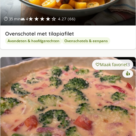
★★★★☆
⏱ 35 min
👥 4
4.27 (66)
Ovenschotel met tilapiafilet
Avondeten & hoofdgerechten
Ovenschotels & eenpans
Maak favoriet
3
👍