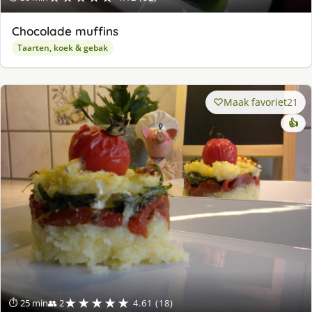
Chocolade muffins
Taarten, koek & gebak
Maak favoriet
21
👍
★★★★★
⏱ 25 min
👥 2
4.61 (18)