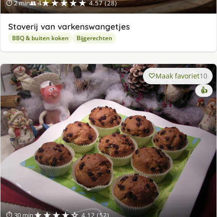
★★★★★
⏱ 2 min
👥 4
4.57 (28)
Stoverij van varkenswangetjes
BBQ & buiten koken
Bijgerechten
Maak favoriet
10
👍
★★★★☆
⏱ 30 min
4.12 (52)