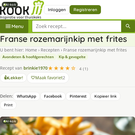
AI-kok
AI-kok
AI-kok
AI-kok
Inloggen
Registreren
Zoek een recept
Menu
Fran­se ro­ze­ma­rijn­kip met fri­tes
U bent hier:
Home
›
Recepten
›
Fran­se ro­ze­ma­rijn­kip met fri­tes
Avondeten & hoofdgerechten
Kip & gevogelte
★★★★☆
Recept van
brinkie1970
4 (1)
Maak favoriet
2
👍
Lekker!
Delen:
WhatsApp
Facebook
Pinterest
Kopieer link
Print
AI-kok