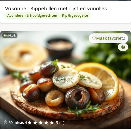
Vakantie : Kippebillen met rijst en vanalles
Avondeten & hoofdgerechten
Kip & gevogelte
AI-kok
Maak favoriet
2
👍
★★★★★
⏱ 60 min
👥 4
5 (1)