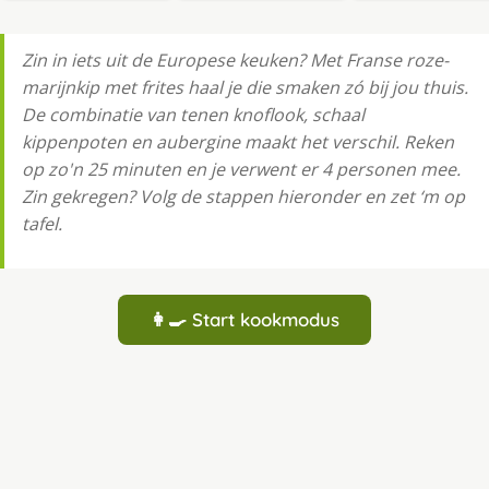
Zin in iets uit de Europese keuken? Met Fran­se ro­ze­
ma­rijn­kip met fri­tes haal je die smaken zó bij jou thuis.
De combinatie van tenen knoflook, schaal
kippenpoten en aubergine maakt het verschil. Reken
op zo'n 25 minuten en je verwent er 4 personen mee.
Zin gekregen? Volg de stappen hieronder en zet ‘m op
tafel.
👩‍🍳 Start kookmodus