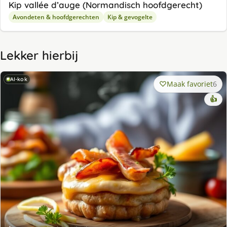
Kip vallée d’auge (Normandisch hoofdgerecht)
Avondeten & hoofdgerechten
Kip & gevogelte
Lekker hierbij
AI-kok
Maak favoriet
6
👍