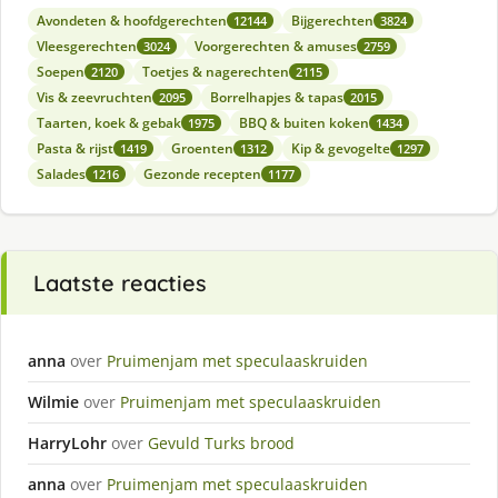
Avondeten & hoofdgerechten
Bijgerechten
12144
3824
Vleesgerechten
Voorgerechten & amuses
3024
2759
Soepen
Toetjes & nagerechten
2120
2115
Vis & zeevruchten
Borrelhapjes & tapas
2095
2015
Taarten, koek & gebak
BBQ & buiten koken
1975
1434
Pasta & rijst
Groenten
Kip & gevogelte
1419
1312
1297
Salades
Gezonde recepten
1216
1177
Laatste reacties
anna
over
Pruimenjam met speculaaskruiden
Wilmie
over
Pruimenjam met speculaaskruiden
HarryLohr
over
Gevuld Turks brood
anna
over
Pruimenjam met speculaaskruiden