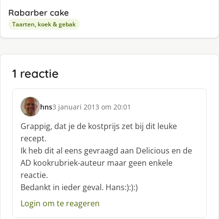
Rabarber cake
Taarten, koek & gebak
1 reactie
hns
3 januari 2013 om 20:01
s
c
Grappig, dat je de kostprijs zet bij dit leuke
h
recept.
r
Ik heb dit al eens gevraagd aan Delicious en de
e
AD kookrubriek-auteur maar geen enkele
e
f
reactie.
:
Bedankt in ieder geval. Hans:):):)
Login om te reageren