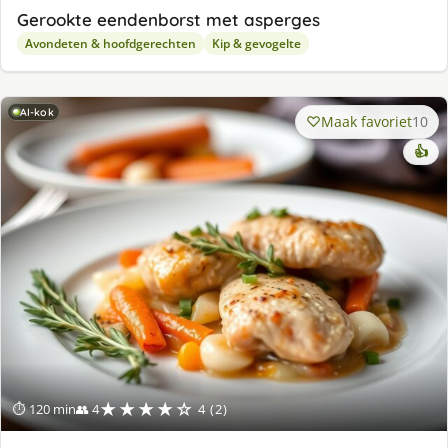
Gerookte eendenborst met asperges
Avondeten & hoofdgerechten
Kip & gevogelte
AI-kok
Maak favoriet
10
👍
★★★★☆
⏱ 120 min
👥 4
4 (2)