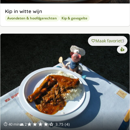
Kip in witte wijn
Avondeten & hoofdgerechten
Kip & gevogelte
Maak favoriet
3
👍
★★★★☆
⏱ 40 min
👥 2
3.75 (4)