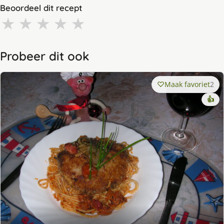
Beoordeel dit recept
★
★
★
★
★
Probeer dit ook
Maak favoriet
2
👍