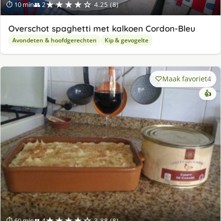
★★★★☆
⏱ 10 min
👥 2
4.25 (8)
Overschot spaghetti met kalkoen Cordon-Bleu
Avondeten & hoofdgerechten
Kip & gevogelte
Maak favoriet
4
👍
★★★★☆
⏱ 60 min
👥 4
3.88 (8)