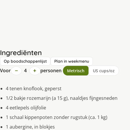
Ingrediënten
Op boodschappenlijst
Plan in weekmenu
−
+
Voor
4
personen
Metrisch
US cups/oz
4 tenen knoflook, geperst
1/2 bakje rozemarijn (a 15 g), naaldjes fijngesneden
4 eetlepels olijfolie
1 schaal kippenpoten zonder rugstuk (ca. 1 kg)
1 aubergine, in blokjes