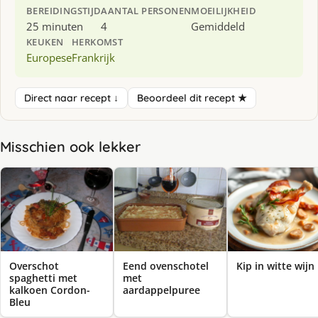
BEREIDINGSTIJD
AANTAL PERSONEN
MOEILIJKHEID
25 minuten
4
Gemiddeld
KEUKEN
HERKOMST
Europese
Frankrijk
Direct naar recept ↓
Beoordeel dit recept ★
Misschien ook lekker
Overschot
Eend ovenschotel
Kip in witte wijn
spaghetti met
met
kalkoen Cordon-
aardappelpuree
Bleu