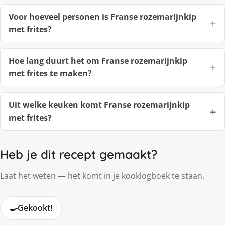
Voor hoeveel personen is Fran­se ro­ze­ma­rijn­kip
met fri­tes?
Hoe lang duurt het om Fran­se ro­ze­ma­rijn­kip
met fri­tes te maken?
Uit welke keuken komt Fran­se ro­ze­ma­rijn­kip
met fri­tes?
Heb je dit recept gemaakt?
Laat het weten — het komt in je kooklogboek te staan.
🍳
Gekookt!