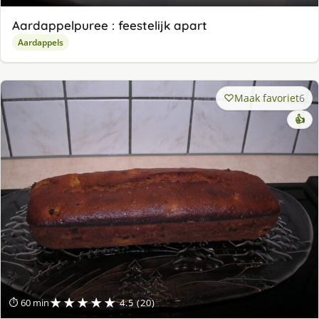
Aardappelpuree : feestelijk apart
Aardappels
Maak favoriet
6
👍
★★★★★
⏱ 60 min
4.5 (20)