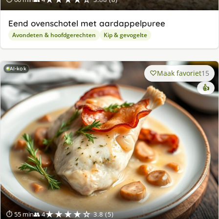
Eend ovenschotel met aardappelpuree
Avondeten & hoofdgerechten
Kip & gevogelte
AI-kok
Maak favoriet
15
👍
★★★★☆
⏱ 55 min
👥 4
3.8 (5)