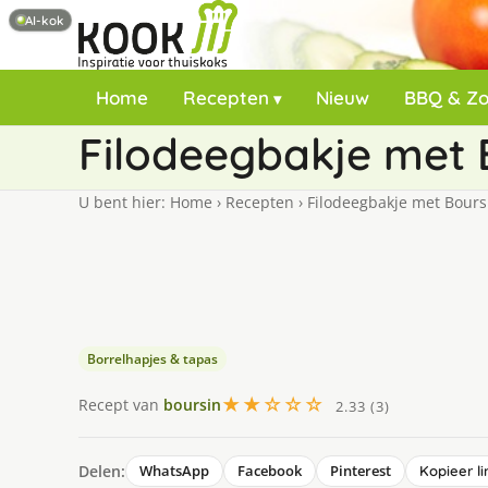
AI-kok
Home
Recepten
Nieuw
BBQ & Z
Filodeegbakje met 
U bent hier:
Home
›
Recepten
›
Filodeegbakje met Bours
Borrelhapjes & tapas
★★☆☆☆
Recept van
boursin
2.33 (3)
Delen:
WhatsApp
Facebook
Pinterest
Kopieer li