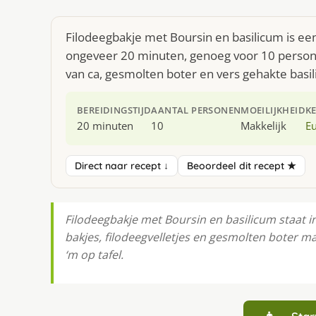
Filodeegbakje met Boursin en basilicum is ee
ongeveer 20 minuten, genoeg voor 10 personen
van ca, gesmolten boter en vers gehakte basi
BEREIDINGSTIJD
AANTAL PERSONEN
MOEILIJKHEID
K
20 minuten
10
Makkelijk
E
Direct naar recept ↓
Beoordeel dit recept ★
Filodeegbakje met Boursin en basilicum staat 
bakjes, filodeegvelletjes en gesmolten boter ma
‘m op tafel.