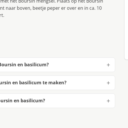
e met het Boursin mengsel. Plaats op het Boursin
 naar boven, beetje peper er over en in ca. 10
rt.
Boursin en basilicum?
ursin en basilicum te maken?
ursin en basilicum?