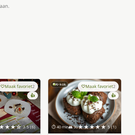
taan.
AI-kok
Maak favoriet
2
Maak favoriet
2
👍
👍
★★★☆
★★★★★
3.5 (6)
⏱ 40 min
👥 30
5 (1)