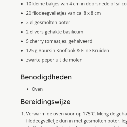
10 kleine bakjes van 4 cm in doorsnede of sili
20 filodeegvelletjes van ca. 8 x 8 cm
2 el gesmolten boter
2 el vers gehakte basilicum
5 cherry tomaatjes, gehalveerd
125 g Boursin Knoflook & Fijne Kruiden
zwarte peper uit de molen
Benodigdheden
Oven
Bereidingswijze
Verwarm de oven voor op 175˚C. Meng de gehak
filodeegvelletje dun in met gesmolten boter, le