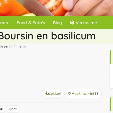
omer
Food & Foto’s
Blog
🎲 Verras me
Boursin en basilicum
in en basilicum
Maak favoriet
11
👍
Lekker!
nk
Print