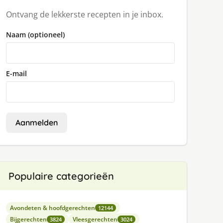
Ontvang de lekkerste recepten in je inbox.
Naam (optioneel)
E-mail
Aanmelden
Populaire categorieën
Avondeten & hoofdgerechten
12144
Bijgerechten
Vleesgerechten
3824
3024