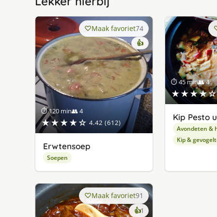
Lekker hierbij
Maak favoriet
74
👍
⏱ 45 min
👥 4
★★★★☆
⏱ 120 min
👥 4
Kip Pesto u
★★★★☆
4.42 (612)
Avondeten & 
Kip & gevogelt
Erwtensoep
Soepen
Maak favoriet
91
keer
👍
1