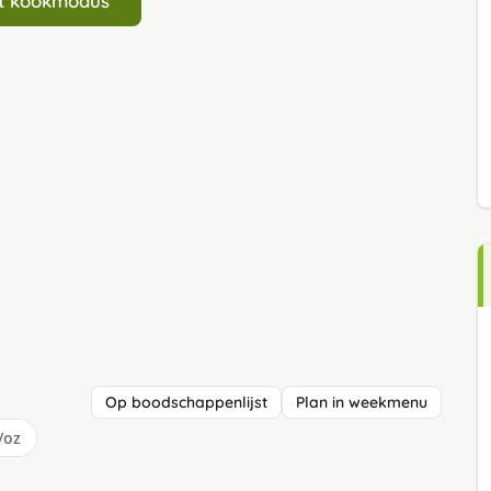
art kookmodus
Op boodschappenlijst
Plan in weekmenu
/oz