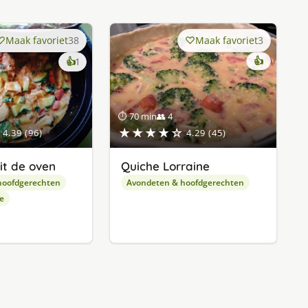
Maak favoriet
38
Maak favoriet
3
keer
👍
👍
1
lekker
gevonden
⏱ 70 min
👥 4
★★★★☆
4.39 (96)
4.29 (45)
it de oven
Quiche Lorraine
hoofdgerechten
Avondeten & hoofdgerechten
e