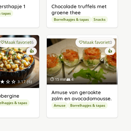
ersthapje 1
Chocolade truffels met
groene thee
& tapas
Borrelhapjes & tapas
Snacks
Maak favoriet
6
Maak favoriet
0
👍
👍
⏱ 15 min
👥 4
★☆☆
3.17 (6)
Amuse van gerookte
ubergine
zalm en avocadomousse.
elhapjes & tapas
Amuse
Borrelhapjes & tapas