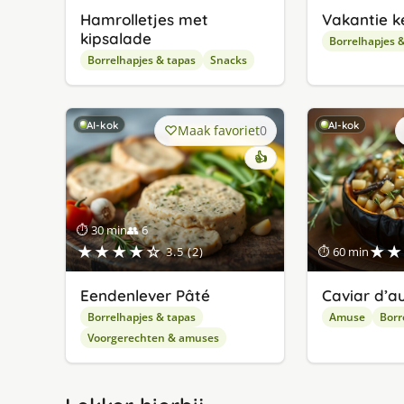
Hamrolletjes met
Vakantie k
kipsalade
Borrelhapjes 
Borrelhapjes & tapas
Snacks
AI-kok
AI-kok
Maak favoriet
0
👍
⏱ 30 min
👥 6
★★★★☆
★★
3.5 (2)
⏱ 60 min
Eendenlever Pâté
Caviar d’a
Borrelhapjes & tapas
Amuse
Borr
Voorgerechten & amuses