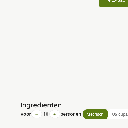
👩‍🍳 St
Ingrediënten
−
+
Voor
10
personen
Metrisch
US cups