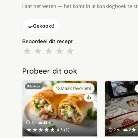
Laat het weten — het komt in je kooklogboek te s
🍳
Gekookt!
Beoordeel dit recept
★
★
★
★
★
Probeer dit ook
AI-kok
Maak favoriet
8
👍
⏱ 15 min
👥 8
★★★★★
★
4.5 (2)
⏱ 2 min
👥 2