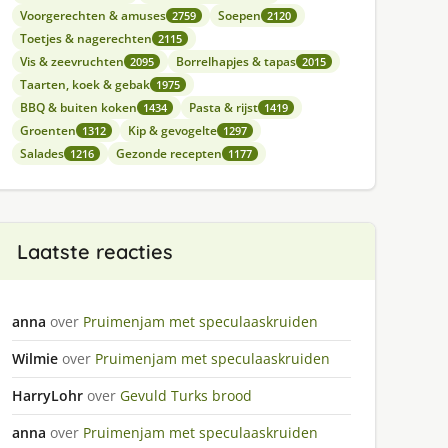
Voorgerechten & amuses
Soepen
2759
2120
Toetjes & nagerechten
2115
Vis & zeevruchten
Borrelhapjes & tapas
2095
2015
Taarten, koek & gebak
1975
BBQ & buiten koken
Pasta & rijst
1434
1419
Groenten
Kip & gevogelte
1312
1297
Salades
Gezonde recepten
1216
1177
Laatste reacties
anna
over
Pruimenjam met speculaaskruiden
Wilmie
over
Pruimenjam met speculaaskruiden
HarryLohr
over
Gevuld Turks brood
anna
over
Pruimenjam met speculaaskruiden