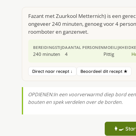
Fazant met Zuurkool Metternich) is een gerech
ongeveer 240 minuten, genoeg voor 4 personen
roomboter en ganzenvet.
BEREIDINGSTIJD
AANTAL PERSONEN
MOEILIJKHEID
K
240 minuten
4
Pittig
H
Direct naar recept ↓
Beoordeel dit recept ★
OPDIENEN:In een voorverwarmd diep bord een 
bouten en spek verdelen over de borden.
👩‍🍳 St