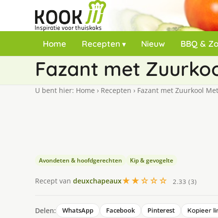
Home
Recepten
Nieuw
BBQ & Z
Fazant met Zuurkoo
U bent hier:
Home
›
Recepten
›
Fazant met Zuurkool Met
Avondeten & hoofdgerechten
Kip & gevogelte
★★☆☆☆
Recept van
deuxchapeaux
2.33 (3)
Delen:
WhatsApp
Facebook
Pinterest
Kopieer li