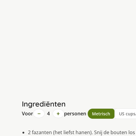
Ingrediënten
−
+
Voor
4
personen
Metrisch
US cups
2 fazanten (het liefst hanen). Snij de bouten l