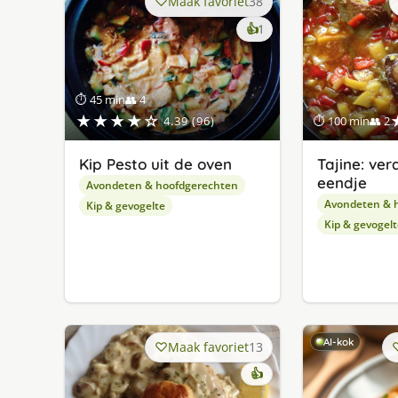
Maak favoriet
38
keer
👍
1
lekker
gevonden
⏱ 45 min
👥 4
★★★★☆
4.39 (96)
⏱ 100 min
👥 2
Kip Pesto uit de oven
Tajine: ve
eendje
Avondeten & hoofdgerechten
Avondeten & 
Kip & gevogelte
Kip & gevogelt
AI-kok
Maak favoriet
13
👍