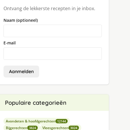
Ontvang de lekkerste recepten in je inbox.
Naam (optioneel)
E-mail
Aanmelden
Populaire categorieën
Avondeten & hoofdgerechten
12144
Bijgerechten
Vleesgerechten
3824
3024