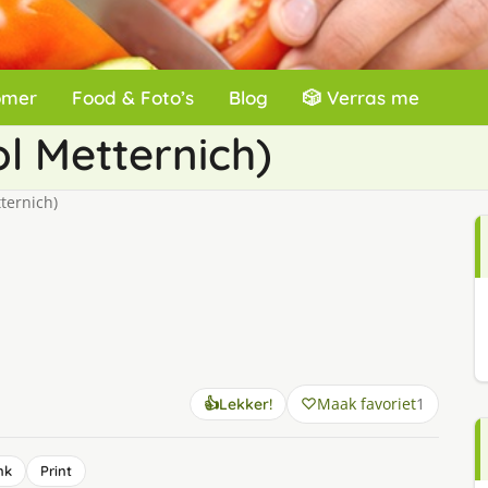
omer
Food & Foto’s
Blog
🎲 Verras me
l Metternich)
ternich)
Maak favoriet
1
👍
Lekker!
nk
Print