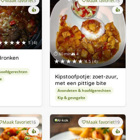
Maak favoriet
3
Maak favoriet
15
👍
👍
★★★★★
5 (4)
⏱ 60 min
👥 4
rdronken
★★★★★
4.5 (4)
hoofdgerechten
Kipstoofpotje: zoet-zuur,
e
met een pittige bite
Avondeten & hoofdgerechten
Kip & gevogelte
AI-kok
Maak favoriet
16
Maak favoriet
19
👍
👍