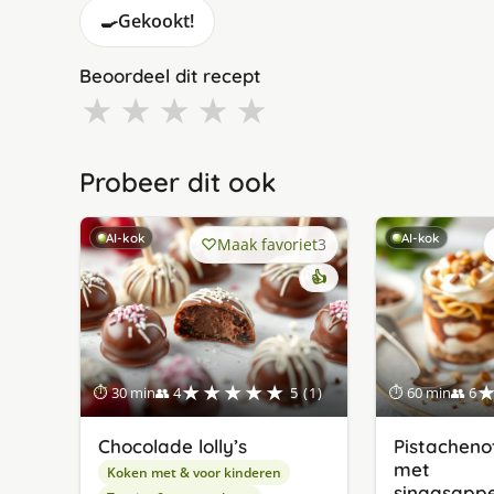
🍳
Gekookt!
Beoordeel dit recept
★
★
★
★
★
Probeer dit ook
AI-kok
AI-kok
Maak favoriet
3
👍
★★★★★
⏱ 30 min
👥 4
5 (1)
⏱ 60 min
👥 6
Chocolade lolly’s
Pistacheno
met
Koken met & voor kinderen
sinaasapp