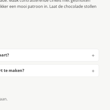
ade. Maak contrasterende cirkels met gesmolten
ikker een mooi patroon in. Laat de chocolade stollen
aart?
rt te maken?
taan.