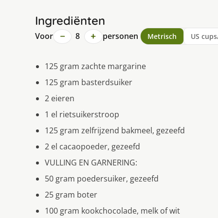
Ingrediënten
−
+
Voor
8
personen
Metrisch
US cups
125 gram zachte margarine
125 gram basterdsuiker
2 eieren
1 el rietsuikerstroop
125 gram zelfrijzend bakmeel, gezeefd
2 el cacaopoeder, gezeefd
VULLING EN GARNERING:
50 gram poedersuiker, gezeefd
25 gram boter
100 gram kookchocolade, melk of wit