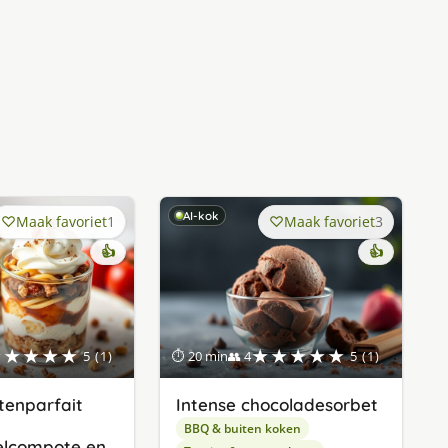
AI-kok
Maak favoriet
1
Maak favoriet
3
👍
👍
★★★★★
★★★★★
5 (1)
⏱ 20 min
👥 4
5 (1)
tenparfait
Intense chocoladesorbet
BBQ & buiten koken
elcompote en