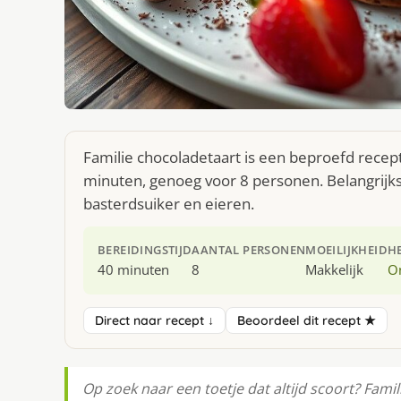
Familie chocoladetaart is een beproefd recept
minuten, genoeg voor 8 personen. Belangrijks
basterdsuiker en eieren.
BEREIDINGSTIJD
AANTAL PERSONEN
MOEILIJKHEID
H
40 minuten
8
Makkelijk
O
Direct naar recept ↓
Beoordeel dit recept ★
Op zoek naar een toetje dat altijd scoort? Fami