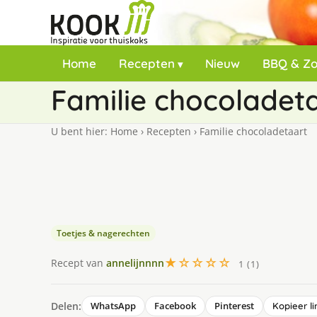
Home
Recepten
Nieuw
BBQ & Z
Familie chocoladet
U bent hier:
Home
›
Recepten
›
Familie chocoladetaart
Toetjes & nagerechten
★☆☆☆☆
Recept van
annelijnnnn
1 (1)
Delen:
WhatsApp
Facebook
Pinterest
Kopieer li