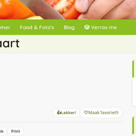
omer
Food & Foto’s
Blog
🎲 Verras me
aart
Maak favoriet
9
👍
Lekker!
nk
Print