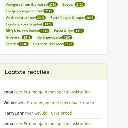
Voorgerechten & amuses
Soepen
2759
2120
Toetjes & nagerechten
2115
Vis & zeevruchten
Borrelhapjes & tapas
2095
2015
Taarten, koek & gebak
1975
BBQ & buiten koken
Pasta & rijst
1434
1419
Groenten
Kip & gevogelte
1312
1297
Salades
Gezonde recepten
1216
1177
Laatste reacties
anna
over
Pruimenjam met speculaaskruiden
Wilmie
over
Pruimenjam met speculaaskruiden
HarryLohr
over
Gevuld Turks brood
anna
over
Pruimenjam met speculaaskruiden