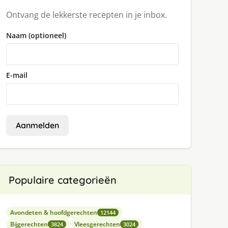
Ontvang de lekkerste recepten in je inbox.
Naam (optioneel)
E-mail
Aanmelden
Populaire categorieën
Avondeten & hoofdgerechten
12144
Bijgerechten
Vleesgerechten
3824
3024