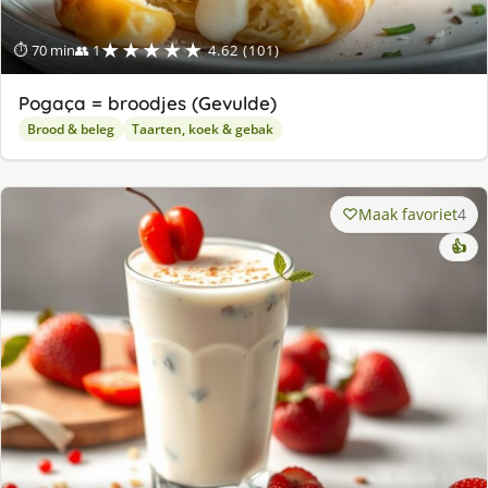
★★★★★
⏱ 70 min
👥 1
4.62 (101)
Pogaça = broodjes (Gevulde)
Brood & beleg
Taarten, koek & gebak
Maak favoriet
4
👍