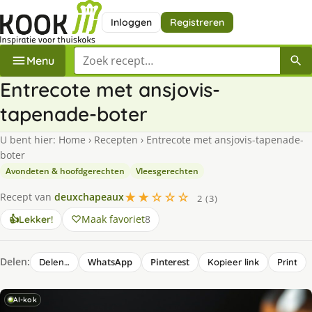
Inloggen
Registreren
Zoek een recept
Menu
Entrecote met ansjovis-
tapenade-boter
U bent hier:
Home
›
Recepten
›
Entrecote met ansjovis-tapenade-
boter
Avondeten & hoofdgerechten
Vleesgerechten
★★☆☆☆
Recept van
deuxchapeaux
2 (3)
Maak favoriet
8
👍
Lekker!
Delen:
WhatsApp
Pinterest
Delen…
Kopieer link
Print
AI-kok