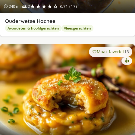
★★★★☆
⏱ 240 min
👥 2
3.71 (17)
Ouderwetse Hachee
Avondeten & hoofdgerechten
Vleesgerechten
Maak favoriet
13
👍