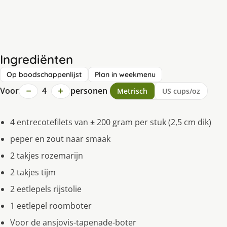
Ingrediënten
Op boodschappenlijst
Plan in weekmenu
−
+
Voor
4
personen
Metrisch
US cups/oz
4 entrecotefilets van ± 200 gram per stuk (2,5 cm dik)
peper en zout naar smaak
2 takjes rozemarijn
2 takjes tijm
2 eetlepels rijstolie
1 eetlepel roomboter
Voor de ansjovis-tapenade-boter