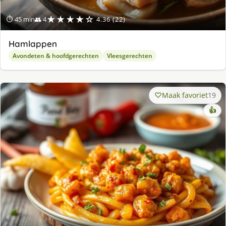
★★★★☆
⏱ 45 min
👥 4
4.36 (22)
Hamlappen
Avondeten & hoofdgerechten
Vleesgerechten
Maak favoriet
19
👍