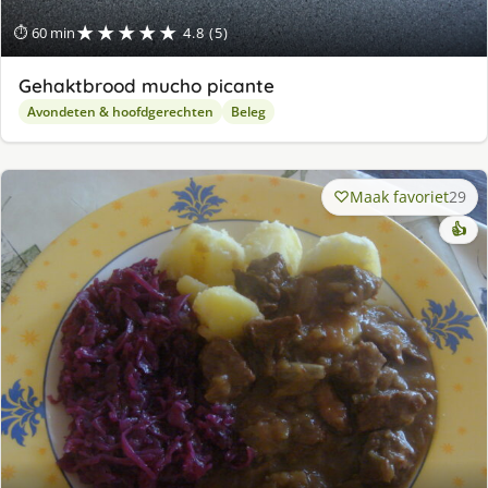
★★★★★
⏱ 60 min
4.8 (5)
Gehaktbrood mucho picante
Avondeten & hoofdgerechten
Beleg
Maak favoriet
29
👍