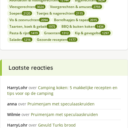
Avondeten & hoofdgerechten
Bijgerechten
12144
3824
Vleesgerechten
Voorgerechten & amuses
3024
2759
Soepen
Toetjes & nagerechten
2120
2115
Vis & zeevruchten
Borrelhapjes & tapas
2094
2015
Taarten, koek & gebak
BBQ & buiten koken
1975
1434
Pasta & rijst
Groenten
Kip & gevogelte
1419
1312
1297
Salades
Gezonde recepten
1216
1177
Laatste reacties
HarryLohr
over
Camping koken: 5 makkelijke recepten en
tips voor op de camping
anna
over
Pruimenjam met speculaaskruiden
Wilmie
over
Pruimenjam met speculaaskruiden
HarryLohr
over
Gevuld Turks brood