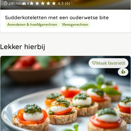
★★★★★
⏱ 240 min
👥 4
4.5 (6)
Sudderkoteletten met een ouderwetse bite
Avondeten & hoofdgerechten
Vleesgerechten
Lekker hierbij
Maak favoriet
8
👍