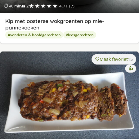
★★★★★
⏱ 40 min
👥 2
4.71 (7)
Kip met oosterse wokgroenten op mie-
pannekoeken
Avondeten & hoofdgerechten
Vleesgerechten
Maak favoriet
15
👍