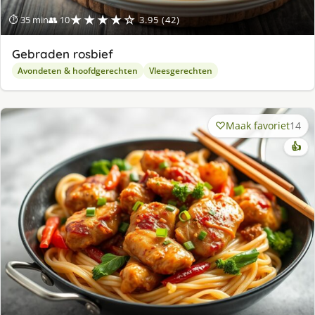
★★★★☆
⏱ 35 min
👥 10
3.95 (42)
Gebraden rosbief
Avondeten & hoofdgerechten
Vleesgerechten
Maak favoriet
14
👍