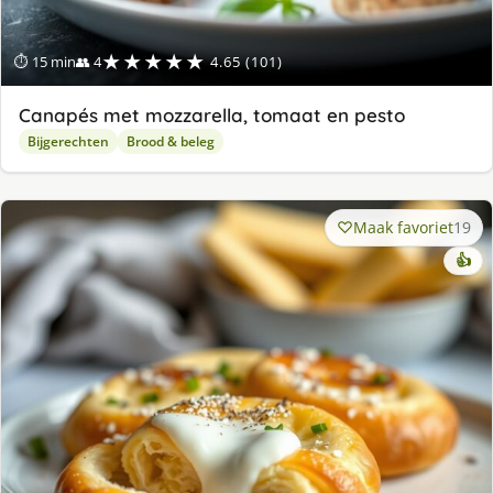
★★★★★
⏱ 15 min
👥 4
4.65 (101)
Canapés met mozzarella, tomaat en pesto
Bijgerechten
Brood & beleg
Maak favoriet
19
👍