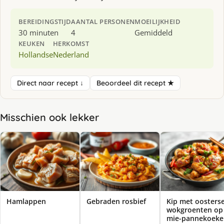
BEREIDINGSTIJD
AANTAL PERSONEN
MOEILIJKHEID
30 minuten
4
Gemiddeld
KEUKEN
HERKOMST
Hollandse
Nederland
Direct naar recept ↓
Beoordeel dit recept ★
Misschien ook lekker
Hamlappen
Gebraden rosbief
Kip met oosters
wokgroenten op
mie-pannekoeke