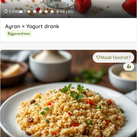
★★★★★
⏱ 5 min
👥 1
4.64 (90)
Ayran = Yogurt drank
Bijgerechten
Maak favoriet
7
👍