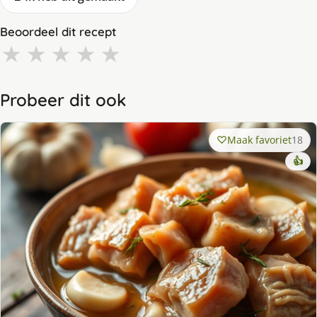
Beoordeel dit recept
★
★
★
★
★
Probeer dit ook
Maak favoriet
18
👍