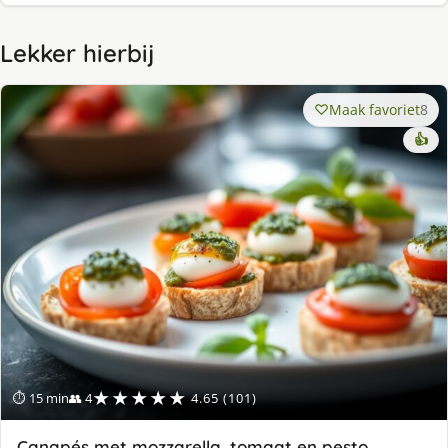
Lekker hierbij
Maak favoriet
8
👍
★★★★★
⏱ 15 min
👥 4
4.65 (101)
Canapés met mozzarella, tomaat en pesto