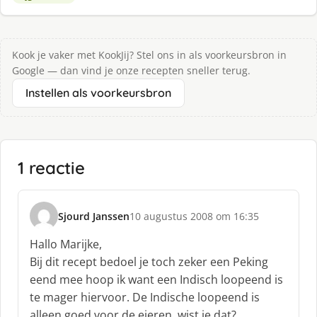
Kook je vaker met KookJij? Stel ons in als voorkeursbron in
Google — dan vind je onze recepten sneller terug.
Instellen als voorkeursbron
1 reactie
Sjourd Janssen
10 augustus 2008 om 16:35
s
c
Hallo Marijke,
h
Bij dit recept bedoel je toch zeker een Peking
r
eend mee hoop ik want een Indisch loopeend is
e
te mager hiervoor. De Indische loopeend is
e
f
alleen goed voor de eieren, wist je dat?