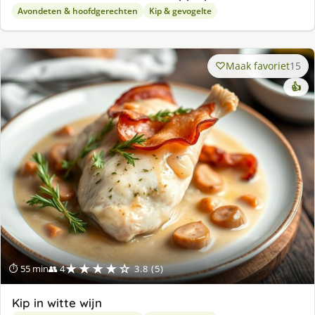
Avondeten & hoofdgerechten
Kip & gevogelte
Maak favoriet
15
👍
★★★★☆
⏱ 55 min
👥 4
3.8 (5)
Kip in witte wijn