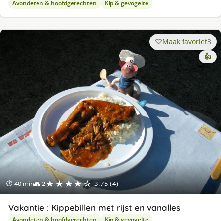
Avondeten & hoofdgerechten
Kip & gevogelte
Maak favoriet
3
👍
★★★★☆
⏱ 40 min
👥 2
3.75 (4)
Vakantie : Kippebillen met rijst en vanalles
Avondeten & hoofdgerechten
Kip & gevogelte