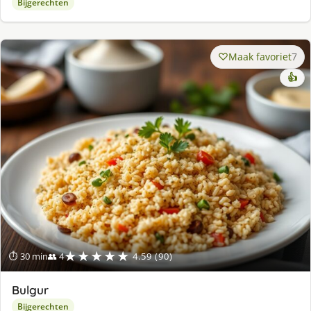
Bijgerechten
Maak favoriet
7
👍
★★★★★
⏱ 30 min
👥 4
4.59 (90)
Bulgur
Bijgerechten