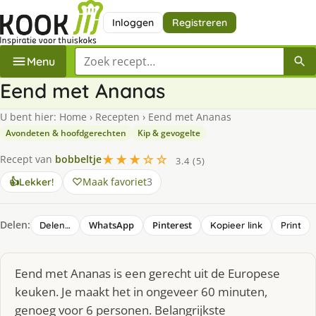
Inloggen
Registreren
Zoek een recept
Menu
Eend met Ananas
U bent hier:
Home
›
Recepten
›
Eend met Ananas
Avondeten & hoofdgerechten
Kip & gevogelte
★★★☆☆
Recept van
bobbeltje
3.4 (5)
Maak favoriet
3
👍
Lekker!
Delen:
WhatsApp
Pinterest
Delen…
Kopieer link
Print
Eend met Ananas is een gerecht uit de Europese
keuken. Je maakt het in ongeveer 60 minuten,
genoeg voor 6 personen. Belangrijkste