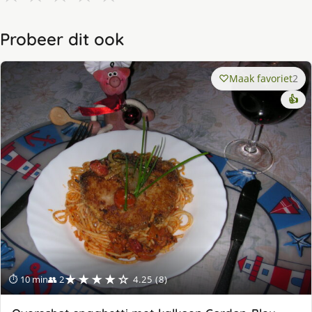
Probeer dit ook
Maak favoriet
2
👍
★★★★☆
⏱ 10 min
👥 2
4.25 (8)