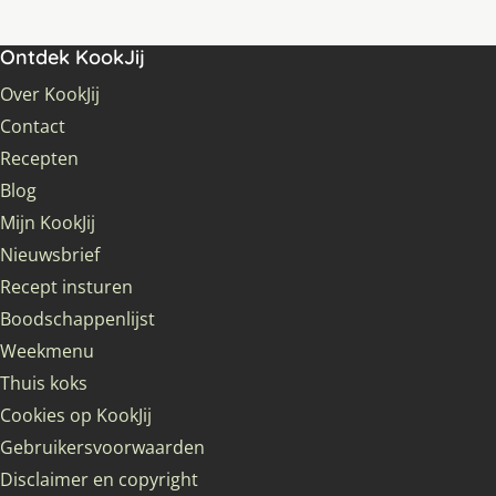
Ontdek KookJij
Over KookJij
Contact
Recepten
Blog
Mijn KookJij
Nieuwsbrief
Recept insturen
Boodschappenlijst
Weekmenu
Thuis koks
Cookies op KookJij
Gebruikersvoorwaarden
Disclaimer en copyright