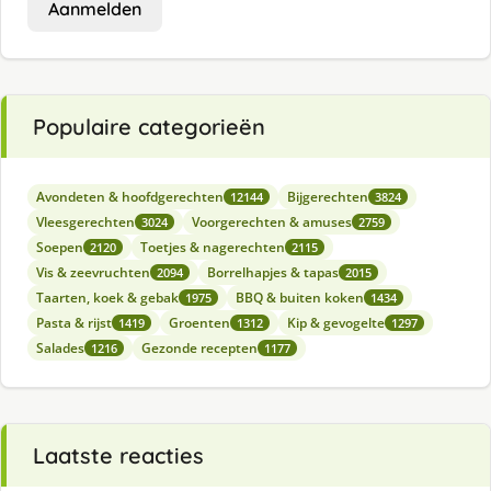
Aanmelden
Populaire categorieën
Avondeten & hoofdgerechten
Bijgerechten
12144
3824
Vleesgerechten
Voorgerechten & amuses
3024
2759
Soepen
Toetjes & nagerechten
2120
2115
Vis & zeevruchten
Borrelhapjes & tapas
2094
2015
Taarten, koek & gebak
BBQ & buiten koken
1975
1434
Pasta & rijst
Groenten
Kip & gevogelte
1419
1312
1297
Salades
Gezonde recepten
1216
1177
Laatste reacties