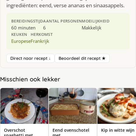
ingrediënten: eend, verse ananas en sinaasappels.
BEREIDINGSTIJD
AANTAL PERSONEN
MOEILIJKHEID
60 minuten
6
Makkelijk
KEUKEN
HERKOMST
Europese
Frankrijk
Direct naar recept ↓
Beoordeel dit recept ★
Misschien ook lekker
Overschot
Eend ovenschotel
Kip in witte wijn
spaghetti met
met