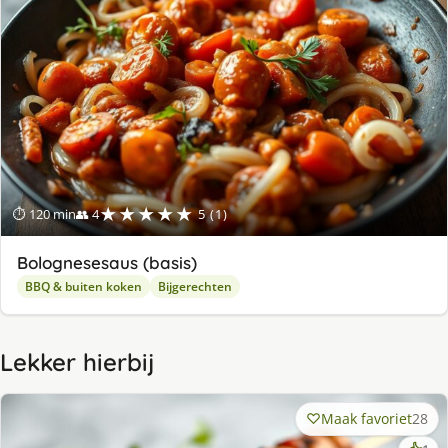
★★★★★
⏱ 120 min
👥 4
5 (1)
Bolognesesaus (basis)
BBQ & buiten koken
Bijgerechten
Lekker hierbij
Maak favoriet
28