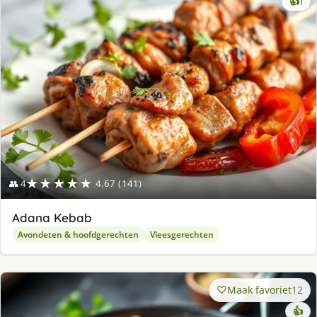
ke
👍
1
lek
ge
★★★★★
👥 4
4.67 (141)
Adana Kebab
Avondeten & hoofdgerechten
Vleesgerechten
Maak favoriet
12
👍