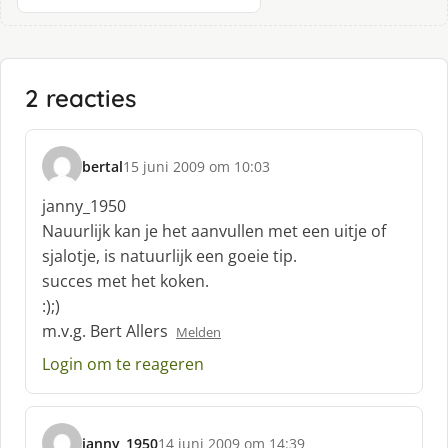
2 reacties
bertal
15 juni 2009 om 10:03
s
c
janny_1950
h
Nauurlijk kan je het aanvullen met een uitje of
r
sjalotje, is natuurlijk een goeie tip.
e
succes met het koken.
e
f
:);)
:
m.v.g. Bert Allers
Melden
Login om te reageren
janny_1950
14 juni 2009 om 14:39