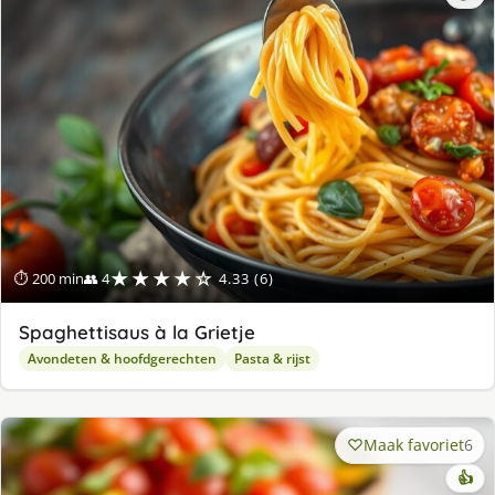
★★★★☆
⏱ 200 min
👥 4
4.33 (6)
Spaghettisaus à la Grietje
Avondeten & hoofdgerechten
Pasta & rijst
Maak favoriet
6
👍