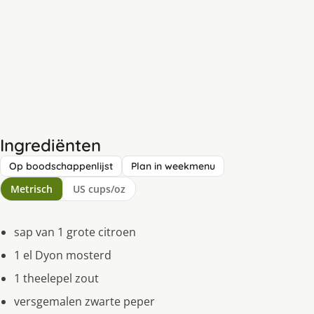
Ingrediënten
Op boodschappenlijst
Plan in weekmenu
Metrisch
US cups/oz
sap van 1 grote citroen
1 el Dyon mosterd
1 theelepel zout
versgemalen zwarte peper