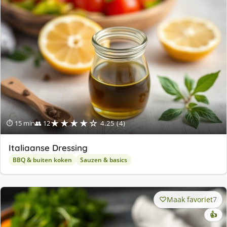
★★★★☆
⏱ 15 min
👥 12
4.25 (4)
Italiaanse Dressing
BBQ & buiten koken
Sauzen & basics
Maak favoriet
7
👍