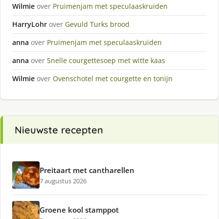
Wilmie
over
Pruimenjam met speculaaskruiden
HarryLohr
over
Gevuld Turks brood
anna
over
Pruimenjam met speculaaskruiden
anna
over
Snelle courgettesoep met witte kaas
Wilmie
over
Ovenschotel met courgette en tonijn
Nieuwste recepten
Preitaart met cantharellen
7 augustus 2026
Groene kool stamppot