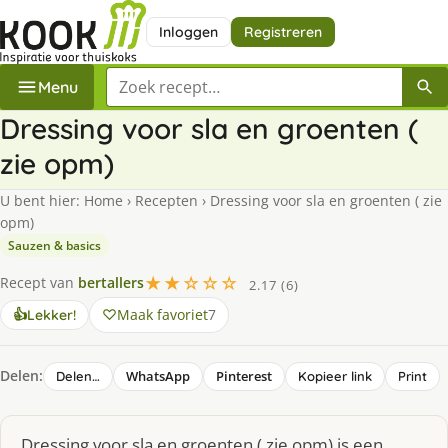
Inloggen
Registreren
Zoek een recept
Menu
Dressing voor sla en groenten (
zie opm)
U bent hier:
Home
›
Recepten
›
Dressing voor sla en groenten ( zie
opm)
Sauzen & basics
★★☆☆☆
Recept van
bertallers
2.17 (6)
Maak favoriet
7
👍
Lekker!
Delen:
WhatsApp
Pinterest
Delen…
Kopieer link
Print
Dressing voor sla en groenten ( zie opm) is een