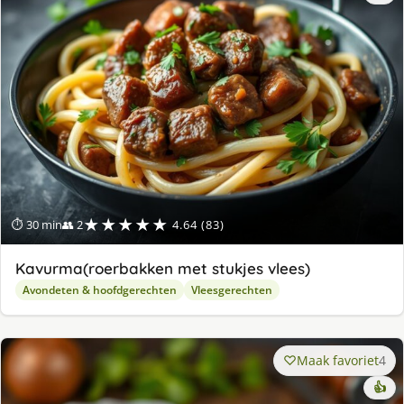
★★★★★
⏱ 30 min
👥 2
4.64 (83)
Kavurma(roerbakken met stukjes vlees)
Avondeten & hoofdgerechten
Vleesgerechten
Maak favoriet
4
👍