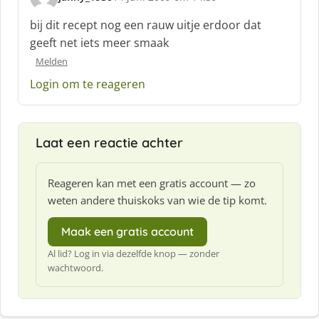
s
c
bij dit recept nog een rauw uitje erdoor dat
h
geeft net iets meer smaak
r
Melden
e
e
Login om te reageren
f
:
Laat een reactie achter
Reageren kan met een gratis account — zo
weten andere thuiskoks van wie de tip komt.
Maak een gratis account
Al lid? Log in via dezelfde knop — zonder
wachtwoord.