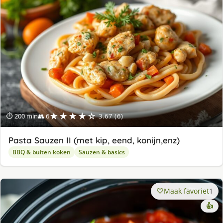
★★★★☆
⏱ 200 min
👥 6
3.67 (6)
Pasta Sauzen II (met kip, eend, konijn,enz)
BBQ & buiten koken
Sauzen & basics
Maak favoriet
1
👍