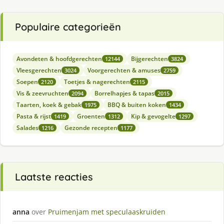
Populaire categorieën
Avondeten & hoofdgerechten
Bijgerechten
12144
3824
Vleesgerechten
Voorgerechten & amuses
3024
2759
Soepen
Toetjes & nagerechten
2120
2115
Vis & zeevruchten
Borrelhapjes & tapas
2094
2015
Taarten, koek & gebak
BBQ & buiten koken
1975
1434
Pasta & rijst
Groenten
Kip & gevogelte
1419
1312
1297
Salades
Gezonde recepten
1216
1177
Laatste reacties
anna
over
Pruimenjam met speculaaskruiden