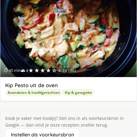
ge
★★★★☆
⏱ 45 min
👥 4
4.39 (96)
Kip Pesto uit de oven
Avondeten & hoofdgerechten
Kip & gevogelte
Kook je vaker met KookJij? Stel ons in als voorkeursbron in
Google — dan vind je onze recepten sneller terug.
Instellen als voorkeursbron