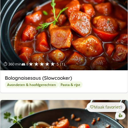
★★★★★
⏱ 360 min
👥 8
5 (1)
Bolognaisesaus (Slowcooker)
Avondeten & hoofdgerechten
Pasta & rijst
Maak favoriet
9
👍