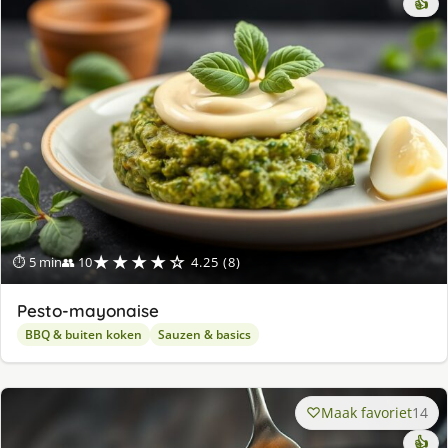
👍
★★★★☆
⏱ 5 min
👥 10
4.25 (8)
Pesto-mayonaise
BBQ & buiten koken
Sauzen & basics
Maak favoriet
14
👍