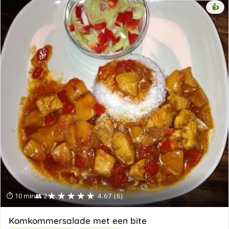
👍
★★★★★
⏱ 10 min
👥 2
4.67 (6)
Komkommersalade met een bite