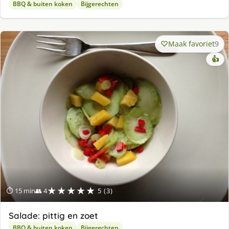
BBQ & buiten koken
Bijgerechten
Maak favoriet
9
👍
★★★★★
⏱ 15 min
👥 4
5 (3)
Salade: pittig en zoet
BBQ & buiten koken
Bijgerechten