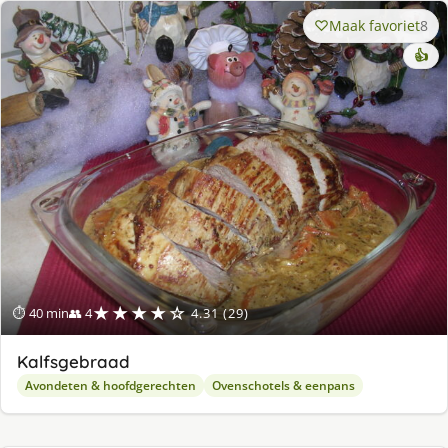
Maak favoriet
8
👍
★★★★☆
⏱ 40 min
👥 4
4.31 (29)
Kalfsgebraad
Avondeten & hoofdgerechten
Ovenschotels & eenpans