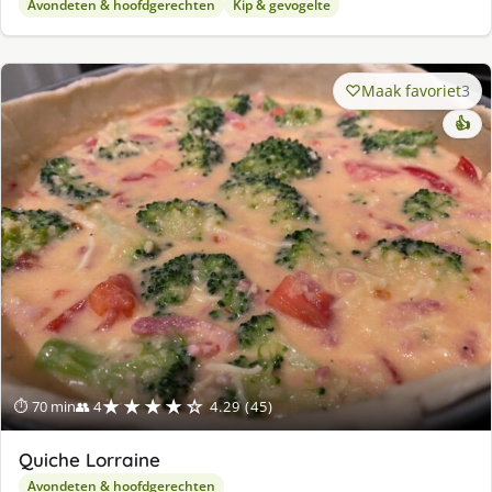
Avondeten & hoofdgerechten
Kip & gevogelte
Maak favoriet
3
👍
★★★★☆
⏱ 70 min
👥 4
4.29 (45)
Quiche Lorraine
Avondeten & hoofdgerechten