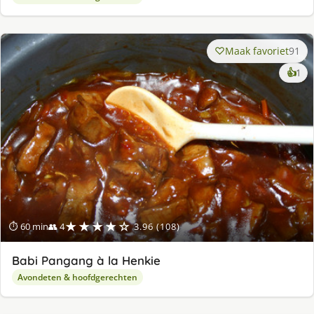
Maak favoriet
91
ke
👍
1
lek
ge
★★★★☆
⏱ 60 min
👥 4
3.96 (108)
Babi Pangang à la Henkie
Avondeten & hoofdgerechten