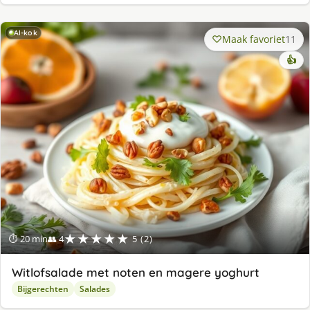
AI-kok
Maak favoriet
11
👍
★★★★★
⏱ 20 min
👥 4
5 (2)
Witlofsalade met noten en magere yoghurt
Bijgerechten
Salades