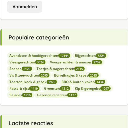
Aanmelden
Populaire categorieën
Avondeten & hoofdgerechten
Bijgerechten
12144
3824
Vleesgerechten
Voorgerechten & amuses
3024
2759
Soepen
Toetjes & nagerechten
2120
2115
Vis & zeevruchten
Borrelhapjes & tapas
2095
2015
Taarten, koek & gebak
BBQ & buiten koken
1975
1434
Pasta & rijst
Groenten
Kip & gevogelte
1419
1312
1297
Salades
Gezonde recepten
1216
1177
Laatste reacties