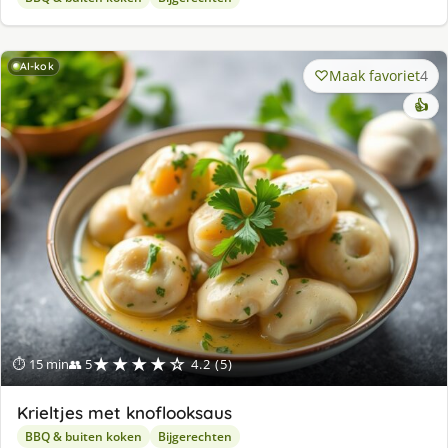
AI-kok
Maak favoriet
4
👍
★★★★☆
⏱ 15 min
👥 5
4.2 (5)
Krieltjes met knoflooksaus
BBQ & buiten koken
Bijgerechten