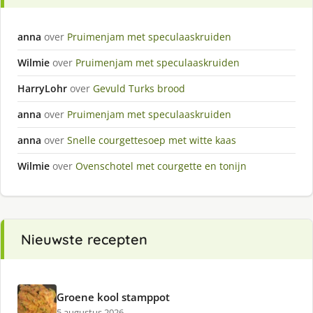
anna
over
Pruimenjam met speculaaskruiden
Wilmie
over
Pruimenjam met speculaaskruiden
HarryLohr
over
Gevuld Turks brood
anna
over
Pruimenjam met speculaaskruiden
anna
over
Snelle courgettesoep met witte kaas
Wilmie
over
Ovenschotel met courgette en tonijn
Nieuwste recepten
Groene kool stamppot
5 augustus 2026