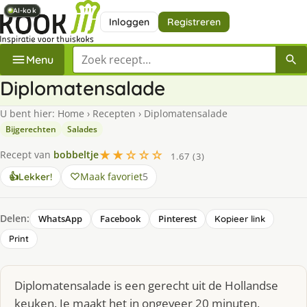
AI-kok
AI-kok
AI-kok
AI-kok
Inloggen
Registreren
Zoek een recept
Menu
Diplomatensalade
U bent hier:
Home
›
Recepten
›
Diplomatensalade
Bijgerechten
Salades
★★☆☆☆
Recept van
bobbeltje
1.67 (3)
Maak favoriet
5
👍
Lekker!
Delen:
WhatsApp
Facebook
Pinterest
Kopieer link
Print
Diplomatensalade is een gerecht uit de Hollandse
keuken. Je maakt het in ongeveer 20 minuten,