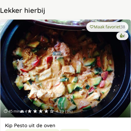
Lekker hierbij
Maak favoriet
38
ke
👍
1
lek
ge
★★★★☆
⏱ 45 min
👥 4
4.39 (96)
Kip Pesto uit de oven