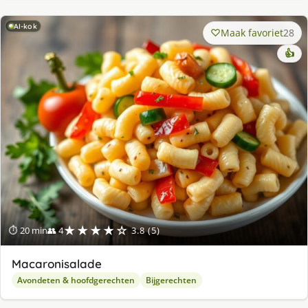
AI-kok
Maak favoriet
28
👍
★★★★☆
⏱ 20 min
👥 4
3.8 (5)
Macaronisalade
Avondeten & hoofdgerechten
Bijgerechten