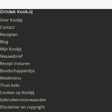
Ontdek KookJij
Over KookJij
Contact
Recepten
Blog
Mijn KookJij
Nieuwsbrief
Recept insturen
Boodschappenlijst
Weekmenu
Thuis koks
Cookies op KookJij
Gebruikersvoorwaarden
Disclaimer en copyright