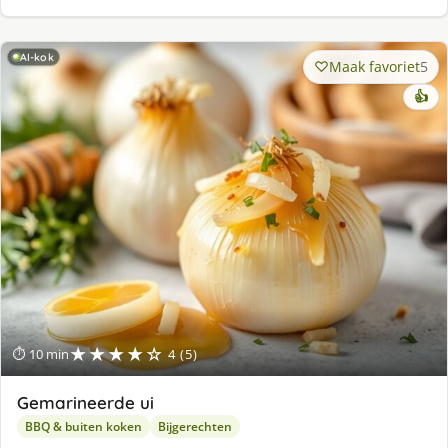
AI-kok
Maak favoriet
5
👍
★★★★☆
⏱ 10 min
4 (5)
Gemarineerde ui
BBQ & buiten koken
Bijgerechten