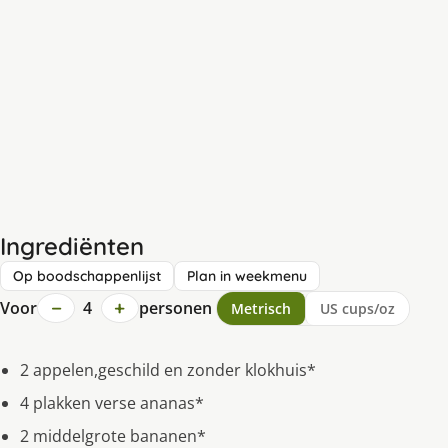
Ingrediënten
Op boodschappenlijst
Plan in weekmenu
−
+
Voor
4
personen
Metrisch
US cups/oz
2 appelen,geschild en zonder klokhuis*
4 plakken verse ananas*
2 middelgrote bananen*