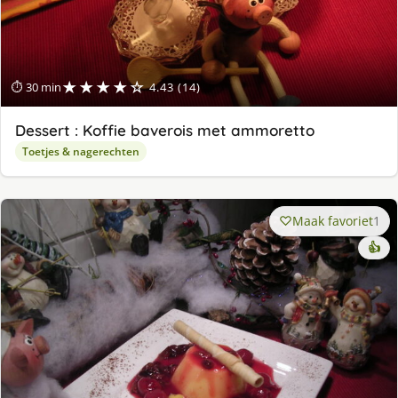
★★★★☆
⏱ 30 min
4.43 (14)
Dessert : Koffie baverois met ammoretto
Toetjes & nagerechten
Maak favoriet
1
👍