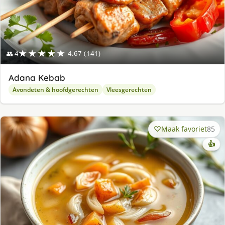
★★★★★
👥 4
4.67 (141)
Adana Kebab
Avondeten & hoofdgerechten
Vleesgerechten
Maak favoriet
85
👍