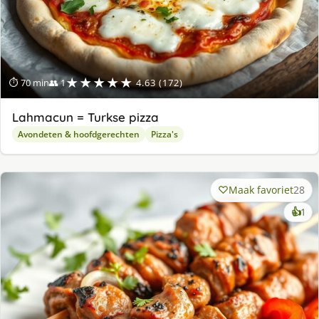
★★★★★
⏱ 70 min
👥 1
4.63 (172)
Lahmacun = Turkse pizza
Avondeten & hoofdgerechten
Pizza's
Maak favoriet
28
ke
👍
1
lek
ge