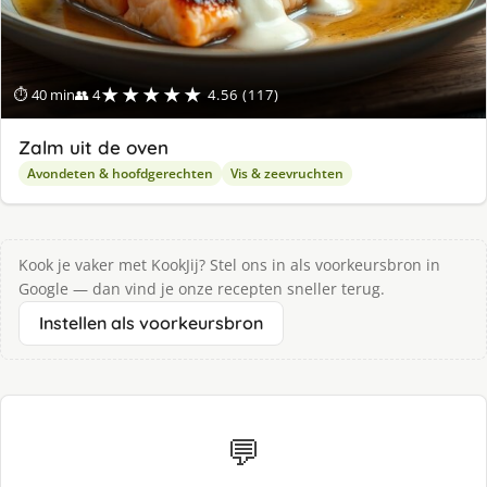
★★★★★
⏱ 40 min
👥 4
4.56 (117)
Zalm uit de oven
Avondeten & hoofdgerechten
Vis & zeevruchten
Kook je vaker met KookJij? Stel ons in als voorkeursbron in
Google — dan vind je onze recepten sneller terug.
Instellen als voorkeursbron
💬