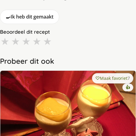
🍳
Ik heb dit gemaakt
Beoordeel dit recept
★
★
★
★
★
Probeer dit ook
Maak favoriet
7
👍