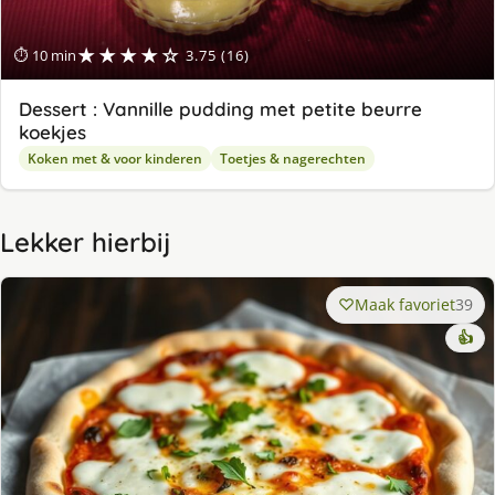
★★★★☆
⏱ 10 min
3.75 (16)
Dessert : Vannille pudding met petite beurre
koekjes
Koken met & voor kinderen
Toetjes & nagerechten
Lekker hierbij
Maak favoriet
39
👍