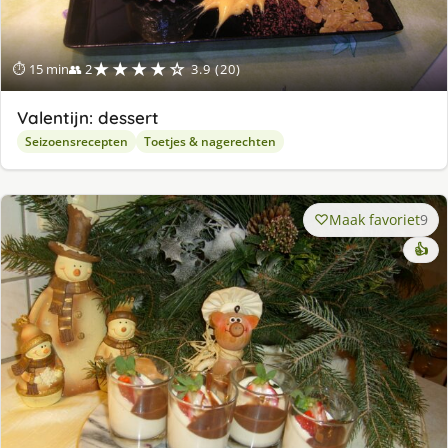
★★★★☆
⏱ 15 min
👥 2
3.9 (20)
Valentijn: dessert
Seizoensrecepten
Toetjes & nagerechten
Maak favoriet
9
👍