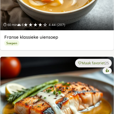
★★★★☆
⏱ 60 min
👥 6
4.44 (207)
Franse klassieke uiensoep
Soepen
Maak favoriet
25
👍