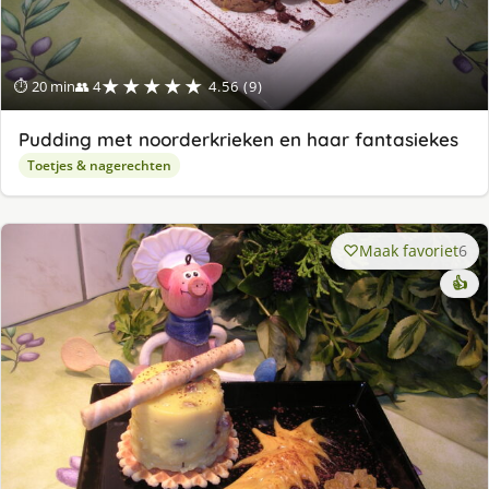
★★★★★
⏱ 20 min
👥 4
4.56 (9)
Pudding met noorderkrieken en haar fantasiekes
Toetjes & nagerechten
Maak favoriet
6
👍