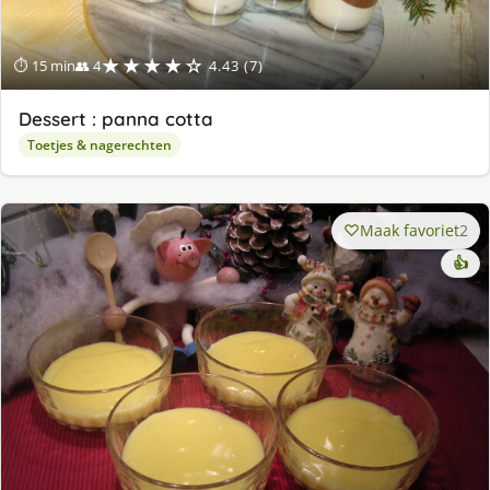
★★★★☆
⏱ 15 min
👥 4
4.43 (7)
Dessert : panna cotta
Toetjes & nagerechten
Maak favoriet
2
👍