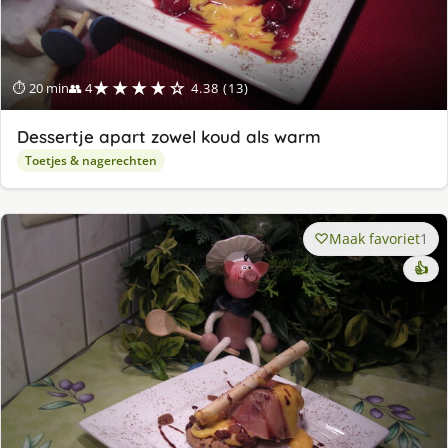
★★★★☆
⏱ 20 min
👥 4
4.38 (13)
Dessertje apart zowel koud als warm
Toetjes & nagerechten
Maak favoriet
1
👍