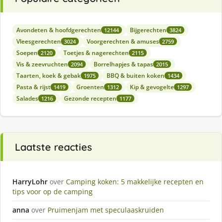
Avondeten & hoofdgerechten
Bijgerechten
12144
3824
Vleesgerechten
Voorgerechten & amuses
3024
2759
Soepen
Toetjes & nagerechten
2120
2115
Vis & zeevruchten
Borrelhapjes & tapas
2094
2015
Taarten, koek & gebak
BBQ & buiten koken
1975
1434
Pasta & rijst
Groenten
Kip & gevogelte
1419
1312
1297
Salades
Gezonde recepten
1216
1177
Laatste reacties
HarryLohr
over
Camping koken: 5 makkelijke recepten en
tips voor op de camping
anna
over
Pruimenjam met speculaaskruiden