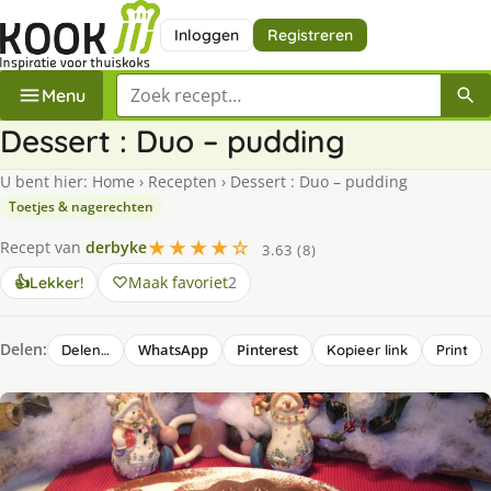
Inloggen
Registreren
Zoek een recept
Menu
Dessert : Duo – pudding
U bent hier:
Home
›
Recepten
›
Dessert : Duo – pudding
Toetjes & nagerechten
★★★★☆
Recept van
derbyke
3.63 (8)
Maak favoriet
2
👍
Lekker!
Delen:
WhatsApp
Pinterest
Delen…
Kopieer link
Print