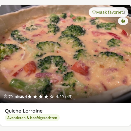
Maak favoriet
3
👍
★★★★☆
⏱ 70 min
👥 4
4.29 (45)
Quiche Lorraine
Avondeten & hoofdgerechten