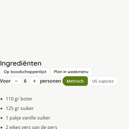
Ingrediënten
Op boodschappenlijst
Plan in weekmenu
−
+
Voor
6
personen
Metrisch
US cups/oz
110 gr boter
125 gr suiker
1 pakje vanille suiker
2 eikes vers van de pers