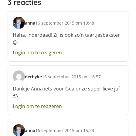
3 reacties
anna
16 september 2015 om 19:48
s
c
Haha, inderdaad! Zij is ook zo’n taartjesbakster
h
😉
r
e
Login om te reageren
e
f
:
derbyke
16 september 2015 om 16:57
s
c
Dank je Anna iets voor Gea onze super lieve juf
h
🙂
r
e
Login om te reageren
e
f
:
anna
16 september 2015 om 15:23
s