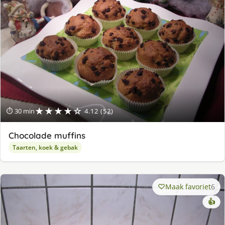
★★★★☆
⏱ 30 min
4.12 (52)
Chocolade muffins
Taarten, koek & gebak
Maak favoriet
6
👍