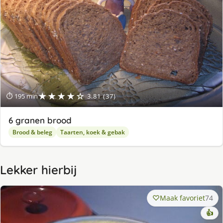
★★★★☆
⏱ 195 min
3.81 (37)
6 granen brood
Brood & beleg
Taarten, koek & gebak
Lekker hierbij
Maak favoriet
74
👍