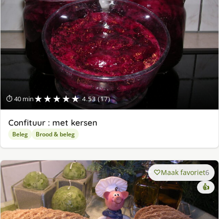
★★★★★
⏱ 40 min
4.53 (17)
Confituur : met kersen
Beleg
Brood & beleg
Maak favoriet
6
👍