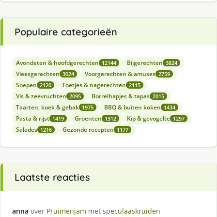
Populaire categorieën
Avondeten & hoofdgerechten
Bijgerechten
12144
3824
Vleesgerechten
Voorgerechten & amuses
3024
2759
Soepen
Toetjes & nagerechten
2120
2115
Vis & zeevruchten
Borrelhapjes & tapas
2095
2015
Taarten, koek & gebak
BBQ & buiten koken
1975
1434
Pasta & rijst
Groenten
Kip & gevogelte
1419
1312
1297
Salades
Gezonde recepten
1216
1177
Laatste reacties
anna
over
Pruimenjam met speculaaskruiden