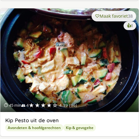
Maak favoriet
38
ke
👍
1
lek
ge
★★★★☆
⏱ 45 min
👥 4
4.39 (96)
Kip Pesto uit de oven
Avondeten & hoofdgerechten
Kip & gevogelte