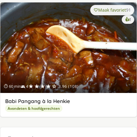
Maak favoriet
91
ke
👍
1
lek
ge
★★★★☆
⏱ 60 min
👥 4
3.96 (108)
Babi Pangang à la Henkie
Avondeten & hoofdgerechten