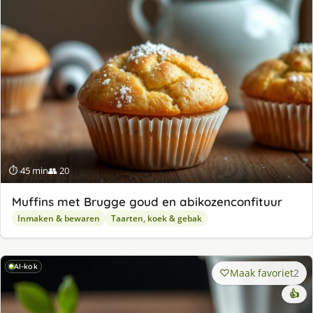
⏱ 45 min
👥 20
Muffins met Brugge goud en abikozenconfituur
Inmaken & bewaren
Taarten, koek & gebak
AI-kok
Maak favoriet
2
👍