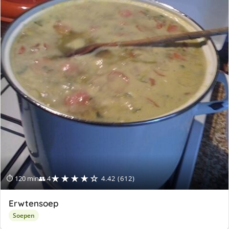
★★★★☆
⏱ 120 min
👥 4
4.42 (612)
Erwtensoep
Soepen