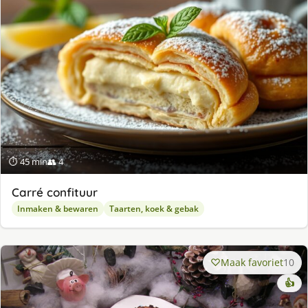
⏱ 45 min
👥 4
Carré confituur
Inmaken & bewaren
Taarten, koek & gebak
Maak favoriet
10
👍