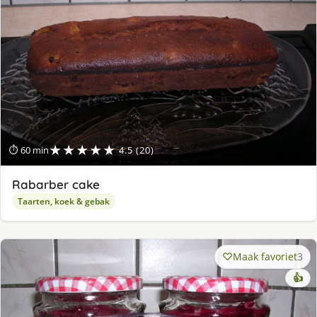
★★★★★
⏱ 60 min
4.5 (20)
Rabarber cake
Taarten, koek & gebak
Maak favoriet
3
👍