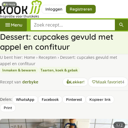
AI-kok
Inloggen
Registreren
Zoek een recept
Menu
Dessert: cupcakes gevuld met
appel en confituur
U bent hier:
Home
›
Recepten
›
Dessert: cupcakes gevuld met
appel en confituur
Inmaken & bewaren
Taarten, koek & gebak
Maak favoriet
4
Recept van
derbyke
👍
Lekker!
Delen:
WhatsApp
Facebook
Pinterest
Kopieer link
Print
1
/ 2