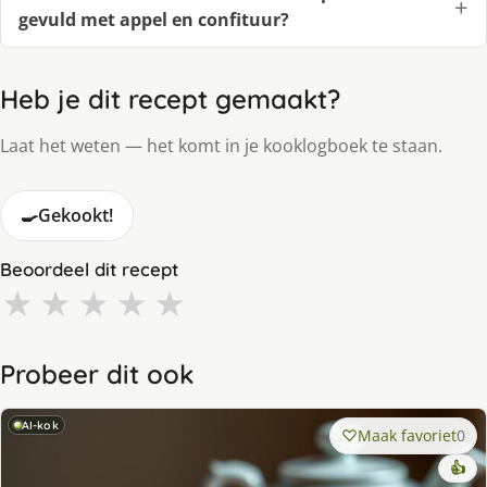
gevuld met appel en confituur?
Heb je dit recept gemaakt?
Laat het weten — het komt in je kooklogboek te staan.
🍳
Gekookt!
Beoordeel dit recept
★
★
★
★
★
Probeer dit ook
AI-kok
Maak favoriet
0
👍