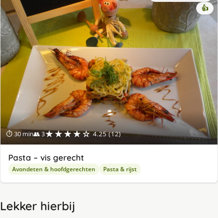
👍
★★★★☆
⏱ 30 min
👥 3
4.25 (12)
Pasta – vis gerecht
Avondeten & hoofdgerechten
Pasta & rijst
Lekker hierbij