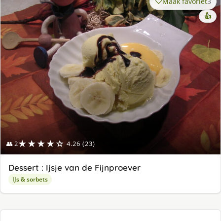
Maak favoriet
3
👍
★★★★☆
👥 2
4.26 (23)
Dessert : Ijsje van de Fijnproever
IJs & sorbets