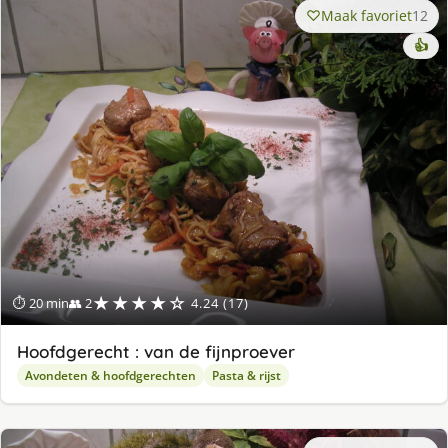
Maak favoriet
12
👍
★★★★☆
⏱ 20 min
👥 2
4.24 (17)
Hoofdgerecht : van de fijnproever
Avondeten & hoofdgerechten
Pasta & rijst