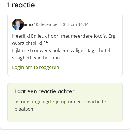
1 reactie
anna
10 december 2013 om 16:34
s
c
Heerlijk! En leuk hoor, met meerdere foto’s. Erg
h
overzichtelijk! 🙂
r
Lijkt me trouwens ook een zalige, Dagschotel:
e
spaghetti van het huis.
e
f
Login om te reageren
:
Laat een reactie achter
Je moet
ingelogd zijn op
om een reactie te
plaatsen.