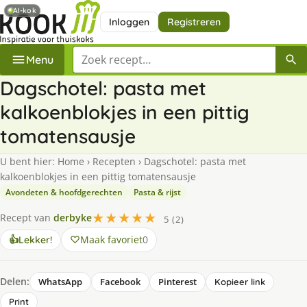
AI-kok
Inloggen
Registreren
Zoek een recept
Menu
Dagschotel: pasta met
kalkoenblokjes in een pittig
tomatensausje
U bent hier:
Home
›
Recepten
›
Dagschotel: pasta met
kalkoenblokjes in een pittig tomatensausje
Avondeten & hoofdgerechten
Pasta & rijst
★★★★★
Recept van
derbyke
5 (2)
Maak favoriet
0
👍
Lekker!
Delen:
WhatsApp
Facebook
Pinterest
Kopieer link
Print