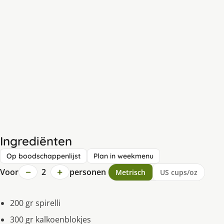
Ingrediënten
Op boodschappenlijst
Plan in weekmenu
−
+
Voor
2
personen
Metrisch
US cups/oz
200 gr spirelli
300 gr kalkoenblokjes