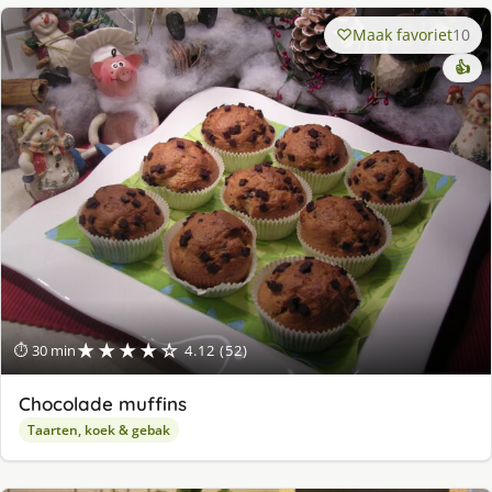
Maak favoriet
10
👍
★★★★☆
⏱ 30 min
4.12 (52)
Chocolade muffins
Taarten, koek & gebak