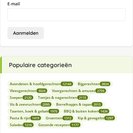
E-mail
Aanmelden
Populaire categorieën
Avondeten & hoofdgerechten
Bijgerechten
12144
3824
Vleesgerechten
Voorgerechten & amuses
3024
2759
Soepen
Toetjes & nagerechten
2120
2115
Vis & zeevruchten
Borrelhapjes & tapas
2095
2015
Taarten, koek & gebak
BBQ & buiten koken
1975
1434
Pasta & rijst
Groenten
Kip & gevogelte
1419
1312
1297
Salades
Gezonde recepten
1216
1177