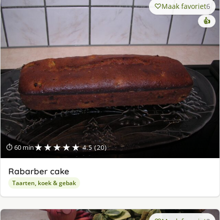
Maak favoriet
6
👍
★★★★★
⏱ 60 min
4.5 (20)
Rabarber cake
Taarten, koek & gebak