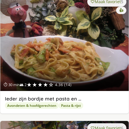
Maak favoriet
5
👍
★★★★☆
⏱ 30 min
👥 2
4.36 (14)
Ieder zijn bordje met pasta en …
Avondeten & hoofdgerechten
Pasta & rijst
Maak favoriet
6