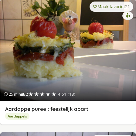
Maak favoriet
21
👍
★★★★★
⏱ 25 min
👥 2
4.61 (18)
Aardappelpuree : feestelijk apart
Aardappels