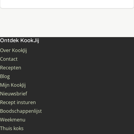
Ontdek KookJij
Over KookJij
Contact
Recepten
Blog
Mijn KookJij
Nieuwsbrief
Recept insturen
Boodschappenlijst
Weekmenu
Thuis koks