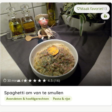
Maak favoriet
13
👍
★★★★★
⏱ 30 min
👥 4
4.5 (16)
Spaghetti om van te smullen
Avondeten & hoofdgerechten
Pasta & rijst