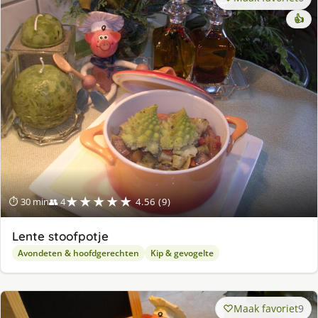
👍
★★★★★
⏱ 30 min
👥 4
4.56 (9)
Lente stoofpotje
Avondeten & hoofdgerechten
Kip & gevogelte
Maak favoriet
9