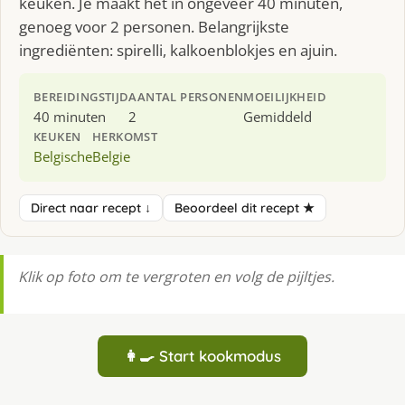
keuken. Je maakt het in ongeveer 40 minuten,
genoeg voor 2 personen. Belangrijkste
ingrediënten: spirelli, kalkoenblokjes en ajuin.
BEREIDINGSTIJD
AANTAL PERSONEN
MOEILIJKHEID
40 minuten
2
Gemiddeld
KEUKEN
HERKOMST
Belgische
Belgie
Direct naar recept ↓
Beoordeel dit recept ★
Klik op foto om te vergroten en volg de pijltjes.
👩‍🍳 Start kookmodus