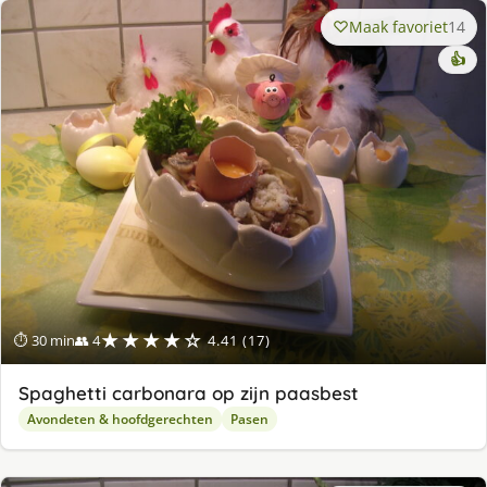
Maak favoriet
14
👍
★★★★☆
⏱ 30 min
👥 4
4.41 (17)
Spaghetti carbonara op zijn paasbest
Avondeten & hoofdgerechten
Pasen