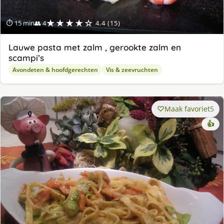
★★★★☆
⏱ 15 min
👥 4
4.4 (15)
Lauwe pasta met zalm , gerookte zalm en
scampi’s
Avondeten & hoofdgerechten
Vis & zeevruchten
Maak favoriet
5
👍