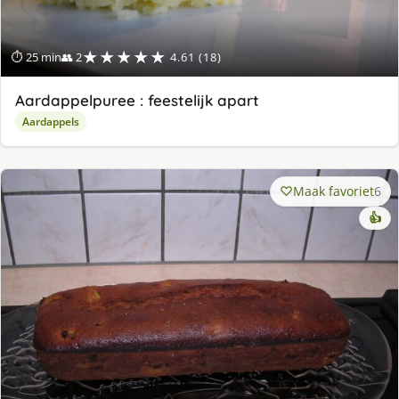
★★★★★
⏱ 25 min
👥 2
4.61 (18)
Aardappelpuree : feestelijk apart
Aardappels
Maak favoriet
6
👍