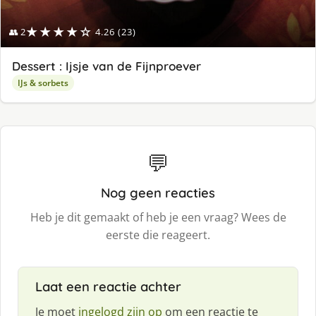
★★★★☆
👥 2
4.26 (23)
Dessert : Ijsje van de Fijnproever
IJs & sorbets
💬
Nog geen reacties
Heb je dit gemaakt of heb je een vraag? Wees de
eerste die reageert.
Laat een reactie achter
Je moet
ingelogd zijn op
om een reactie te