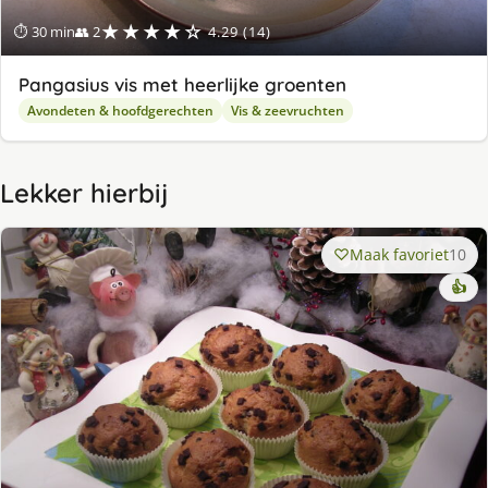
★★★★☆
⏱ 30 min
👥 2
4.29 (14)
Pangasius vis met heerlijke groenten
Avondeten & hoofdgerechten
Vis & zeevruchten
Lekker hierbij
Maak favoriet
10
👍