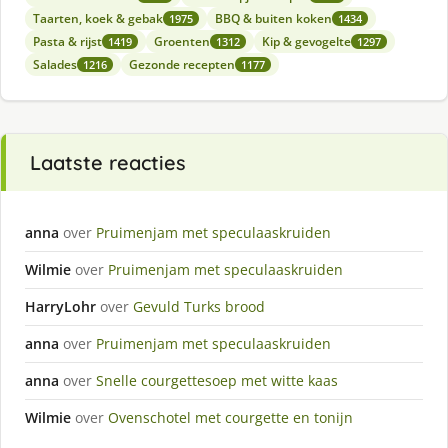
Taarten, koek & gebak
BBQ & buiten koken
1975
1434
Pasta & rijst
Groenten
Kip & gevogelte
1419
1312
1297
Salades
Gezonde recepten
1216
1177
Laatste reacties
anna
over
Pruimenjam met speculaaskruiden
Wilmie
over
Pruimenjam met speculaaskruiden
HarryLohr
over
Gevuld Turks brood
anna
over
Pruimenjam met speculaaskruiden
anna
over
Snelle courgettesoep met witte kaas
Wilmie
over
Ovenschotel met courgette en tonijn