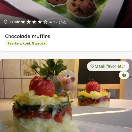
★★★★☆
⏱ 30 min
4.12 (52)
Chocolade muffins
Taarten, koek & gebak
Maak favoriet
21
👍