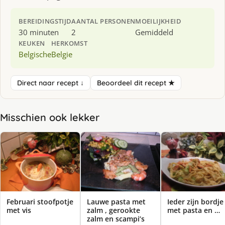
BEREIDINGSTIJD
AANTAL PERSONEN
MOEILIJKHEID
30 minuten
2
Gemiddeld
KEUKEN
HERKOMST
Belgische
Belgie
Direct naar recept ↓
Beoordeel dit recept ★
Misschien ook lekker
Februari stoofpotje
Lauwe pasta met
Ieder zijn bordje
met vis
zalm , gerookte
met pasta en …
zalm en scampi’s