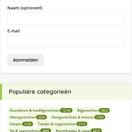
Naam (optioneel)
E-mail
Aanmelden
Populaire categorieën
Avondeten & hoofdgerechten
Bijgerechten
12144
3824
Vleesgerechten
Voorgerechten & amuses
3024
2759
Soepen
Toetjes & nagerechten
2120
2115
Vis & zeevruchten
Borrelhapjes & tapas
2095
2015