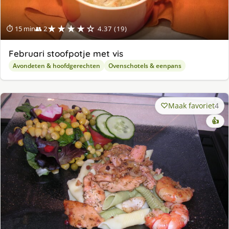
★★★★☆
⏱ 15 min
👥 2
4.37 (19)
Februari stoofpotje met vis
Avondeten & hoofdgerechten
Ovenschotels & eenpans
Maak favoriet
4
👍