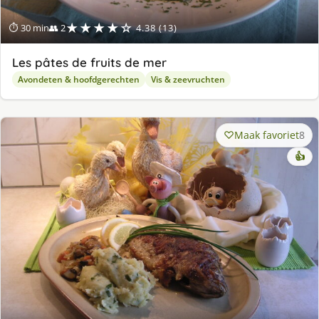
★★★★☆
⏱ 30 min
👥 2
4.38 (13)
Les pâtes de fruits de mer
Avondeten & hoofdgerechten
Vis & zeevruchten
Maak favoriet
8
👍