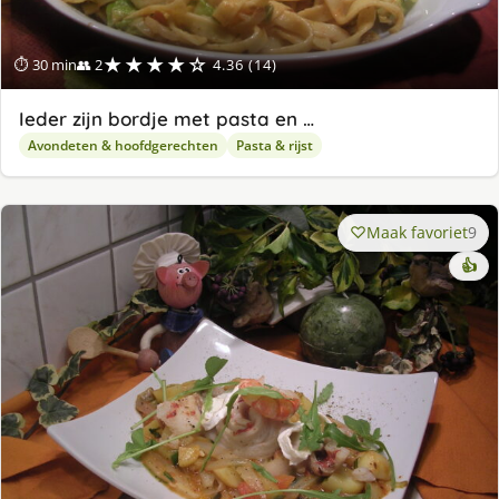
★★★★☆
⏱ 30 min
👥 2
4.36 (14)
Ieder zijn bordje met pasta en …
Avondeten & hoofdgerechten
Pasta & rijst
Maak favoriet
9
👍