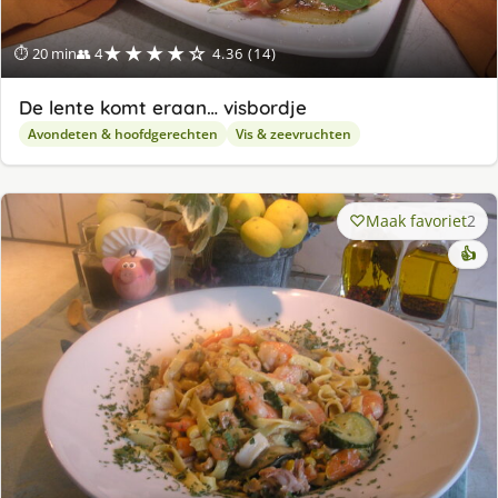
★★★★☆
⏱ 20 min
👥 4
4.36 (14)
De lente komt eraan… visbordje
Avondeten & hoofdgerechten
Vis & zeevruchten
Maak favoriet
2
👍