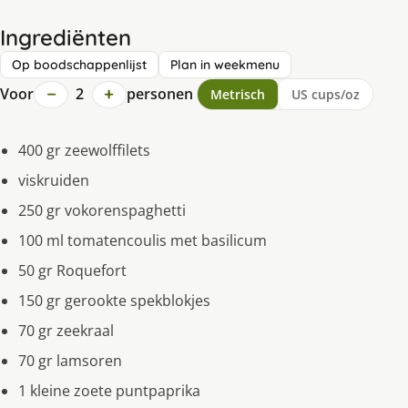
Ingrediënten
Op boodschappenlijst
Plan in weekmenu
−
+
Voor
2
personen
Metrisch
US cups/oz
400 gr zeewolffilets
viskruiden
250 gr vokorenspaghetti
100 ml tomatencoulis met basilicum
50 gr Roquefort
150 gr gerookte spekblokjes
70 gr zeekraal
70 gr lamsoren
1 kleine zoete puntpaprika