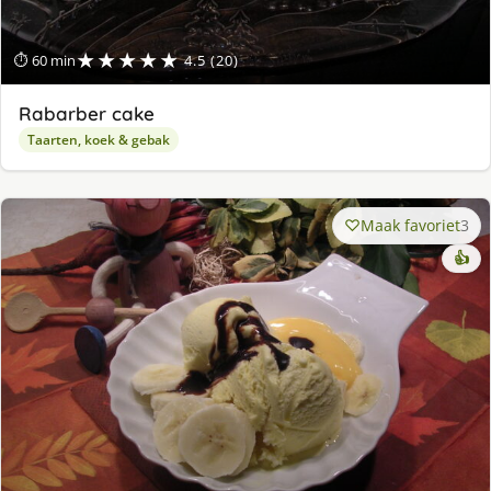
★★★★★
⏱ 60 min
4.5 (20)
Rabarber cake
Taarten, koek & gebak
Maak favoriet
3
👍