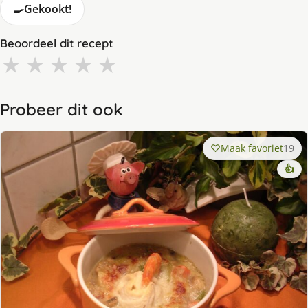
🍳
Gekookt!
Beoordeel dit recept
★
★
★
★
★
Probeer dit ook
Maak favoriet
19
👍