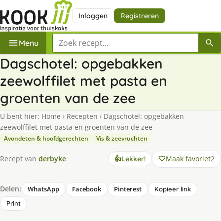
Inloggen
Registreren
Zoek een recept
Menu
Dagschotel: opgebakken
zeewolffilet met pasta en
groenten van de zee
U bent hier:
Home
›
Recepten
›
Dagschotel: opgebakken
zeewolffilet met pasta en groenten van de zee
Avondeten & hoofdgerechten
Vis & zeevruchten
Maak favoriet
2
Recept van
derbyke
👍
Lekker!
Delen:
WhatsApp
Facebook
Pinterest
Kopieer link
Print