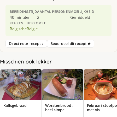
BEREIDINGSTIJD
AANTAL PERSONEN
MOEILIJKHEID
40 minuten
2
Gemiddeld
KEUKEN
HERKOMST
Belgische
Belgie
Direct naar recept ↓
Beoordeel dit recept ★
Misschien ook lekker
Kalfsgebraad
Worstenbrood :
Februari stoofpo
heel simpel
met vis