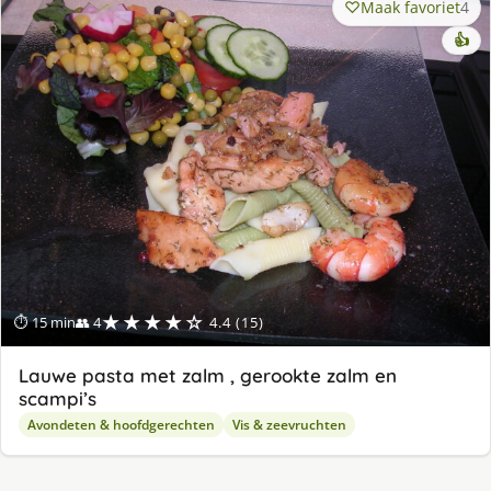
Maak favoriet
4
👍
★★★★☆
⏱ 15 min
👥 4
4.4 (15)
Lauwe pasta met zalm , gerookte zalm en
scampi’s
Avondeten & hoofdgerechten
Vis & zeevruchten