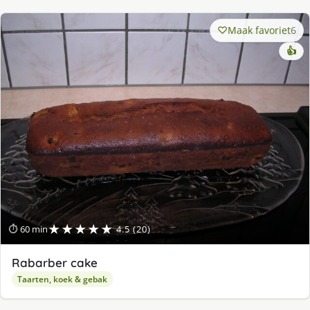
Maak favoriet
6
👍
★★★★★
⏱ 60 min
4.5 (20)
Rabarber cake
Taarten, koek & gebak