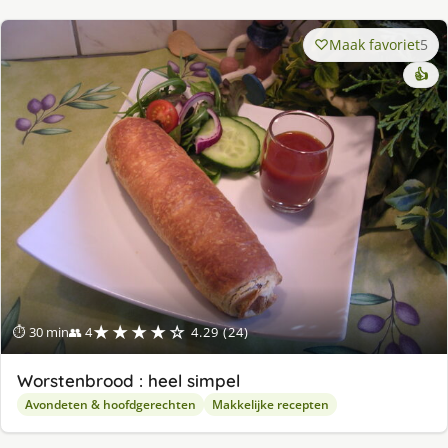
Maak favoriet
5
👍
★★★★☆
⏱ 30 min
👥 4
4.29 (24)
Worstenbrood : heel simpel
Avondeten & hoofdgerechten
Makkelijke recepten