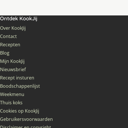
Ontdek KookJij
Over KookJij
Contact
Recepten
Blog
Mijn KookJij
Nieuwsbrief
Recept insturen
Boodschappenlijst
Weekmenu
Thuis koks
Cookies op KookJij
Gebruikersvoorwaarden
Disclaimer en copyright