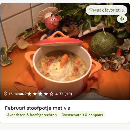
Maak favoriet
19
👍
★★★★☆
⏱ 15 min
👥 2
4.37 (19)
Februari stoofpotje met vis
Avondeten & hoofdgerechten
Ovenschotels & eenpans