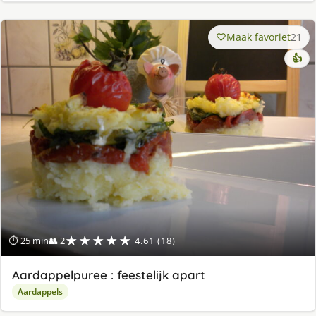
Maak favoriet
21
👍
★★★★★
⏱ 25 min
👥 2
4.61 (18)
Aardappelpuree : feestelijk apart
Aardappels