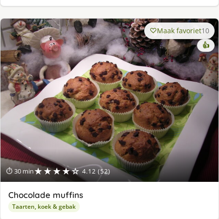
Maak favoriet
10
👍
★★★★☆
⏱ 30 min
4.12 (52)
Chocolade muffins
Taarten, koek & gebak