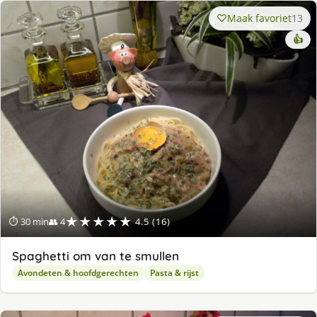
Maak favoriet
13
👍
★★★★★
⏱ 30 min
👥 4
4.5 (16)
Spaghetti om van te smullen
Avondeten & hoofdgerechten
Pasta & rijst