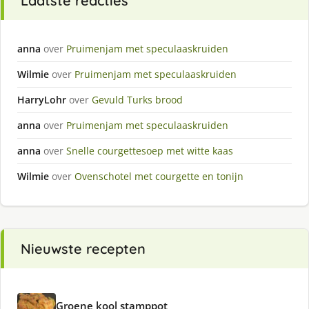
Laatste reacties
anna
over
Pruimenjam met speculaaskruiden
Wilmie
over
Pruimenjam met speculaaskruiden
HarryLohr
over
Gevuld Turks brood
anna
over
Pruimenjam met speculaaskruiden
anna
over
Snelle courgettesoep met witte kaas
Wilmie
over
Ovenschotel met courgette en tonijn
Nieuwste recepten
Groene kool stamppot