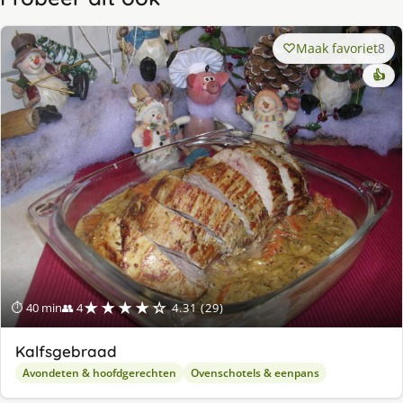
Maak favoriet
8
👍
★★★★☆
⏱ 40 min
👥 4
4.31 (29)
Kalfsgebraad
Avondeten & hoofdgerechten
Ovenschotels & eenpans