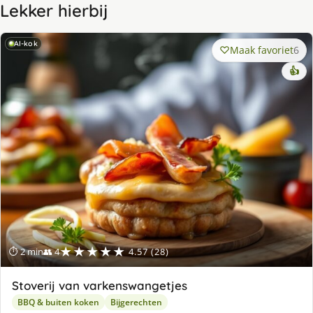
Lekker hierbij
AI-kok
Maak favoriet
6
👍
★★★★★
⏱ 2 min
👥 4
4.57 (28)
Stoverij van varkenswangetjes
BBQ & buiten koken
Bijgerechten