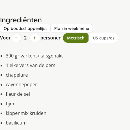
Ingrediënten
Op boodschappenlijst
Plan in weekmenu
−
+
Voor
2
personen
Metrisch
US cups/oz
300 gr varkens/kafsgehakt
1 eike vers van de pers
chapelure
cayennepeper
fleur de sel
tijm
kippenmix kruiden
basilicum