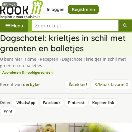
AI-kok
Inloggen
Registreren
Zoek een recept
Menu
Dagschotel: krieltjes in schil met
groenten en balletjes
U bent hier:
Home
›
Recepten
›
Dagschotel: krieltjes in schil met
groenten en balletjes
Avondeten & hoofdgerechten
Maak favoriet
0
Recept van
derbyke
👍
Lekker!
Delen:
WhatsApp
Facebook
Pinterest
Kopieer link
Print