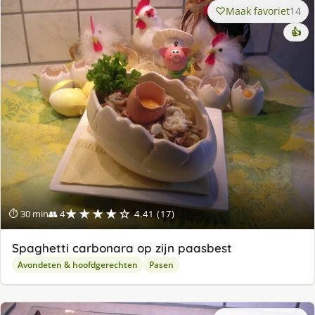
Maak favoriet
14
👍
★★★★☆
⏱ 30 min
👥 4
4.41 (17)
Spaghetti carbonara op zijn paasbest
Avondeten & hoofdgerechten
Pasen