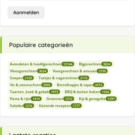
Aanmelden
Populaire categorieën
Avondeten & hoofdgerechten
Bijgerechten
12144
3824
Vleesgerechten
Voorgerechten & amuses
3024
2759
Soepen
Toetjes & nagerechten
2120
2115
Vis & zeevruchten
Borrelhapjes & tapas
2095
2015
Taarten, koek & gebak
BBQ & buiten koken
1975
1434
Pasta & rijst
Groenten
Kip & gevogelte
1419
1312
1297
Salades
Gezonde recepten
1216
1177