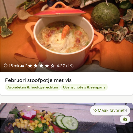
★★★★☆
⏱ 15 min
👥 2
4.37 (19)
Februari stoofpotje met vis
Avondeten & hoofdgerechten
Ovenschotels & eenpans
Maak favoriet
4
👍