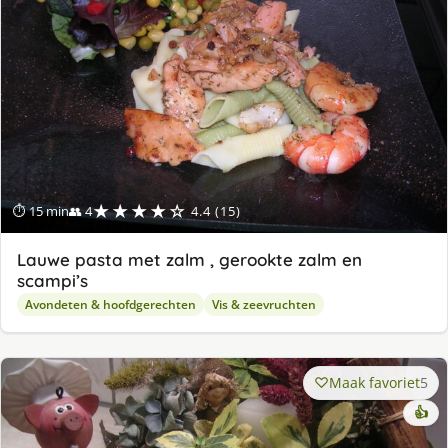
★★★★☆
⏱ 15 min
👥 4
4.4 (15)
Lauwe pasta met zalm , gerookte zalm en
scampi’s
Avondeten & hoofdgerechten
Vis & zeevruchten
Maak favoriet
5
👍