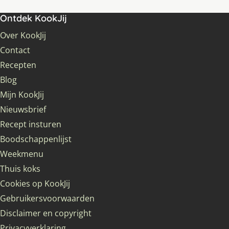
Ontdek KookJij
Over KookJij
Contact
Recepten
Blog
Mijn KookJij
Nieuwsbrief
Recept insturen
Boodschappenlijst
Weekmenu
Thuis koks
Cookies op KookJij
Gebruikersvoorwaarden
Disclaimer en copyright
Privacyverklaring