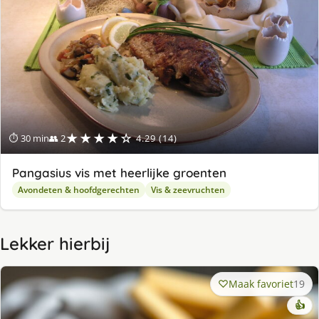
★★★★☆
⏱ 30 min
👥 2
4.29 (14)
Pangasius vis met heerlijke groenten
Avondeten & hoofdgerechten
Vis & zeevruchten
Lekker hierbij
Maak favoriet
19
👍