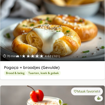
★★★★★
⏱ 70 min
👥 1
4.62 (101)
Pogaça = broodjes (Gevulde)
Brood & beleg
Taarten, koek & gebak
Maak favoriet
4
👍