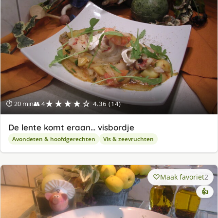
★★★★☆
⏱ 20 min
👥 4
4.36 (14)
De lente komt eraan… visbordje
Avondeten & hoofdgerechten
Vis & zeevruchten
Maak favoriet
2
👍