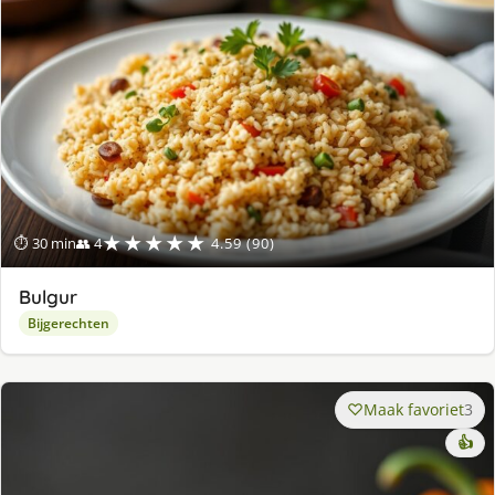
★★★★★
⏱ 30 min
👥 4
4.59 (90)
Bulgur
Bijgerechten
Maak favoriet
3
👍