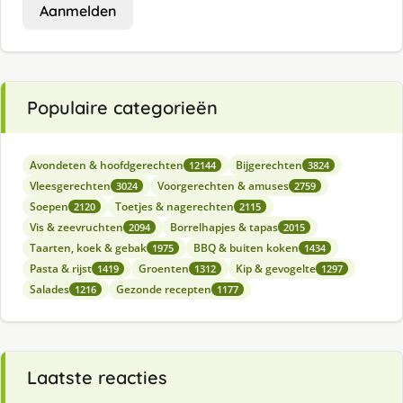
Aanmelden
Populaire categorieën
Avondeten & hoofdgerechten
Bijgerechten
12144
3824
Vleesgerechten
Voorgerechten & amuses
3024
2759
Soepen
Toetjes & nagerechten
2120
2115
Vis & zeevruchten
Borrelhapjes & tapas
2094
2015
Taarten, koek & gebak
BBQ & buiten koken
1975
1434
Pasta & rijst
Groenten
Kip & gevogelte
1419
1312
1297
Salades
Gezonde recepten
1216
1177
Laatste reacties