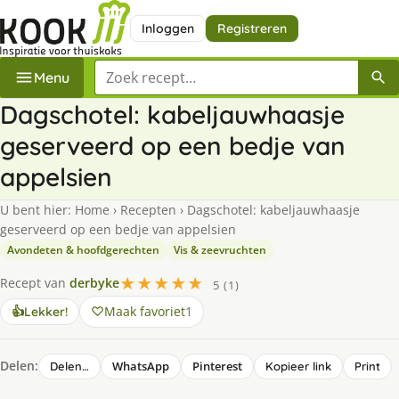
Inloggen
Registreren
Zoek een recept
Menu
Dagschotel: kabeljauwhaasje
geserveerd op een bedje van
appelsien
U bent hier:
Home
›
Recepten
›
Dagschotel: kabeljauwhaasje
geserveerd op een bedje van appelsien
Avondeten & hoofdgerechten
Vis & zeevruchten
★★★★★
Recept van
derbyke
5 (1)
Maak favoriet
1
👍
Lekker!
Delen:
WhatsApp
Pinterest
Delen…
Kopieer link
Print