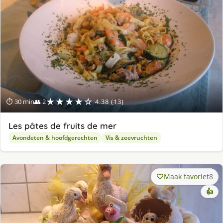
★★★★☆
⏱ 30 min
👥 2
4.38 (13)
Les pâtes de fruits de mer
Avondeten & hoofdgerechten
Vis & zeevruchten
Maak favoriet
8
👍