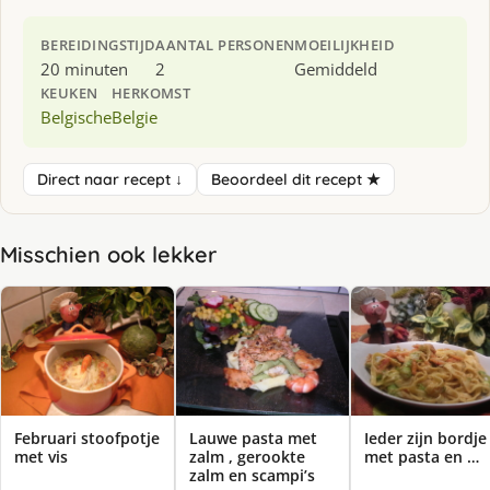
BEREIDINGSTIJD
AANTAL PERSONEN
MOEILIJKHEID
20 minuten
2
Gemiddeld
KEUKEN
HERKOMST
Belgische
Belgie
Direct naar recept ↓
Beoordeel dit recept ★
Misschien ook lekker
Februari stoofpotje
Lauwe pasta met
Ieder zijn bordje
met vis
zalm , gerookte
met pasta en …
zalm en scampi’s