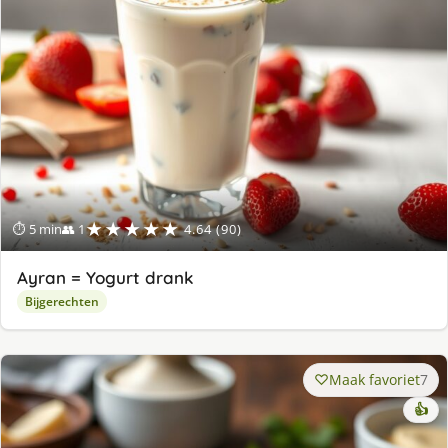
★★★★★
⏱ 5 min
👥 1
4.64 (90)
Ayran = Yogurt drank
Bijgerechten
Maak favoriet
7
👍