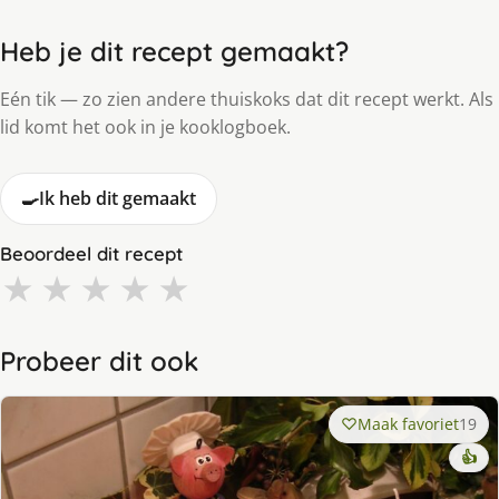
Heb je dit recept gemaakt?
Eén tik — zo zien andere thuiskoks dat dit recept werkt. Als
lid komt het ook in je kooklogboek.
🍳
Ik heb dit gemaakt
Beoordeel dit recept
★
★
★
★
★
Probeer dit ook
Maak favoriet
19
👍