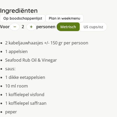
Ingrediënten
Op boodschappenlijst
Plan in weekmenu
−
+
Voor
2
personen
Metrisch
US cups/oz
2 kabeljauwhaasjes +/- 150 gr per persoon
1 appelsien
Seafood Rub Oil & Vinegar
saus:
1 dikke eetappelsien
10 ml room
1 koffielepel visfond
1 koffielepel saffraan
peper