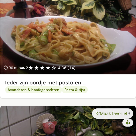
★★★★☆
⏱ 30 min
👥 2
4.36 (14)
Ieder zijn bordje met pasta en …
Avondeten & hoofdgerechten
Pasta & rijst
Maak favoriet
9
👍