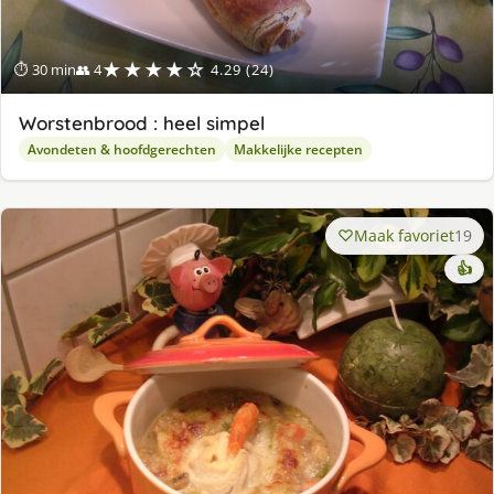
★★★★☆
⏱ 30 min
👥 4
4.29 (24)
Worstenbrood : heel simpel
Avondeten & hoofdgerechten
Makkelijke recepten
Maak favoriet
19
👍