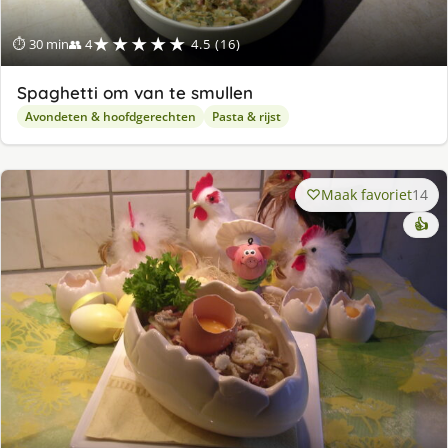
★★★★★
⏱ 30 min
👥 4
4.5 (16)
Spaghetti om van te smullen
Avondeten & hoofdgerechten
Pasta & rijst
Maak favoriet
14
👍