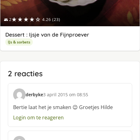
★★★★☆
👥 2
4.26 (23)
Dessert : Ijsje van de Fijnproever
IJs & sorbets
2 reacties
derbyke
3 april 2015 om 08:55
s
c
Bertie laat het je smaken 😉 Groetjes Hilde
h
Login om te reageren
r
e
e
f