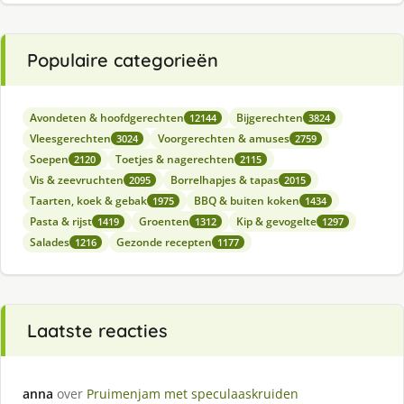
Populaire categorieën
Avondeten & hoofdgerechten
Bijgerechten
12144
3824
Vleesgerechten
Voorgerechten & amuses
3024
2759
Soepen
Toetjes & nagerechten
2120
2115
Vis & zeevruchten
Borrelhapjes & tapas
2095
2015
Taarten, koek & gebak
BBQ & buiten koken
1975
1434
Pasta & rijst
Groenten
Kip & gevogelte
1419
1312
1297
Salades
Gezonde recepten
1216
1177
Laatste reacties
anna
over
Pruimenjam met speculaaskruiden