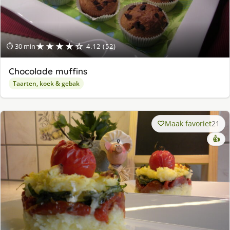
★★★★☆
⏱ 30 min
4.12 (52)
Chocolade muffins
Taarten, koek & gebak
Maak favoriet
21
👍