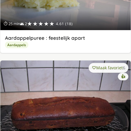
★★★★★
⏱ 25 min
👥 2
4.61 (18)
Aardappelpuree : feestelijk apart
Aardappels
Maak favoriet
6
👍