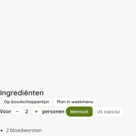
Ingrediënten
Op boodschappenlijst
Plan in weekmenu
−
+
Voor
2
personen
Metrisch
US cups/oz
2 bloedworsten