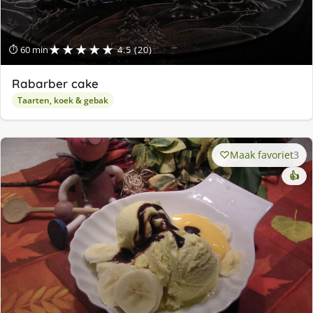
★★★★★
⏱ 60 min
4.5 (20)
Rabarber cake
Taarten, koek & gebak
Maak favoriet
3
👍