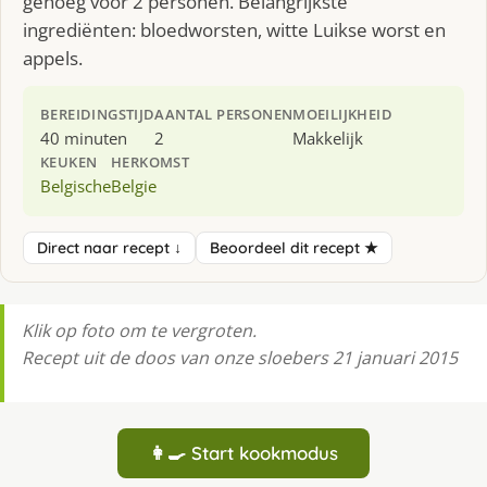
genoeg voor 2 personen. Belangrijkste
ingrediënten: bloedworsten, witte Luikse worst en
appels.
BEREIDINGSTIJD
AANTAL PERSONEN
MOEILIJKHEID
40 minuten
2
Makkelijk
KEUKEN
HERKOMST
Belgische
Belgie
Direct naar recept ↓
Beoordeel dit recept ★
Klik op foto om te vergroten.
Recept uit de doos van onze sloebers 21 januari 2015
👩‍🍳 Start kookmodus