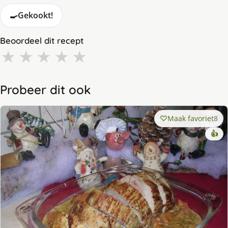
🍳
Gekookt!
Beoordeel dit recept
★
★
★
★
★
Probeer dit ook
Maak favoriet
8
👍