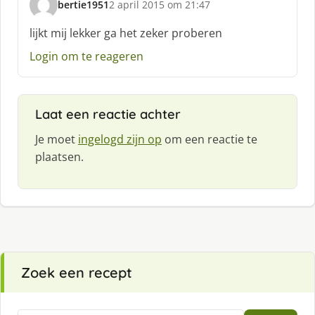
bertie1951
2 april 2015 om 21:47
:
s
c
lijkt mij lekker ga het zeker proberen
h
Login om te reageren
r
e
e
f
Laat een reactie achter
:
Je moet
ingelogd zijn op
om een reactie te
plaatsen.
Zoek een recept