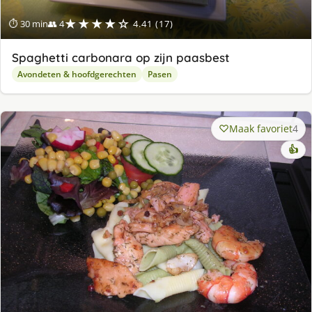
★★★★☆
⏱ 30 min
👥 4
4.41 (17)
Spaghetti carbonara op zijn paasbest
Avondeten & hoofdgerechten
Pasen
Maak favoriet
4
👍