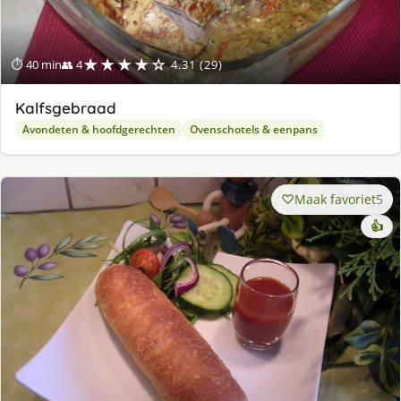
★★★★☆
⏱ 40 min
👥 4
4.31 (29)
Kalfsgebraad
Avondeten & hoofdgerechten
Ovenschotels & eenpans
Maak favoriet
5
👍