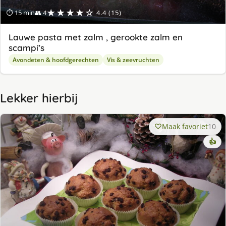
★★★★☆
⏱ 15 min
👥 4
4.4 (15)
Lauwe pasta met zalm , gerookte zalm en
scampi’s
Avondeten & hoofdgerechten
Vis & zeevruchten
Lekker hierbij
Maak favoriet
10
👍