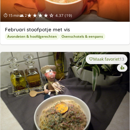
★★★★☆
⏱ 15 min
👥 2
4.37 (19)
Februari stoofpotje met vis
Avondeten & hoofdgerechten
Ovenschotels & eenpans
Maak favoriet
13
👍