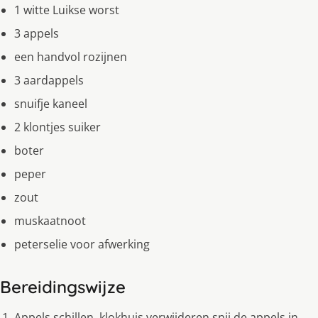
1 witte Luikse worst
3 appels
een handvol rozijnen
3 aardappels
snuifje kaneel
2 klontjes suiker
boter
peper
zout
muskaatnoot
peterselie voor afwerking
Bereidingswijze
Appels schillen, klokhuis verwijderen snij de appels in