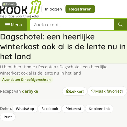
AI-kok
Inloggen
Registreren
Zoek een recept
Menu
Dagschotel: een heerlijke
winterkost ook al is de lente nu in
het land
U bent hier:
Home
›
Recepten
›
Dagschotel: een heerlijke
winterkost ook al is de lente nu in het land
Avondeten & hoofdgerechten
Maak favoriet
1
Recept van
derbyke
👍
Lekker!
Delen:
WhatsApp
Facebook
Pinterest
Kopieer link
Print