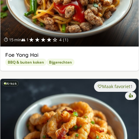
★★★★☆
⏱ 15 min
👥 1
4 (1)
Foe Yong Hai
BBQ & buiten koken
Bijgerechten
AI-kok
Maak favoriet
1
👍