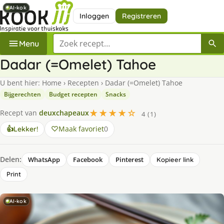
AI-kok
AI-kok
AI-kok
AI-kok
AI-kok
Inloggen
Registreren
Zoek een recept
Menu
Dadar (=Omelet) Tahoe
U bent hier:
Home
›
Recepten
›
Dadar (=Omelet) Tahoe
Bijgerechten
Budget recepten
Snacks
★★★★☆
Recept van
deuxchapeaux
4 (1)
Maak favoriet
0
👍
Lekker!
Delen:
WhatsApp
Facebook
Pinterest
Kopieer link
Print
AI-kok