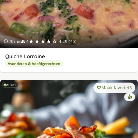
★★★★☆
⏱ 70 min
👥 4
4.29 (45)
Quiche Lorraine
Avondeten & hoofdgerechten
AI-kok
Maak favoriet
6
👍