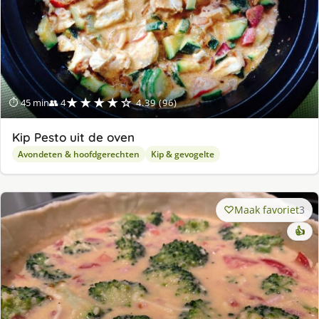
★★★★☆
⏱ 45 min
👥 4
4.39 (96)
Kip Pesto uit de oven
Avondeten & hoofdgerechten
Kip & gevogelte
Maak favoriet
3
👍