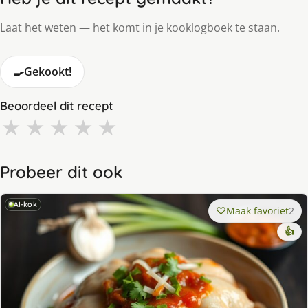
Laat het weten — het komt in je kooklogboek te staan.
🍳
Gekookt!
Beoordeel dit recept
★
★
★
★
★
Probeer dit ook
AI-kok
Maak favoriet
2
👍