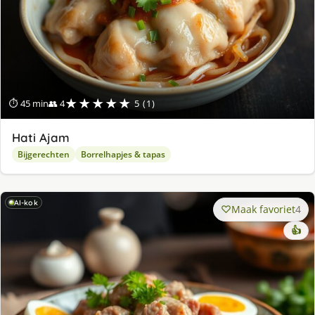
★★★★★
⏱ 45 min
👥 4
5 (1)
Hati Ajam
Bijgerechten
Borrelhapjes & tapas
AI-kok
Maak favoriet
4
👍