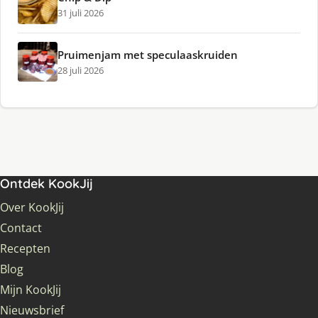
31 juli 2026
Pruimenjam met speculaaskruiden
28 juli 2026
Ontdek KookJij
Over KookJij
Contact
Recepten
Blog
Mijn KookJij
Nieuwsbrief