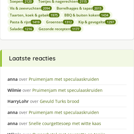
Soepen
Toetjes & nagerechten
2120
2115
Vis & zeevruchten
Borrelhapjes & tapas
2094
2015
Taarten, koek & gebak
BBQ & buiten koken
1975
1434
Pasta & rijst
Groenten
Kip & gevogelte
1419
1312
1297
Salades
Gezonde recepten
1216
1177
Laatste reacties
anna
over
Pruimenjam met speculaaskruiden
Wilmie
over
Pruimenjam met speculaaskruiden
HarryLohr
over
Gevuld Turks brood
anna
over
Pruimenjam met speculaaskruiden
anna
over
Snelle courgettesoep met witte kaas