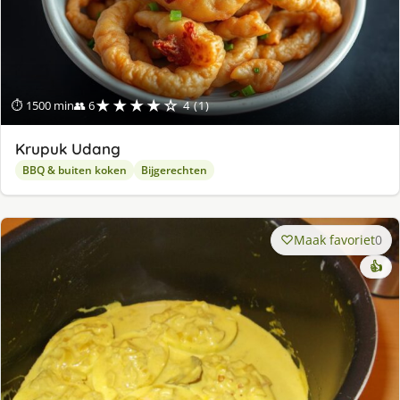
★★★★☆
⏱ 1500 min
👥 6
4 (1)
Krupuk Udang
BBQ & buiten koken
Bijgerechten
Maak favoriet
0
👍