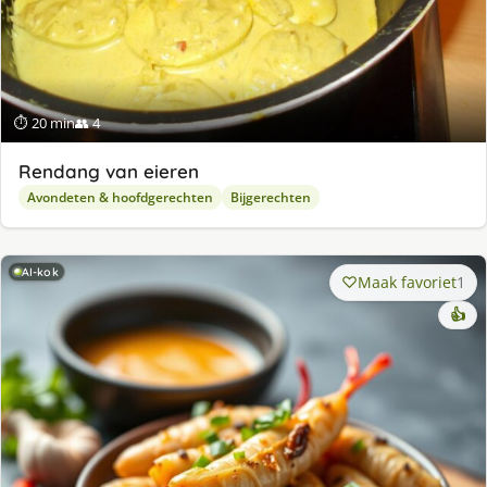
⏱ 20 min
👥 4
Rendang van eieren
Avondeten & hoofdgerechten
Bijgerechten
AI-kok
Maak favoriet
1
👍