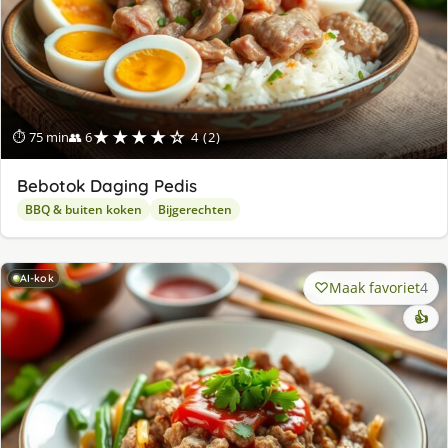
★★★★☆
⏱ 75 min
👥 6
4 (2)
Bebotok Daging Pedis
BBQ & buiten koken
Bijgerechten
AI-kok
Maak favoriet
4
👍