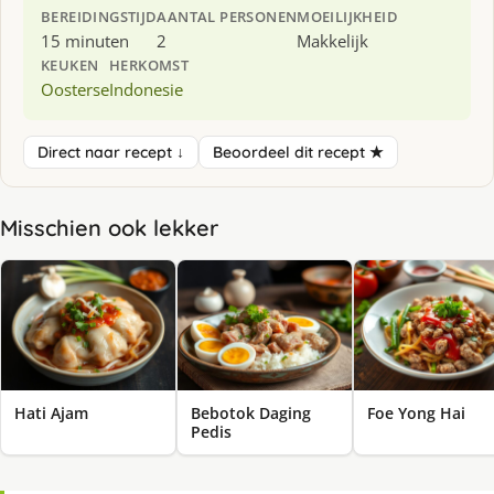
BEREIDINGSTIJD
AANTAL PERSONEN
MOEILIJKHEID
15 minuten
2
Makkelijk
KEUKEN
HERKOMST
Oosterse
Indonesie
Direct naar recept ↓
Beoordeel dit recept ★
Misschien ook lekker
Hati Ajam
Bebotok Daging
Foe Yong Hai
Pedis