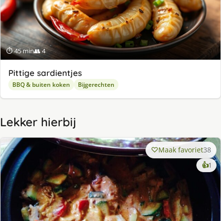
⏱ 45 min
👥 4
Pittige sardientjes
BBQ & buiten koken
Bijgerechten
Lekker hierbij
Maak favoriet
38
ke
👍
1
lek
ge