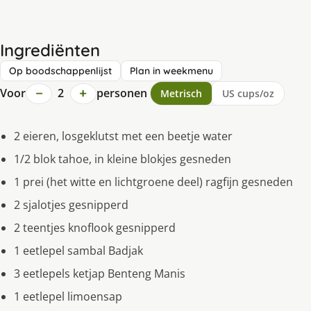
Ingrediënten
Op boodschappenlijst
Plan in weekmenu
−
+
Voor
2
personen
Metrisch
US cups/oz
2 eieren, losgeklutst met een beetje water
1/2 blok tahoe, in kleine blokjes gesneden
1 prei (het witte en lichtgroene deel) ragfijn gesneden
2 sjalotjes gesnipperd
2 teentjes knoflook gesnipperd
1 eetlepel sambal Badjak
3 eetlepels ketjap Benteng Manis
1 eetlepel limoensap