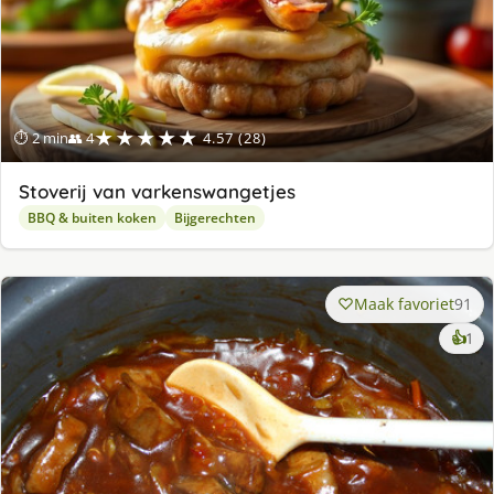
★★★★★
⏱ 2 min
👥 4
4.57 (28)
Stoverij van varkenswangetjes
BBQ & buiten koken
Bijgerechten
Maak favoriet
91
ke
👍
1
lek
ge