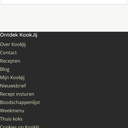
Ontdek KookJij
Over KookJij
Contact
Recepten
Blog
Mijn KookJij
Nieuwsbrief
Recept insturen
Boodschappenlijst
Weekmenu
Thuis koks
Cookies op KookJij