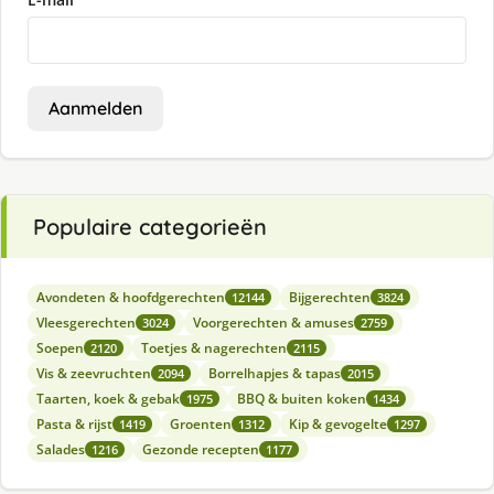
Aanmelden
Populaire categorieën
Avondeten & hoofdgerechten
Bijgerechten
12144
3824
Vleesgerechten
Voorgerechten & amuses
3024
2759
Soepen
Toetjes & nagerechten
2120
2115
Vis & zeevruchten
Borrelhapjes & tapas
2094
2015
Taarten, koek & gebak
BBQ & buiten koken
1975
1434
Pasta & rijst
Groenten
Kip & gevogelte
1419
1312
1297
Salades
Gezonde recepten
1216
1177