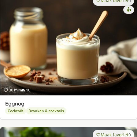
Maak favoriet
0
👍
⏱ 30 min
👥 10
Eggnog
Cocktails
Dranken & cocktails
Maak favoriet
0