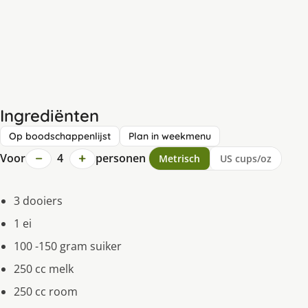
Ingrediënten
Op boodschappenlijst
Plan in weekmenu
−
+
Voor
4
personen
Metrisch
US cups/oz
3 dooiers
1 ei
100 -150 gram suiker
250 cc melk
250 cc room