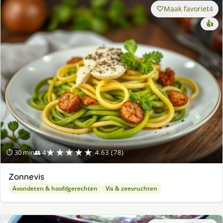
Maak favoriet
4
👍
★★★★★
⏱ 30 min
👥 4
4.63 (78)
Zonnevis
Avondeten & hoofdgerechten
Vis & zeevruchten