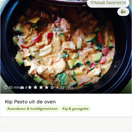
Maak favoriet
38
ke
👍
1
lek
ge
★★★★☆
⏱ 45 min
👥 4
4.39 (96)
Kip Pesto uit de oven
Avondeten & hoofdgerechten
Kip & gevogelte