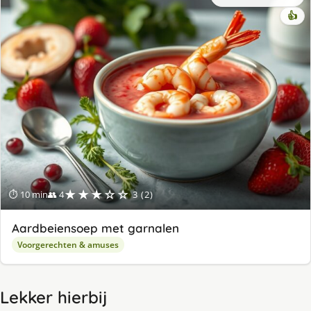
👍
★★★☆☆
⏱ 10 min
👥 4
3 (2)
Aardbeiensoep met garnalen
Voorgerechten & amuses
Lekker hierbij