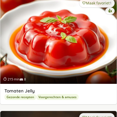
Maak favoriet
1
👍
⏱ 215 min
👥 8
Tomaten Jelly
Gezonde recepten
Voorgerechten & amuses