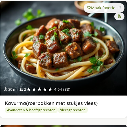
Maak favoriet
12
👍
★★★★★
⏱ 30 min
👥 2
4.64 (83)
Kavurma(roerbakken met stukjes vlees)
Avondeten & hoofdgerechten
Vleesgerechten