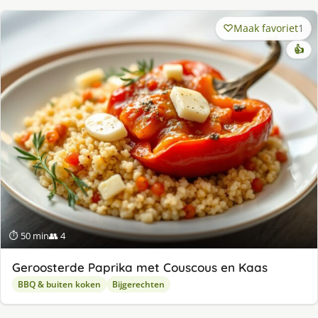
Maak favoriet
1
👍
⏱ 50 min
👥 4
Geroosterde Paprika met Couscous en Kaas
BBQ & buiten koken
Bijgerechten