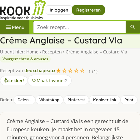
Inloggen
Registreren
Zoek een recept
Menu
Crême Anglaise – Custard Vla
U bent hier:
Home
›
Recepten
›
Crême Anglaise – Custard Vla
Voorgerechten & amuses
★☆☆☆☆
Recept van
deuxchapeaux
1 (1)
Maak favoriet
2
👍
Lekker!
Delen:
WhatsApp
Pinterest
Delen…
Kopieer link
Print
Crême Anglaise – Custard Vla is een gerecht uit de
Europese keuken. Je maakt het in ongeveer 45
minuten, genoeg voor 4 personen. Belangrijkste