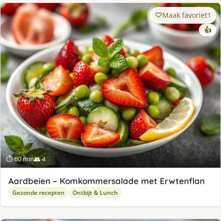
Maak favoriet
1
👍
⏱ 60 min
👥 4
Aardbeien – Komkommersalade met Erwtenflan
Gezonde recepten
Ontbijt & Lunch