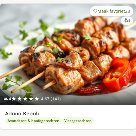
Maak favoriet
28
ke
👍
1
lek
ge
★★★★★
👥 4
4.67 (141)
Adana Kebab
Avondeten & hoofdgerechten
Vleesgerechten