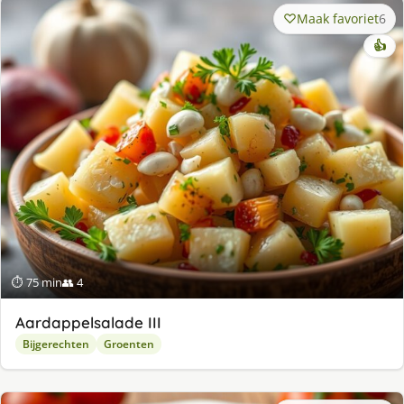
Maak favoriet
6
👍
⏱ 75 min
👥 4
Aardappelsalade III
Bijgerechten
Groenten