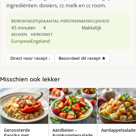
ingrediënten: dooiers, cc melk en cc room.
BEREIDINGSTIJD
AANTAL PERSONEN
MOEILIJKHEID
45 minuten
4
Makkelijk
KEUKEN
HERKOMST
Europese
Engeland
Direct naar recept ↓
Beoordeel dit recept ★
Misschien ook lekker
Geroosterde
Aardbeien –
Aardappelsalade 
Paprika met
Komkommersalade