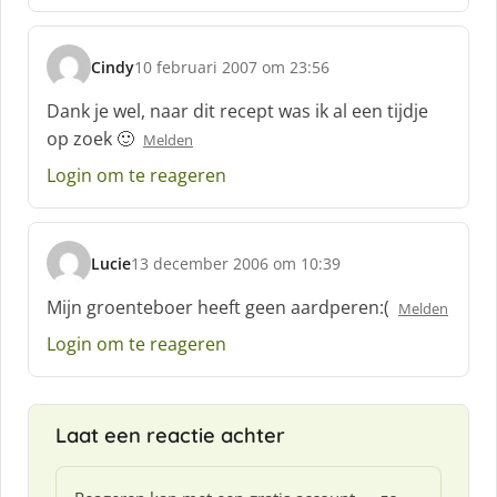
f
:
Cindy
10 februari 2007 om 23:56
s
c
Dank je wel, naar dit recept was ik al een tijdje
h
op zoek 🙂
Melden
r
e
Login om te reageren
e
f
:
Lucie
13 december 2006 om 10:39
s
c
Mijn groenteboer heeft geen aardperen:(
Melden
h
Login om te reageren
r
e
e
f
Laat een reactie achter
: