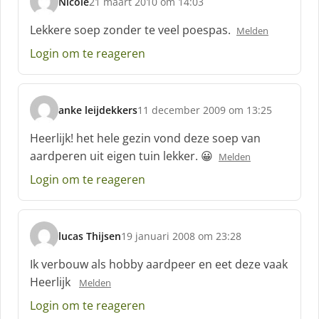
Nicole
21 maart 2010 om 14:03
s
c
Lekkere soep zonder te veel poespas.
Melden
h
Login om te reageren
r
e
e
f
anke leijdekkers
11 december 2009 om 13:25
:
s
c
Heerlijk! het hele gezin vond deze soep van
h
aardperen uit eigen tuin lekker. 😀
Melden
r
e
Login om te reageren
e
f
:
lucas Thijsen
19 januari 2008 om 23:28
s
c
Ik verbouw als hobby aardpeer en eet deze vaak
h
Heerlijk
Melden
r
e
Login om te reageren
e