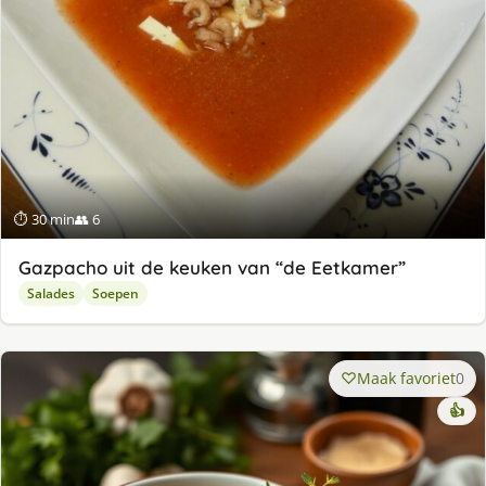
⏱ 30 min
👥 6
Gazpacho uit de keuken van “de Eetkamer”
Salades
Soepen
Maak favoriet
0
👍