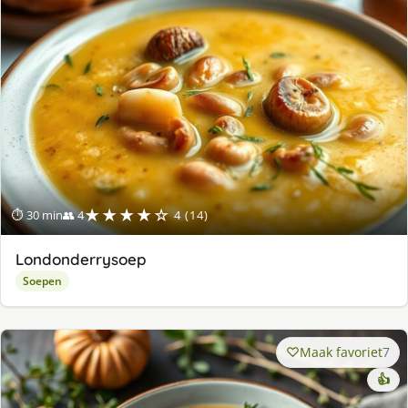
★★★★☆
⏱ 30 min
👥 4
4 (14)
Londonderrysoep
Soepen
Maak favoriet
7
👍