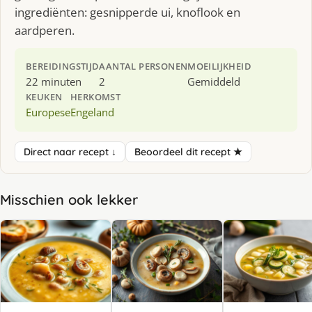
ingrediënten: gesnipperde ui, knoflook en
aardperen.
BEREIDINGSTIJD
AANTAL PERSONEN
MOEILIJKHEID
22 minuten
2
Gemiddeld
KEUKEN
HERKOMST
Europese
Engeland
Direct naar recept ↓
Beoordeel dit recept ★
Misschien ook lekker