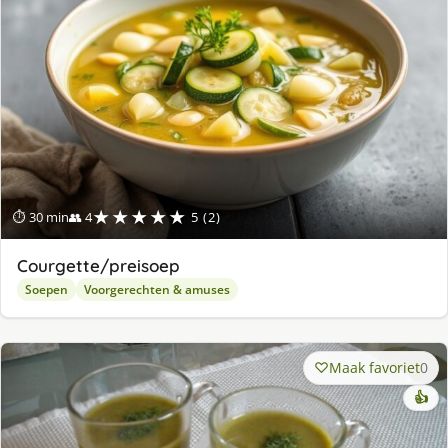
★★★★★
⏱ 30 min
👥 4
5 (2)
Courgette/preisoep
Soepen
Voorgerechten & amuses
Maak favoriet
0
👍