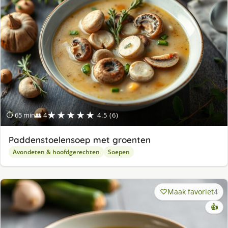
★★★★★
⏱ 65 min
👥 4
4.5 (6)
Paddenstoelensoep met groenten
Avondeten & hoofdgerechten
Soepen
Maak favoriet
4
👍