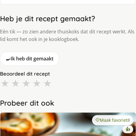
Heb je dit recept gemaakt?
Eén tik — zo zien andere thuiskoks dat dit recept werkt. Als
lid komt het ook in je kooklogboek.
🍳
Ik heb dit gemaakt
Beoordeel dit recept
★
★
★
★
★
Probeer dit ook
Maak favoriet
8
👍