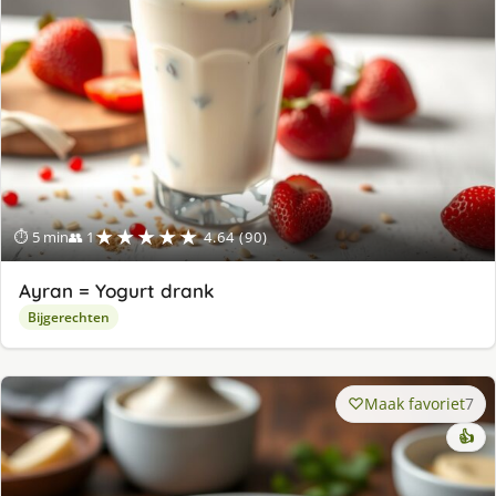
★★★★★
⏱ 5 min
👥 1
4.64 (90)
Ayran = Yogurt drank
Bijgerechten
Maak favoriet
7
👍