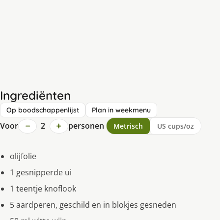
Ingrediënten
Op boodschappenlijst
Plan in weekmenu
−
+
Voor
2
personen
Metrisch
US cups/oz
olijfolie
1 gesnipperde ui
1 teentje knoflook
5 aardperen, geschild en in blokjes gesneden