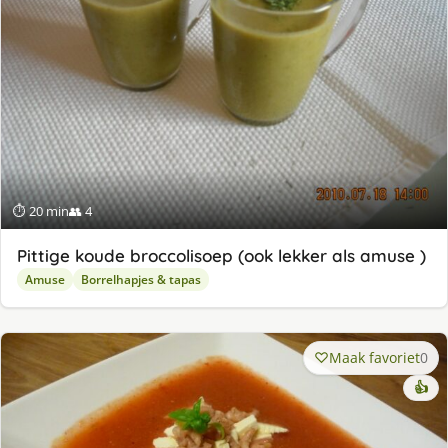
⏱ 20 min
👥 4
Pittige koude broccolisoep (ook lekker als amuse )
Amuse
Borrelhapjes & tapas
Maak favoriet
0
👍