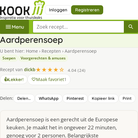
Inloggen
Registreren
Zoek een recept
Menu
Aardperensoep
U bent hier:
Home
›
Recepten
›
Aardperensoep
Soepen
Voorgerechten & amuses
★★★★☆
Recept van
dickb
4.04 (24)
Maak favoriet
1
👍
Lekker!
Delen:
WhatsApp
Pinterest
Delen…
Kopieer link
Print
Aardperensoep is een gerecht uit de Europese
keuken. Je maakt het in ongeveer 22 minuten,
genoeg voor 2 personen. Belangrijkste