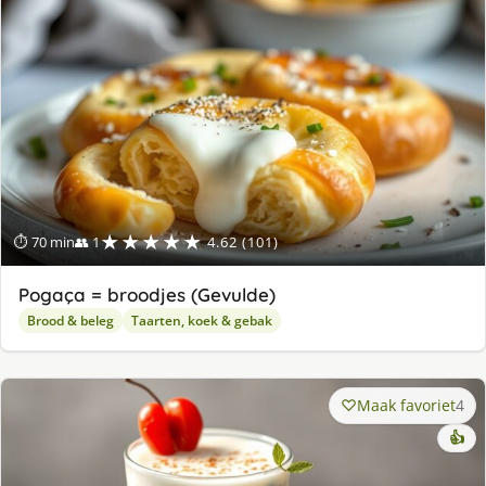
★★★★★
⏱ 70 min
👥 1
4.62 (101)
Pogaça = broodjes (Gevulde)
Brood & beleg
Taarten, koek & gebak
Maak favoriet
4
👍