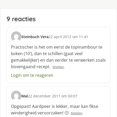
9 reacties
Steinbuch Vera
22 april 2012 om 11:41
s
c
Practischer is het om eerst de topinambour te
h
koken (10′), dan te schillen (gaat veel
r
gemakkelijker) en dan verder te verwerken zoals
e
bovengaand recept.
e
Melden
f
Login om te reageren
:
Mal
22 december 2011 om 00:07
s
c
Opgepast! Aardpeer is lekker, maar kan fikse
h
winderigheid veroorzaken! 🙂
Melden
r