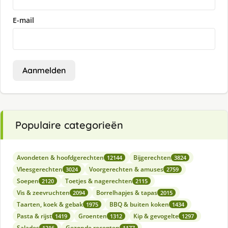
E-mail
Aanmelden
Populaire categorieën
Avondeten & hoofdgerechten
Bijgerechten
12144
3824
Vleesgerechten
Voorgerechten & amuses
3024
2759
Soepen
Toetjes & nagerechten
2120
2115
Vis & zeevruchten
Borrelhapjes & tapas
2094
2015
Taarten, koek & gebak
BBQ & buiten koken
1975
1434
Pasta & rijst
Groenten
Kip & gevogelte
1419
1312
1297
Salades
Gezonde recepten
1216
1177