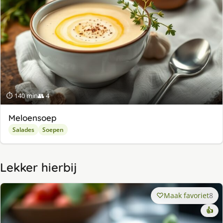
⏱ 140 min
👥 4
Meloensoep
Salades
Soepen
Lekker hierbij
Maak favoriet
8
👍