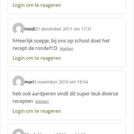
e
Login om te reageren
e
f
:
Heidi
21 december 2011 om 17:31
s
c
hHeerlijk soepje, bij ons op school doet het
h
recept de ronde!!!:D
Melden
r
e
Login om te reageren
e
f
:
mari
3 november 2010 om 19:54
s
c
heb ook aardperen vindt dit super leuk diverse
h
recepten
Melden
r
e
Login om te reageren
e
f
: