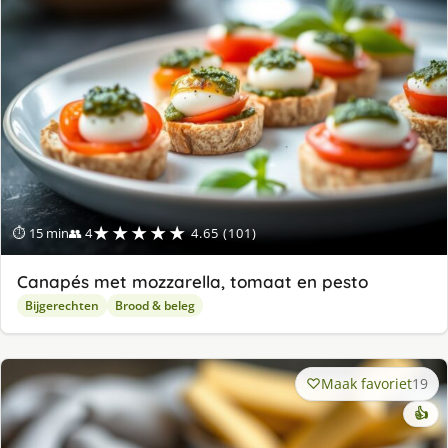
★★★★★
⏱ 15 min
👥 4
4.65 (101)
Canapés met mozzarella, tomaat en pesto
Bijgerechten
Brood & beleg
Maak favoriet
19
👍