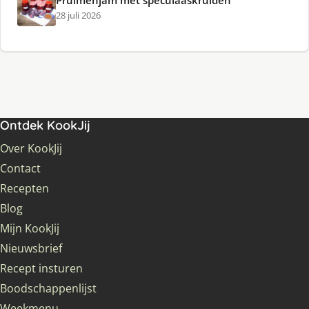
Pruimenjam met speculaaskruiden
28 juli 2026
Ontdek KookJij
Over KookJij
Contact
Recepten
Blog
Mijn KookJij
Nieuwsbrief
Recept insturen
Boodschappenlijst
Weekmenu