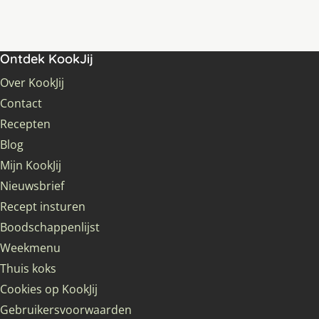
Ontdek KookJij
Over KookJij
Contact
Recepten
Blog
Mijn KookJij
Nieuwsbrief
Recept insturen
Boodschappenlijst
Weekmenu
Thuis koks
Cookies op KookJij
Gebruikersvoorwaarden