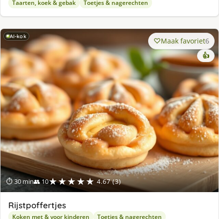
Taarten, koek & gebak
Toetjes & nagerechten
AI-kok
Maak favoriet
6
👍
★★★★★
⏱ 30 min
👥 10
4.67 (3)
Rijstpoffertjes
Koken met & voor kinderen
Toetjes & nagerechten