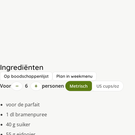
Ingrediënten
Op boodschappenlijst
Plan in weekmenu
−
+
Voor
6
personen
Metrisch
US cups/oz
voor de parfait
1 dl bramenpuree
40 g suiker
55 g eidooier