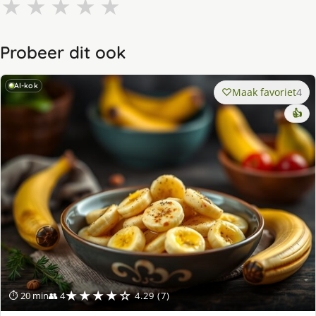
★
★
★
★
★
Probeer dit ook
AI-kok
Maak favoriet
4
👍
★★★★☆
⏱ 20 min
👥 4
4.29 (7)