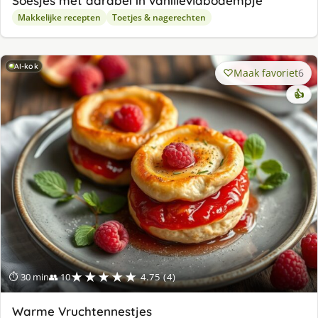
Soesjes met aardbei in vanillevlabodempje
Makkelijke recepten
Toetjes & nagerechten
AI-kok
Maak favoriet
6
👍
★★★★★
⏱ 30 min
👥 10
4.75 (4)
Warme Vruchtennestjes