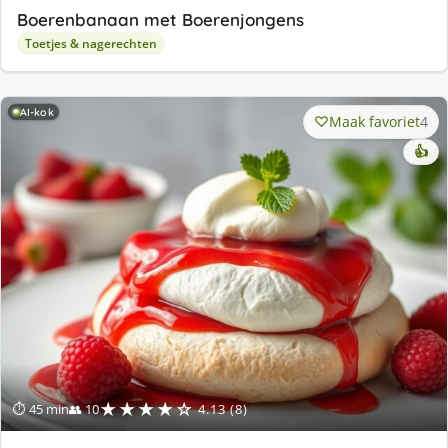
Boerenbanaan met Boerenjongens
Toetjes & nagerechten
AI-kok
Maak favoriet
4
👍
★★★★☆
⏱ 45 min
👥 10
4.13 (8)