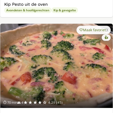
Kip Pesto uit de oven
Avondeten & hoofdgerechten
Kip & gevogelte
Maak favoriet
3
👍
★★★★☆
⏱ 70 min
👥 4
4.29 (45)