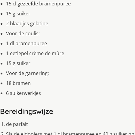
15 cl gezeefde bramenpuree
15 g suiker
2 blaadjes gelatine
Voor de coulis:
1 dl bramenpuree
1 eetlepel crème de mûre
15 g suiker
Voor de garnering:
18 bramen
6 suikerwerkjes
Bereidingswijze
de parfait
Sla de eidooiers met 1 dl bramenpuree en 40 g suiker op