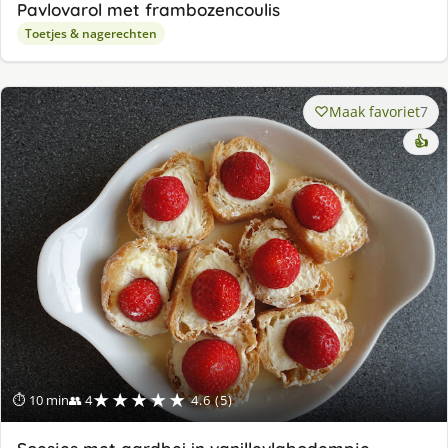
Pavlovarol met frambozencoulis
Toetjes & nagerechten
Maak favoriet
7
👍
★★★★★
⏱ 10 min
👥 4
4.6 (5)