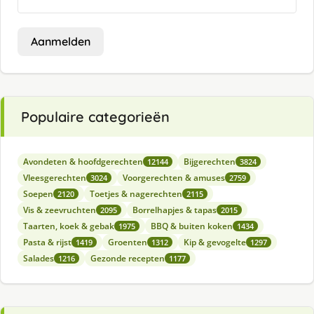
Aanmelden
Populaire categorieën
Avondeten & hoofdgerechten
Bijgerechten
12144
3824
Vleesgerechten
Voorgerechten & amuses
3024
2759
Soepen
Toetjes & nagerechten
2120
2115
Vis & zeevruchten
Borrelhapjes & tapas
2095
2015
Taarten, koek & gebak
BBQ & buiten koken
1975
1434
Pasta & rijst
Groenten
Kip & gevogelte
1419
1312
1297
Salades
Gezonde recepten
1216
1177