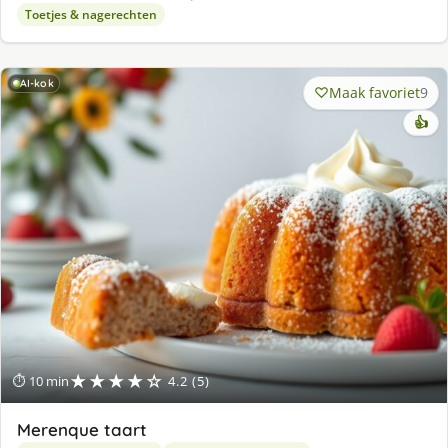
Toetjes & nagerechten
AI-kok
Maak favoriet
9
👍
★★★★☆
⏱ 10 min
4.2 (5)
Merenque taart