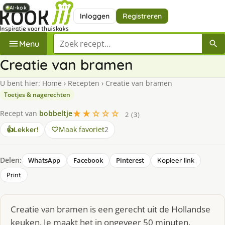
AI-kok
AI-kok
AI-kok
AI-kok
AI-kok
Inloggen
Registreren
Zoek een recept
Menu
Creatie van bramen
U bent hier:
Home
›
Recepten
›
Creatie van bramen
Toetjes & nagerechten
★★☆☆☆
Recept van
bobbeltje
2 (3)
Maak favoriet
2
👍
Lekker!
Delen:
WhatsApp
Facebook
Pinterest
Kopieer link
Print
Creatie van bramen is een gerecht uit de Hollandse
keuken. Je maakt het in ongeveer 50 minuten,