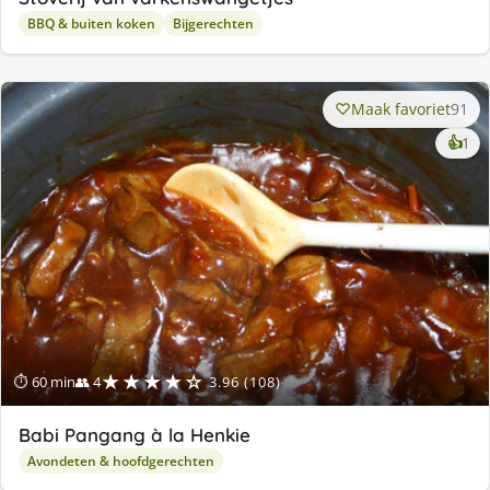
BBQ & buiten koken
Bijgerechten
Maak favoriet
91
ke
👍
1
lek
ge
★★★★☆
⏱ 60 min
👥 4
3.96 (108)
Babi Pangang à la Henkie
Avondeten & hoofdgerechten