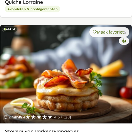
Quiche Lorraine
Avondeten & hoofdgerechten
AI-kok
Maak favoriet
6
👍
★★★★★
⏱ 2 min
👥 4
4.57 (28)
Stoverij van varkenswangetjes