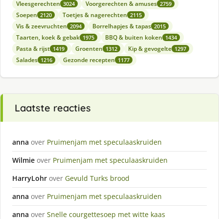
Vleesgerechten
Voorgerechten & amuses
3024
2759
Soepen
Toetjes & nagerechten
2120
2115
Vis & zeevruchten
Borrelhapjes & tapas
2094
2015
Taarten, koek & gebak
BBQ & buiten koken
1975
1434
Pasta & rijst
Groenten
Kip & gevogelte
1419
1312
1297
Salades
Gezonde recepten
1216
1177
Laatste reacties
anna
over
Pruimenjam met speculaaskruiden
Wilmie
over
Pruimenjam met speculaaskruiden
HarryLohr
over
Gevuld Turks brood
anna
over
Pruimenjam met speculaaskruiden
anna
over
Snelle courgettesoep met witte kaas