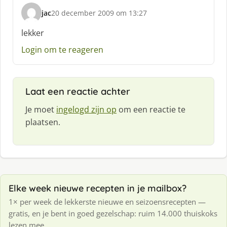
jac
20 december 2009 om 13:27
s
c
lekker
h
Login om te reageren
r
e
e
f
Laat een reactie achter
:
Je moet
ingelogd zijn op
om een reactie te
plaatsen.
Elke week nieuwe recepten in je mailbox?
1× per week de lekkerste nieuwe en seizoensrecepten —
gratis, en je bent in goed gezelschap: ruim 14.000 thuiskoks
lezen mee.