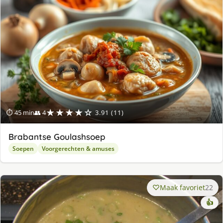
★★★★☆
⏱ 45 min
👥 4
3.91 (11)
Brabantse Goulashsoep
Soepen
Voorgerechten & amuses
Maak favoriet
22
👍