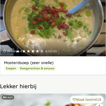
★★★★☆
⏱ 20 min
👥 4
4.33 (6)
Mosterdsoep (zeer snelle)
Soepen
Voorgerechten & amuses
Lekker hierbij
AI-kok
Maak favoriet
28