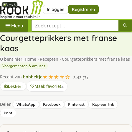
AI-kok
AI-kok
AI-kok
AI-kok
AI-kok
AI-kok
Inloggen
Registreren
Zoek een recept
Menu
Courgetteprikkers met franse
kaas
U bent hier:
Home
›
Recepten
›
Courgetteprikkers met franse kaas
Voorgerechten & amuses
★★★☆☆
Recept van
bobbeltje
3.43 (7)
Maak favoriet
2
👍
Lekker!
Delen:
WhatsApp
Facebook
Pinterest
Kopieer link
Print