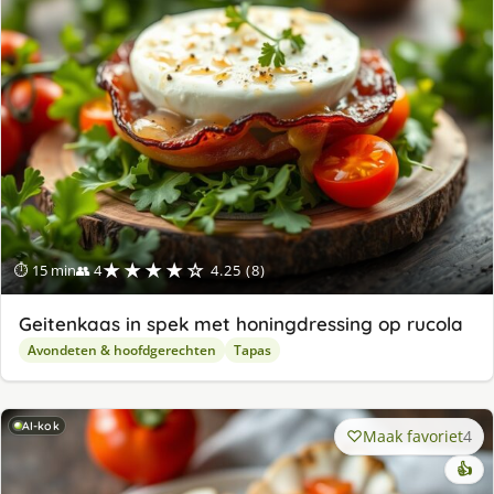
★★★★☆
⏱ 15 min
👥 4
4.25 (8)
Geitenkaas in spek met honingdressing op rucola
Avondeten & hoofdgerechten
Tapas
AI-kok
Maak favoriet
4
👍