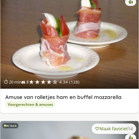
👍
★★★★☆
⏱ 20 min
👥 8
4.34 (128)
Amuse van rolletjes ham en buffel mozzarella
Voorgerechten & amuses
AI-kok
Maak favoriet
14
👍