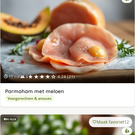
★★★★☆
⏱ 15 min
👥 4
4.24 (21)
Parmaham met meloen
Voorgerechten & amuses
AI-kok
Maak favoriet
12
👍