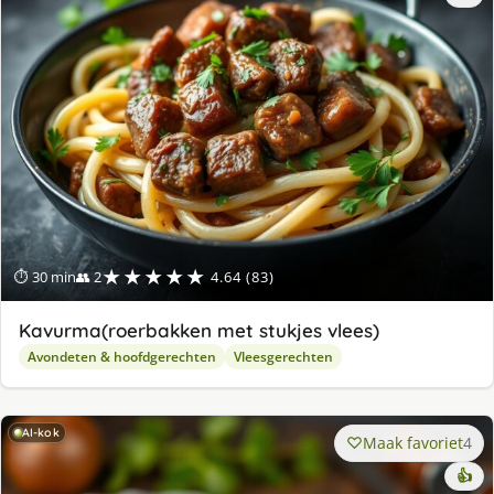
★★★★★
⏱ 30 min
👥 2
4.64 (83)
Kavurma(roerbakken met stukjes vlees)
Avondeten & hoofdgerechten
Vleesgerechten
AI-kok
Maak favoriet
4
👍