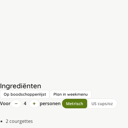
Ingrediënten
Op boodschappenlijst
Plan in weekmenu
−
+
Voor
4
personen
Metrisch
US cups/oz
2 courgettes