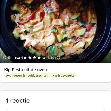
ge
★★★★☆
⏱ 45 min
👥 4
4.39 (96)
Kip Pesto uit de oven
Avondeten & hoofdgerechten
Kip & gevogelte
1 reactie