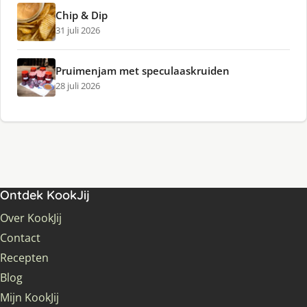
Chip & Dip
31 juli 2026
Pruimenjam met speculaaskruiden
28 juli 2026
Ontdek KookJij
Over KookJij
Contact
Recepten
Blog
Mijn KookJij