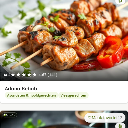
👍
★★★★★
👥 4
4.67 (141)
Adana Kebab
Avondeten & hoofdgerechten
Vleesgerechten
AI-kok
Maak favoriet
12
👍