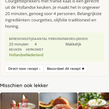
Courgetteprikkers met franse kaas is een gerecht
uit de Hollandse keuken. Je maakt het in ongeveer
20 minuten, genoeg voor 4 personen. Belangrijkste
ingrediënten: courgettes, olijfolie traditioneel en
honing.
BEREIDINGSTIJD
AANTAL PERSONEN
MOEILIJKHEID
20 minuten
4
Makkelijk
KEUKEN
HERKOMST
Hollandse
Nederland
Direct naar recept ↓
Beoordeel dit recept ★
Misschien ook lekker