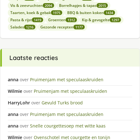
Vis & zeevruchten
Borrelhapjes & tapas
2094
2015
Taarten, koek & gebak
BBQ & buiten koken
1975
1434
Pasta & rijst
Groenten
Kip & gevogelte
1419
1312
1297
Salades
Gezonde recepten
1216
1177
Laatste reacties
anna
over
Pruimenjam met speculaaskruiden
Wilmie
over
Pruimenjam met speculaaskruiden
HarryLohr
over
Gevuld Turks brood
anna
over
Pruimenjam met speculaaskruiden
anna
over
Snelle courgettesoep met witte kaas
Wilmie
over
Ovenschotel met courgette en tonijn