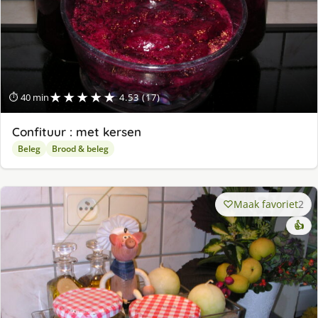
★★★★★
⏱ 40 min
4.53 (17)
Confituur : met kersen
Beleg
Brood & beleg
Maak favoriet
2
👍