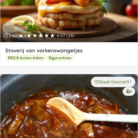
★★★★★
⏱ 2 min
👥 4
4.57 (28)
Stoverij van varkenswangetjes
BBQ & buiten koken
Bijgerechten
Maak favoriet
91
ke
👍
1
lek
ge