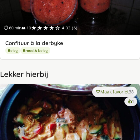
★★★★☆
⏱ 60 min
👥 10
4.33 (6)
Confituur à la derbyke
Beleg
Brood & beleg
Lekker hierbij
Maak favoriet
38
ke
👍
1
lek
ge