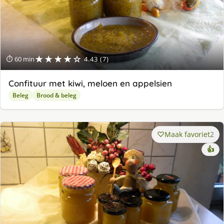
★★★★☆
⏱ 60 min
4.43 (7)
Confituur met kiwi, meloen en appelsien
Beleg
Brood & beleg
Maak favoriet
2
👍