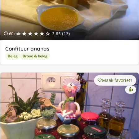
★★★★☆
⏱ 60 min
3.85 (13)
Confituur ananas
Beleg
Brood & beleg
Maak favoriet
1
👍