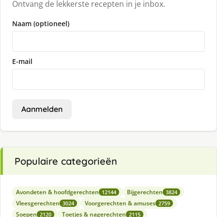
Ontvang de lekkerste recepten in je inbox.
Naam (optioneel)
E-mail
Aanmelden
Populaire categorieën
Avondeten & hoofdgerechten
Bijgerechten
12144
3824
Vleesgerechten
Voorgerechten & amuses
3024
2759
Soepen
Toetjes & nagerechten
2120
2115