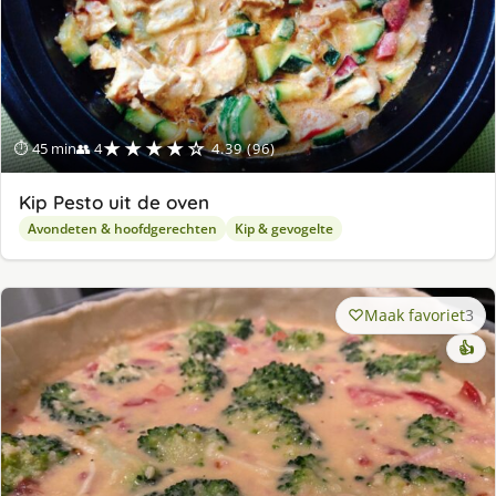
★★★★☆
⏱ 45 min
👥 4
4.39 (96)
Kip Pesto uit de oven
Avondeten & hoofdgerechten
Kip & gevogelte
Maak favoriet
3
👍