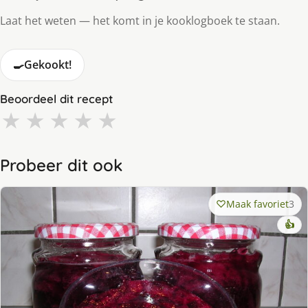
Laat het weten — het komt in je kooklogboek te staan.
🍳
Gekookt!
Beoordeel dit recept
★
★
★
★
★
Probeer dit ook
Maak favoriet
3
👍