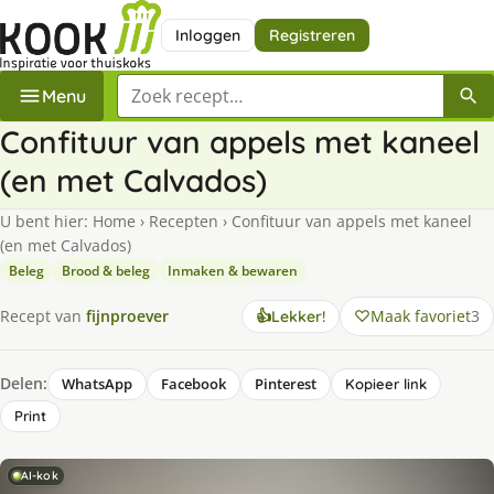
Inloggen
Registreren
Zoek een recept
Menu
Confituur van appels met kaneel
(en met Calvados)
U bent hier:
Home
›
Recepten
›
Confituur van appels met kaneel
(en met Calvados)
Beleg
Brood & beleg
Inmaken & bewaren
Maak favoriet
3
Recept van
fijnproever
👍
Lekker!
Delen:
WhatsApp
Facebook
Pinterest
Kopieer link
Print
AI-kok