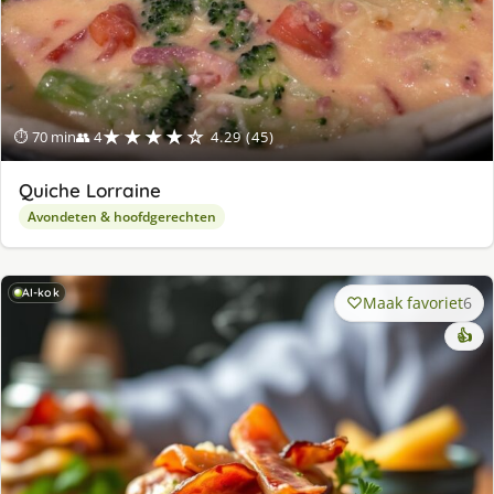
★★★★☆
⏱ 70 min
👥 4
4.29 (45)
Quiche Lorraine
Avondeten & hoofdgerechten
AI-kok
Maak favoriet
6
👍