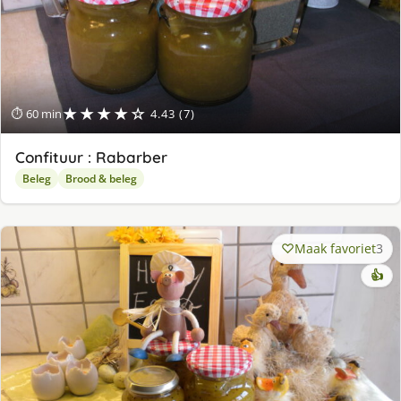
★★★★☆
⏱ 60 min
4.43 (7)
Confituur : Rabarber
Beleg
Brood & beleg
Maak favoriet
3
👍