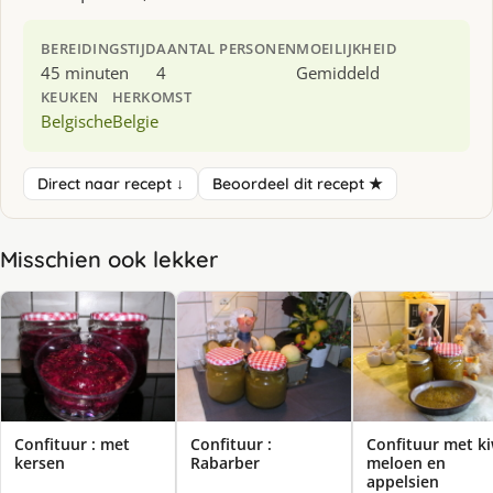
BEREIDINGSTIJD
AANTAL PERSONEN
MOEILIJKHEID
45 minuten
4
Gemiddeld
KEUKEN
HERKOMST
Belgische
Belgie
Direct naar recept ↓
Beoordeel dit recept ★
Misschien ook lekker
Confituur : met
Confituur :
Confituur met ki
kersen
Rabarber
meloen en
appelsien