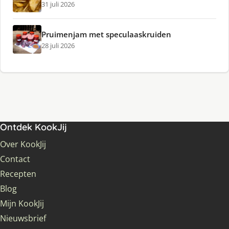
31 juli 2026
Pruimenjam met speculaaskruiden
28 juli 2026
Ontdek KookJij
Over KookJij
Contact
Recepten
Blog
Mijn KookJij
Nieuwsbrief