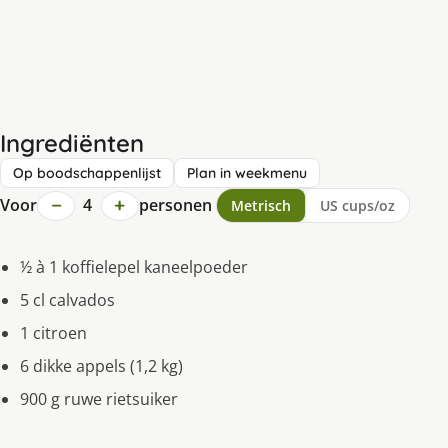
Ingrediënten
Op boodschappenlijst
Plan in weekmenu
−
+
Voor
4
personen
Metrisch
US cups/oz
½ à 1 koffielepel kaneelpoeder
5 cl calvados
1 citroen
6 dikke appels (1,2 kg)
900 g ruwe rietsuiker