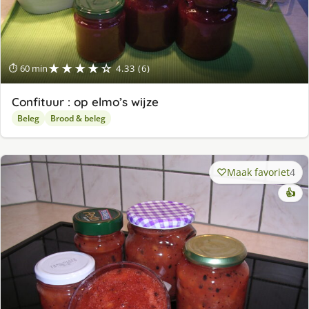
★★★★☆
⏱ 60 min
4.33 (6)
Confituur : op elmo’s wijze
Beleg
Brood & beleg
Maak favoriet
4
👍