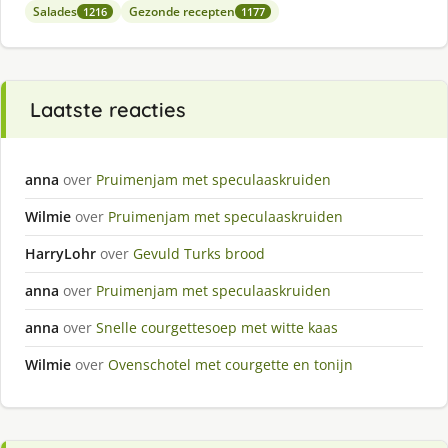
Salades
Gezonde recepten
1216
1177
Laatste reacties
anna
over
Pruimenjam met speculaaskruiden
Wilmie
over
Pruimenjam met speculaaskruiden
HarryLohr
over
Gevuld Turks brood
anna
over
Pruimenjam met speculaaskruiden
anna
over
Snelle courgettesoep met witte kaas
Wilmie
over
Ovenschotel met courgette en tonijn