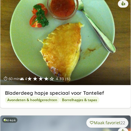
👍
★★★★☆
⏱ 60 min
👥 4
4.33 (6)
Bladerdeeg hapje speciaal voor Tantelief
Avondeten & hoofdgerechten
Borrelhapjes & tapas
AI-kok
Maak favoriet
22