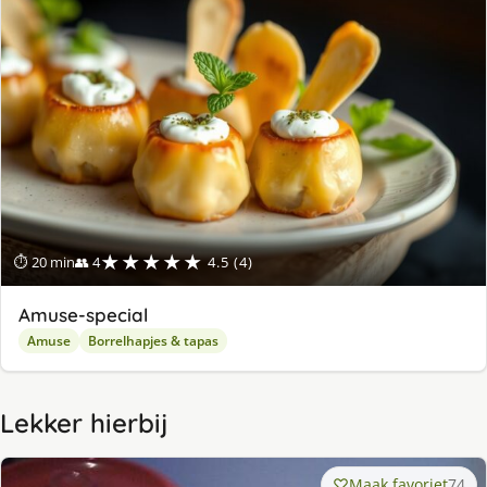
★★★★★
⏱ 20 min
👥 4
4.5 (4)
Amuse-special
Amuse
Borrelhapjes & tapas
Lekker hierbij
Maak favoriet
74