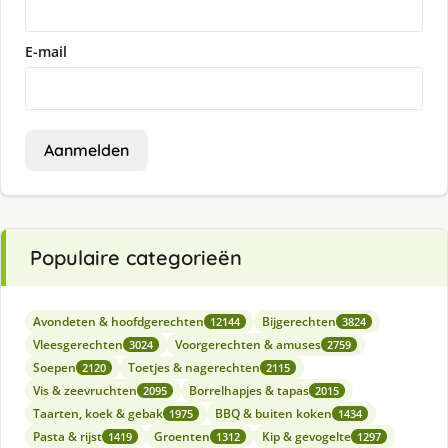
E-mail
Aanmelden
Populaire categorieën
Avondeten & hoofdgerechten
Bijgerechten
12144
3824
Vleesgerechten
Voorgerechten & amuses
3024
2759
Soepen
Toetjes & nagerechten
2120
2115
Vis & zeevruchten
Borrelhapjes & tapas
2095
2015
Taarten, koek & gebak
BBQ & buiten koken
1975
1434
Pasta & rijst
Groenten
Kip & gevogelte
1419
1312
1297