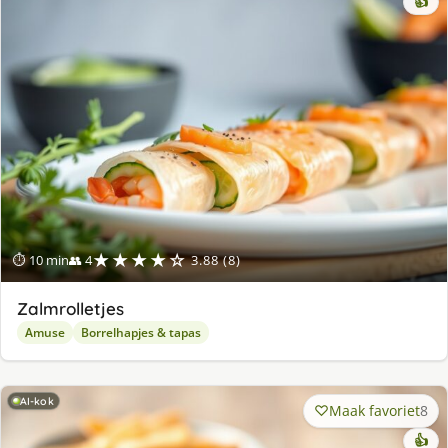
👍
★★★★☆
⏱ 10 min
👥 4
3.88 (8)
Zalmrolletjes
Amuse
Borrelhapjes & tapas
AI-kok
Maak favoriet
8
👍