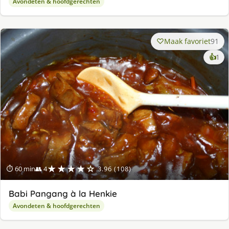
Avondeten & hoofdgerechten
Maak favoriet
91
ke
👍
1
lek
ge
★★★★☆
⏱ 60 min
👥 4
3.96 (108)
Babi Pangang à la Henkie
Avondeten & hoofdgerechten