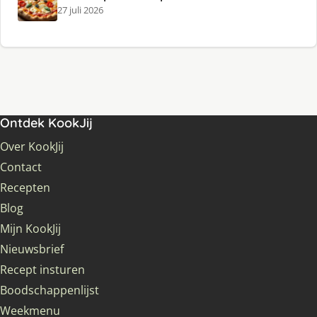
27 juli 2026
Ontdek KookJij
Over KookJij
Contact
Recepten
Blog
Mijn KookJij
Nieuwsbrief
Recept insturen
Boodschappenlijst
Weekmenu