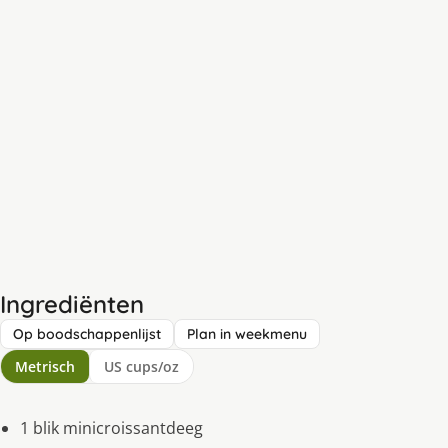
Ingrediënten
Op boodschappenlijst
Plan in weekmenu
Metrisch
US cups/oz
1 blik minicroissantdeeg