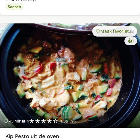
Soepen
Maak favoriet
38
ke
👍
1
lek
ge
★★★★☆
⏱ 45 min
👥 4
4.39 (96)
Kip Pesto uit de oven