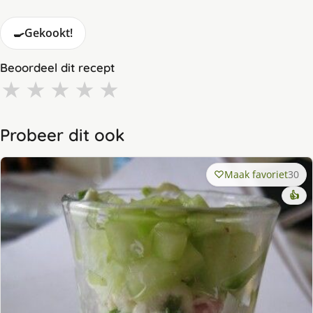
🍳
Gekookt!
Beoordeel dit recept
★
★
★
★
★
Probeer dit ook
Maak favoriet
30
👍