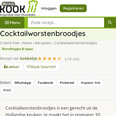
AI-kok
Inloggen
Registreren
Zoek een recept
Menu
Cocktailworstenbroodjes
U bent hier:
Home
›
Recepten
›
Cocktailworstenbroodjes
Borrelhapjes & tapas
★★★★☆
Recept van
bobbeltje
3.75 (20)
Maak favoriet
9
👍
Lekker!
Delen:
WhatsApp
Facebook
Pinterest
Kopieer link
Print
Cocktailworstenbroodjes is een gerecht uit de
Hollandse keuken. Je maakt het in ongeveer 30