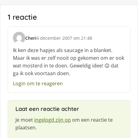
1 reactie
Cheri
4 december 2007 om 21:48
s
c
Ik ken deze hapjes als saucage in a blanket.
h
Maar ik was er zelf nooit op gekomen om er ook
r
wat mosterd in te doen. Geweldig idee! 😉 dat
e
ga ik ook voortaan doen.
e
f
Login om te reageren
:
Laat een reactie achter
Je moet
ingelogd zijn op
om een reactie te
plaatsen.