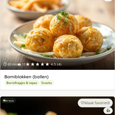
★★★★★
⏱ 60 min
👥 15
4.5 (4)
Bamiblokken (ballen)
Borrelhapjes & tapas
Snacks
AI-kok
Maak favoriet
8
👍