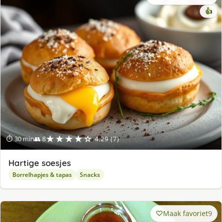
👍
★★★★☆
⏱ 30 min
👥 8
4.29 (7)
Hartige soesjes
Borrelhapjes & tapas
Snacks
Maak favoriet
9