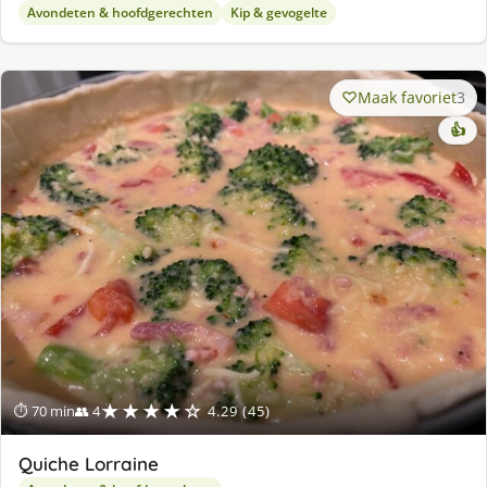
Avondeten & hoofdgerechten
Kip & gevogelte
Maak favoriet
3
👍
★★★★☆
⏱ 70 min
👥 4
4.29 (45)
Quiche Lorraine