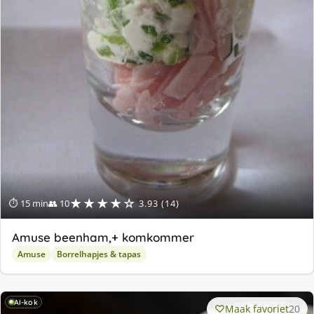
★★★★☆
⏱ 15 min
👥 10
3.93 (14)
Amuse beenham,+ komkommer
Amuse
Borrelhapjes & tapas
AI-kok
Maak favoriet
20