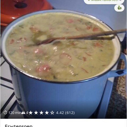
👍
★★★★☆
⏱ 120 min
👥 4
4.42 (612)
Erwtensoep