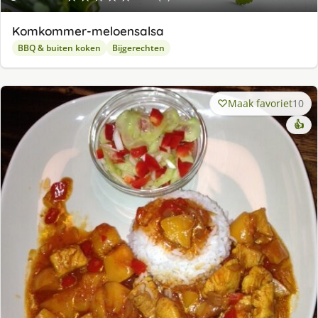
Komkommer-meloensalsa
BBQ & buiten koken
Bijgerechten
Maak favoriet
10
👍