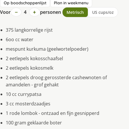
Op boodschappenlijst
Plan in weekmenu
−
+
Voor
4
personen
Metrisch
US cups/oz
375 langkorrelige rijst
6oo cc water
mespunt kurkuma (geelwortelpoeder)
2 eetlepels kokosschaafsel
2 eetlepels kokosmelk
2 eetlepels droog gerossterde cashewnoten of
amandelen - grof gehakt
10 cc currypatsa
3 cc mosterdzaadjes
1 rode lombok - ontzaad en fijn gesnipperd
100 gram geklaarde boter