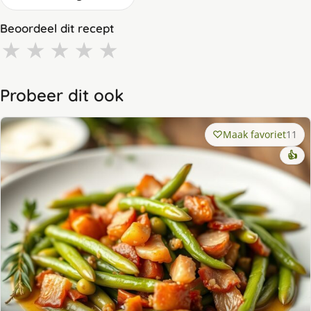
Beoordeel dit recept
★
★
★
★
★
Probeer dit ook
Maak favoriet
11
👍