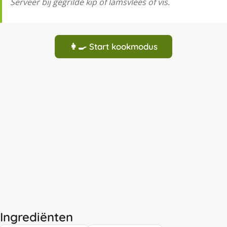
Serveer bij gegrilde kip of lamsvlees of vis.
👩‍🍳 Start kookmodus
Ingrediënten