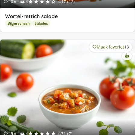
★★★★☆
⏱ 10 min
👥 4
4.17 (12)
Wortel-rettich salade
Bijgerechten
Salades
Maak favoriet
13
👍
★★★★★
⏱ 15 min
👥 4
4.71 (7)