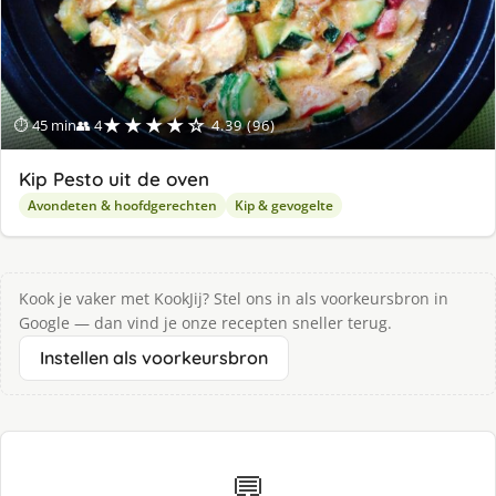
★★★★☆
⏱ 45 min
👥 4
4.39 (96)
Kip Pesto uit de oven
Avondeten & hoofdgerechten
Kip & gevogelte
Kook je vaker met KookJij? Stel ons in als voorkeursbron in
Google — dan vind je onze recepten sneller terug.
Instellen als voorkeursbron
💬