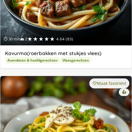
★★★★★
⏱ 30 min
👥 2
4.64 (83)
Kavurma(roerbakken met stukjes vlees)
Avondeten & hoofdgerechten
Vleesgerechten
Maak favoriet
4
👍