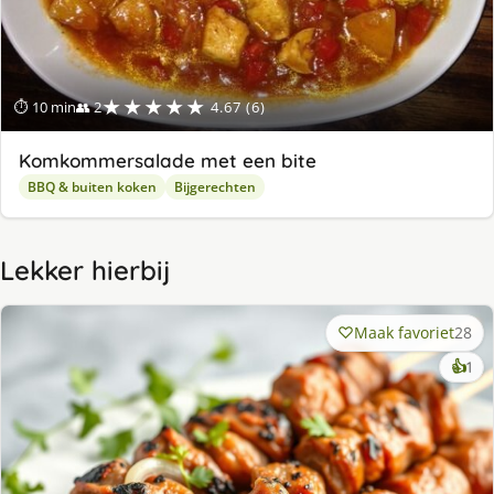
★★★★★
⏱ 10 min
👥 2
4.67 (6)
Komkommersalade met een bite
BBQ & buiten koken
Bijgerechten
Lekker hierbij
Maak favoriet
28
ke
👍
1
lek
ge