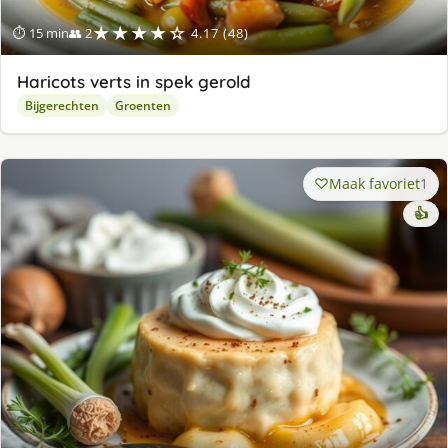
★★★★☆
⏱ 15 min
👥 2
4.17 (48)
Haricots verts in spek gerold
Bijgerechten
Groenten
Maak favoriet
1
👍