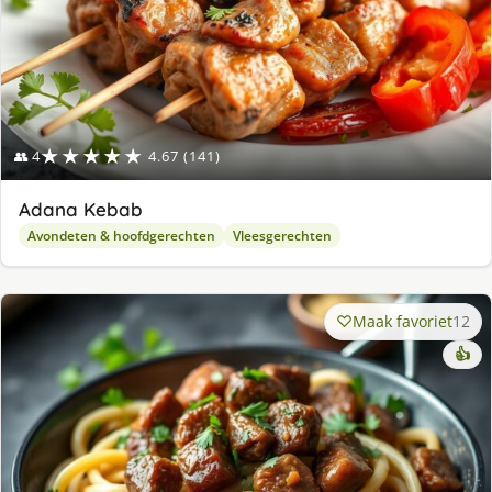
★★★★★
👥 4
4.67 (141)
Adana Kebab
Avondeten & hoofdgerechten
Vleesgerechten
Maak favoriet
12
👍