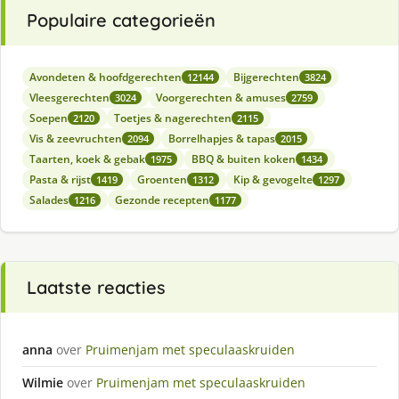
Populaire categorieën
Avondeten & hoofdgerechten
Bijgerechten
12144
3824
Vleesgerechten
Voorgerechten & amuses
3024
2759
Soepen
Toetjes & nagerechten
2120
2115
Vis & zeevruchten
Borrelhapjes & tapas
2094
2015
Taarten, koek & gebak
BBQ & buiten koken
1975
1434
Pasta & rijst
Groenten
Kip & gevogelte
1419
1312
1297
Salades
Gezonde recepten
1216
1177
Laatste reacties
anna
over
Pruimenjam met speculaaskruiden
Wilmie
over
Pruimenjam met speculaaskruiden