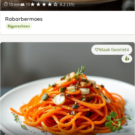
★★★★☆
⏱ 15 min
👥 10
4.2 (35)
Rabarbermoes
Bijgerechten
Maak favoriet
4
👍