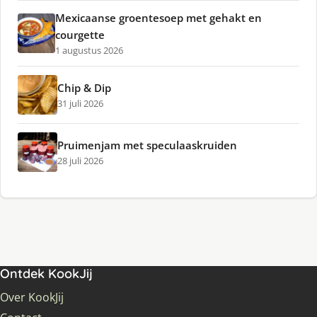
Mexicaanse groentesoep met gehakt en
courgette
1 augustus 2026
Chip & Dip
31 juli 2026
Pruimenjam met speculaaskruiden
28 juli 2026
Ontdek KookJij
Over KookJij