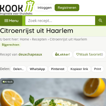
Inloggen
Registreren
Zoek een recept
Menu
Citroenrijst uit Haarlem
U bent hier:
Home
›
Recepten
›
Citroenrijst uit Haarlem
Bijgerechten
Maak favoriet
0
Recept van
deuxchapeaux
👍
Lekker!
Delen:
WhatsApp
Pinterest
Delen…
Kopieer link
Print
AI-kok