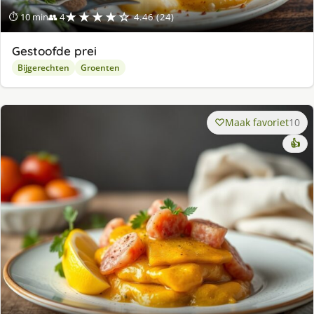
★★★★☆
⏱ 10 min
👥 4
4.46 (24)
Gestoofde prei
Bijgerechten
Groenten
Maak favoriet
10
👍