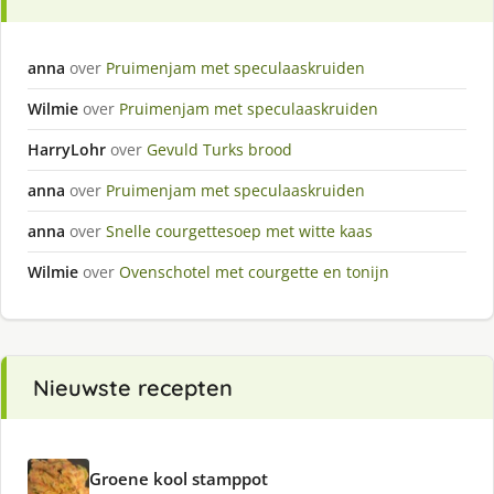
anna
over
Pruimenjam met speculaaskruiden
Wilmie
over
Pruimenjam met speculaaskruiden
HarryLohr
over
Gevuld Turks brood
anna
over
Pruimenjam met speculaaskruiden
anna
over
Snelle courgettesoep met witte kaas
Wilmie
over
Ovenschotel met courgette en tonijn
Nieuwste recepten
Groene kool stamppot