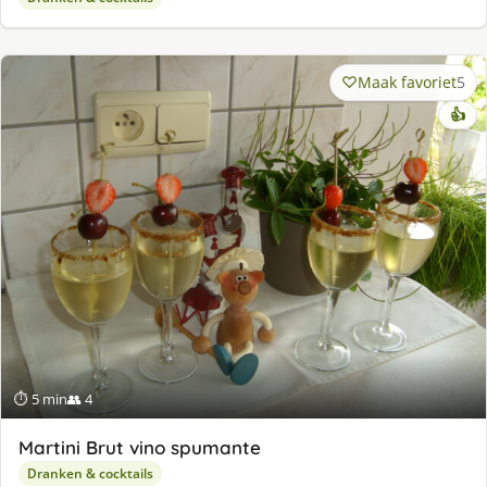
Maak favoriet
5
👍
⏱ 5 min
👥 4
Martini Brut vino spumante
Dranken & cocktails