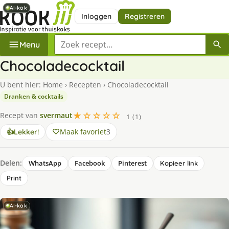
AI-kok
AI-kok
AI-kok
Inloggen
Registreren
Zoek een recept
Menu
Chocoladecocktail
U bent hier:
Home
›
Recepten
›
Chocoladecocktail
Dranken & cocktails
★☆☆☆☆
Recept van
svermaut
1 (1)
Maak favoriet
3
👍
Lekker!
Delen:
WhatsApp
Facebook
Pinterest
Kopieer link
Print
AI-kok