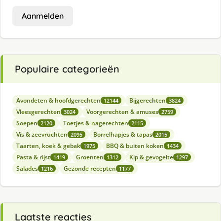
Aanmelden
Populaire categorieën
Avondeten & hoofdgerechten
Bijgerechten
12144
3824
Vleesgerechten
Voorgerechten & amuses
3024
2759
Soepen
Toetjes & nagerechten
2120
2115
Vis & zeevruchten
Borrelhapjes & tapas
2095
2015
Taarten, koek & gebak
BBQ & buiten koken
1975
1434
Pasta & rijst
Groenten
Kip & gevogelte
1419
1312
1297
Salades
Gezonde recepten
1216
1177
Laatste reacties