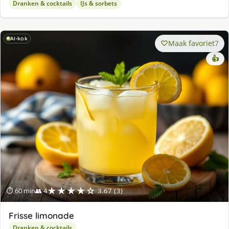
Dranken & cocktails
IJs & sorbets
AI-kok
Maak favoriet
7
👍
★★★★☆
⏱ 60 min
👥 4
3.67 (3)
Frisse limonade
Dranken & cocktails