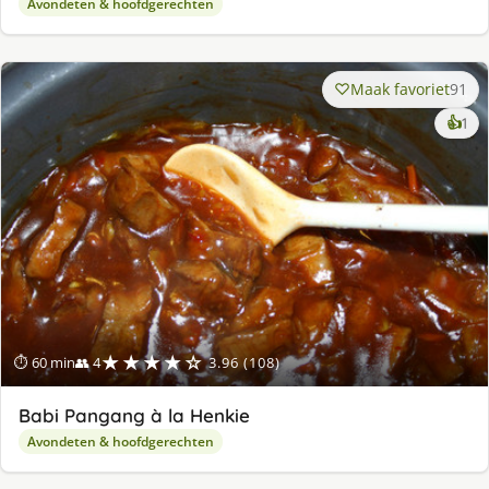
Avondeten & hoofdgerechten
Maak favoriet
91
ke
👍
1
lek
ge
★★★★☆
⏱ 60 min
👥 4
3.96 (108)
Babi Pangang à la Henkie
Avondeten & hoofdgerechten