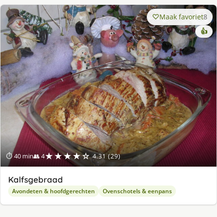
Maak favoriet
8
👍
★★★★☆
⏱ 40 min
👥 4
4.31 (29)
Kalfsgebraad
Avondeten & hoofdgerechten
Ovenschotels & eenpans