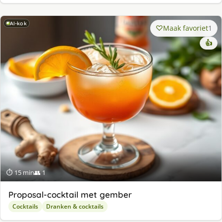
AI-kok
Maak favoriet
1
👍
⏱ 15 min
👥 1
Proposal-cocktail met gember
Cocktails
Dranken & cocktails