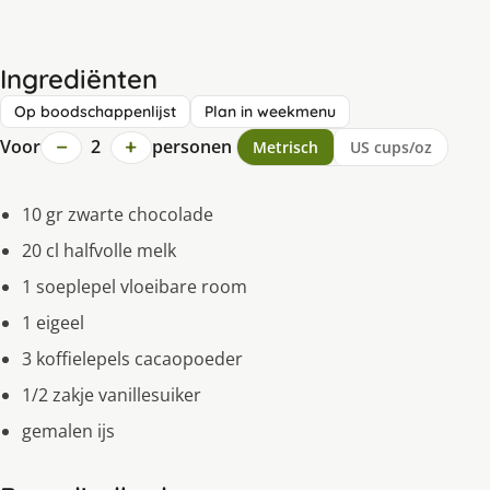
Ingrediënten
Op boodschappenlijst
Plan in weekmenu
−
+
Voor
2
personen
Metrisch
US cups/oz
10 gr zwarte chocolade
20 cl halfvolle melk
1 soeplepel vloeibare room
1 eigeel
3 koffielepels cacaopoeder
1/2 zakje vanillesuiker
gemalen ijs