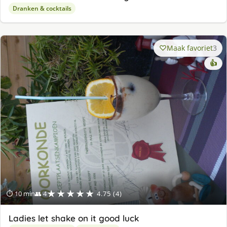
Dranken & cocktails
Maak favoriet
3
👍
★★★★★
⏱ 10 min
👥 4
4.75 (4)
Ladies let shake on it good luck