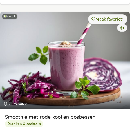
AI-kok
Maak favoriet
1
👍
⏱ 25 min
👥 2
Smoothie met rode kool en bosbessen
Dranken & cocktails