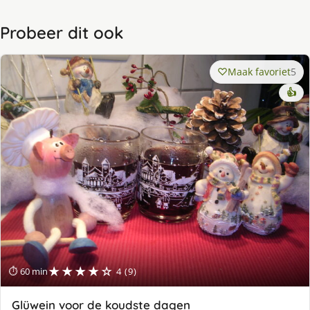
Probeer dit ook
Maak favoriet
5
👍
★★★★☆
⏱ 60 min
4 (9)
Glüwein voor de koudste dagen