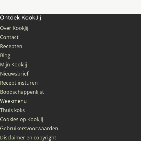
Ontdek KookJij
Over KookJij
Contact
Recepten
Blog
Mijn KookJij
Nieuwsbrief
Recept insturen
Boodschappenlijst
Weekmenu
Thuis koks
Cookies op KookJij
Gebruikersvoorwaarden
Disclaimer en copyright