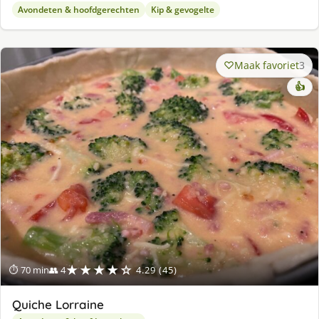
Avondeten & hoofdgerechten
Kip & gevogelte
Maak favoriet
3
👍
★★★★☆
⏱ 70 min
👥 4
4.29 (45)
Quiche Lorraine