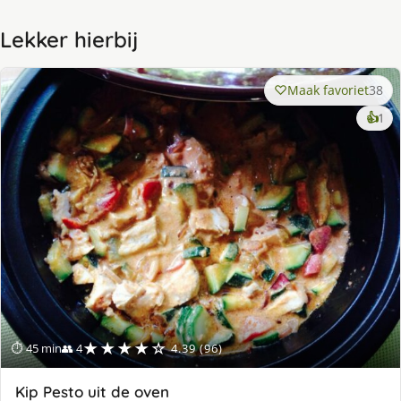
Lekker hierbij
Maak favoriet
38
ke
👍
1
lek
ge
★★★★☆
⏱ 45 min
👥 4
4.39 (96)
Kip Pesto uit de oven