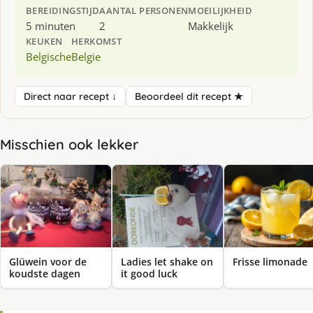
BEREIDINGSTIJD
AANTAL PERSONEN
MOEILIJKHEID
5 minuten
2
Makkelijk
KEUKEN
HERKOMST
Belgische
Belgie
Direct naar recept ↓
Beoordeel dit recept ★
Misschien ook lekker
Glüwein voor de
Ladies let shake on
Frisse limonade
koudste dagen
it good luck