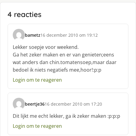
4 reacties
bametz
16 december 2010 om 19:12
s
c
Lekker soepje voor weekend.
h
Ga het zeker maken en er van genieten;eens
r
wat anders dan chin.tomatensoep,maar daar
e
bedoel ik niets negatiefs mee,hoor!:p:p
e
f
Login om te reageren
:
beertje36
16 december 2010 om 17:20
s
c
Dit lijkt me echt lekker, ga ik zeker maken :p:p:p
h
Login om te reageren
r
e