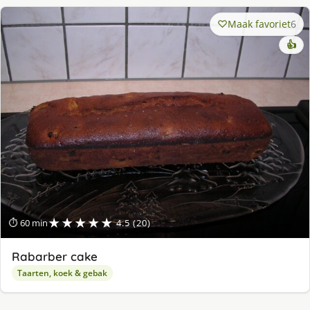
Maak favoriet
6
👍
★★★★★
⏱ 60 min
4.5 (20)
Rabarber cake
Taarten, koek & gebak