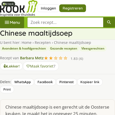
AI-kok
AI-kok
AI-kok
AI-kok
Inloggen
Registreren
Zoek een recept
Menu
Chinese maaltijdsoep
U bent hier:
Home
›
Recepten
›
Chinese maaltijdsoep
Avondeten & hoofdgerechten
Gezonde recepten
Vleesgerechten
★★☆☆☆
Recept van
Barbara Metz
1.83 (6)
Maak favoriet
7
👍
Lekker!
Delen:
WhatsApp
Facebook
Pinterest
Kopieer link
Print
Chinese maaltijdsoep is een gerecht uit de Oosterse
keuken. Je maakt het in ongeveer 25 minuten,