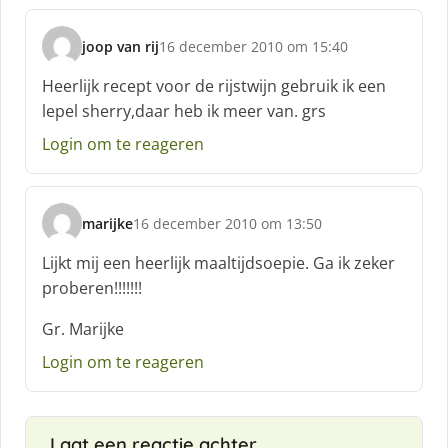
e
f
joop van rij
16 december 2010 om 15:40
:
s
c
Heerlijk recept voor de rijstwijn gebruik ik een
h
lepel sherry,daar heb ik meer van. grs
r
e
Login om te reageren
e
f
:
marijke
16 december 2010 om 13:50
s
c
Lijkt mij een heerlijk maaltijdsoepie. Ga ik zeker
h
proberen!!!!!!!
r
e
Gr. Marijke
e
f
Login om te reageren
:
Laat een reactie achter