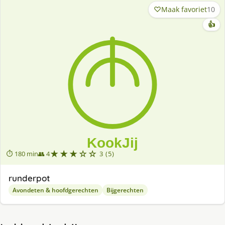
Maak favoriet
10
👍
★★★☆☆
⏱ 180 min
👥 4
3 (5)
runderpot
Avondeten & hoofdgerechten
Bijgerechten