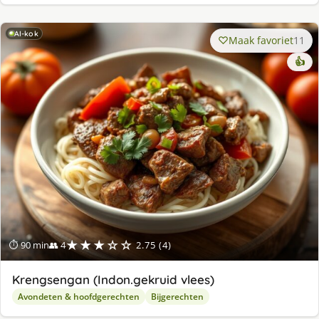
AI-kok
Maak favoriet
11
👍
★★★☆☆
⏱ 90 min
👥 4
2.75 (4)
Krengsengan (Indon.gekruid vlees)
Avondeten & hoofdgerechten
Bijgerechten