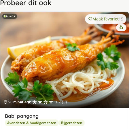
Probeer dit ook
AI-kok
Maak favoriet
15
👍
★★★☆☆
⏱ 90 min
👥 4
3.2 (5)
Babi pangang
Avondeten & hoofdgerechten
Bijgerechten