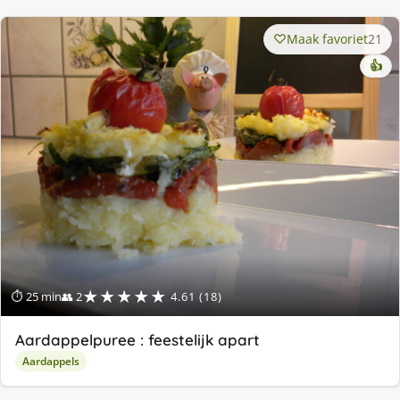
Maak favoriet
21
👍
★★★★★
⏱ 25 min
👥 2
4.61 (18)
Aardappelpuree : feestelijk apart
Aardappels