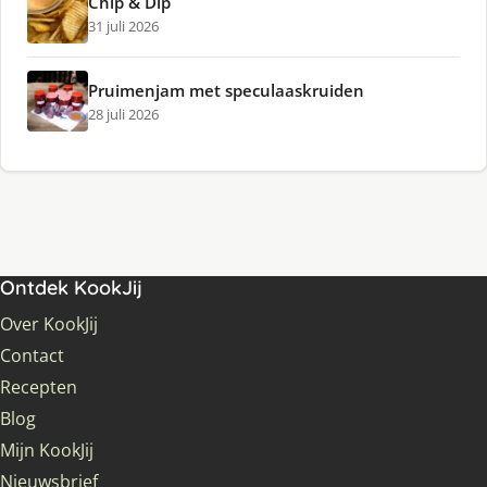
Chip & Dip
31 juli 2026
Pruimenjam met speculaaskruiden
28 juli 2026
Ontdek KookJij
Over KookJij
Contact
Recepten
Blog
Mijn KookJij
Nieuwsbrief