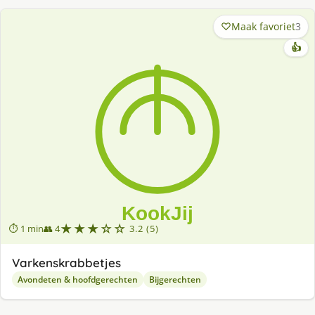
Maak favoriet
3
👍
★★★☆☆
⏱ 1 min
👥 4
3.2 (5)
Varkenskrabbetjes
Avondeten & hoofdgerechten
Bijgerechten