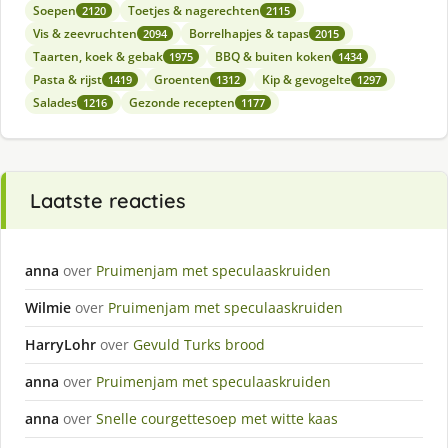
Soepen
Toetjes & nagerechten
2120
2115
Vis & zeevruchten
Borrelhapjes & tapas
2094
2015
Taarten, koek & gebak
BBQ & buiten koken
1975
1434
Pasta & rijst
Groenten
Kip & gevogelte
1419
1312
1297
Salades
Gezonde recepten
1216
1177
Laatste reacties
anna
over
Pruimenjam met speculaaskruiden
Wilmie
over
Pruimenjam met speculaaskruiden
HarryLohr
over
Gevuld Turks brood
anna
over
Pruimenjam met speculaaskruiden
anna
over
Snelle courgettesoep met witte kaas