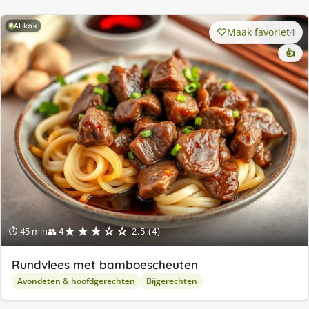
AI-kok
Maak favoriet
4
👍
★★★☆☆
⏱ 45 min
👥 4
2.5 (4)
Rundvlees met bamboescheuten
Avondeten & hoofdgerechten
Bijgerechten