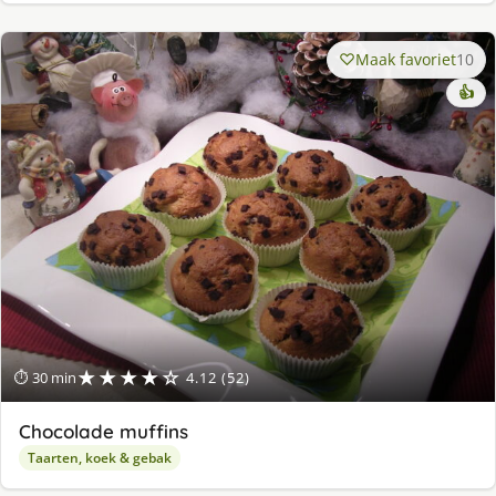
Maak favoriet
10
👍
★★★★☆
⏱ 30 min
4.12 (52)
Chocolade muffins
Taarten, koek & gebak