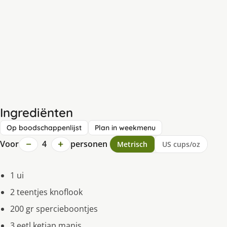
Ingrediënten
Op boodschappenlijst
Plan in weekmenu
−
+
Voor
4
personen
Metrisch
US cups/oz
1 ui
2 teentjes knoflook
200 gr spercieboontjes
3 eetl.ketjap manis