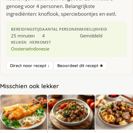
genoeg voor 4 personen. Belangrijkste
ingrediënten: knoflook, spercieboontjes en eetl.
BEREIDINGSTIJD
AANTAL PERSONEN
MOEILIJKHEID
25 minuten
4
Gemiddeld
KEUKEN
HERKOMST
Oosterse
Indonesie
Direct naar recept ↓
Beoordeel dit recept ★
Misschien ook lekker