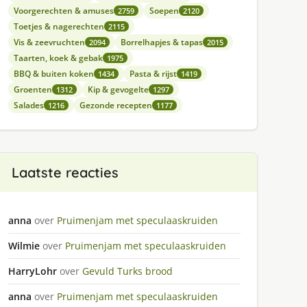
Voorgerechten & amuses
Soepen
2759
2120
Toetjes & nagerechten
2115
Vis & zeevruchten
Borrelhapjes & tapas
2094
2015
Taarten, koek & gebak
1975
BBQ & buiten koken
Pasta & rijst
1434
1419
Groenten
Kip & gevogelte
1312
1297
Salades
Gezonde recepten
1216
1177
Laatste reacties
anna
over
Pruimenjam met speculaaskruiden
Wilmie
over
Pruimenjam met speculaaskruiden
HarryLohr
over
Gevuld Turks brood
anna
over
Pruimenjam met speculaaskruiden