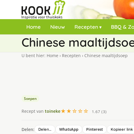
Home
Nieuw
Recepten
BBQ & Z
Chinese maaltijdso
U bent hier:
Home
›
Recepten
›
Chinese maaltijdsoep
Soepen
★★☆☆☆
Recept van
toineke
1.67 (3)
Delen:
WhatsApp
Pinterest
Delen…
Kopieer link