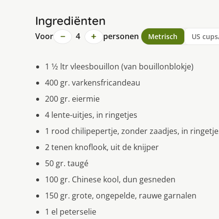
Ingrediënten
−
+
Voor
4
personen
Metrisch
US cups
1 1⁄2 ltr vleesbouillon (van bouillonblokje)
400 gr. varkensfricandeau
200 gr. eiermie
4 lente-uitjes, in ringetjes
1 rood chilipepertje, zonder zaadjes, in ringetje
2 tenen knoflook, uit de knijper
50 gr. taugé
100 gr. Chinese kool, dun gesneden
150 gr. grote, ongepelde, rauwe garnalen
1 el peterselie