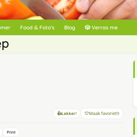
omer
Food & Foto’s
Blog
🎲 Verras me
ep
Maak favoriet
9
👍
Lekker!
Print