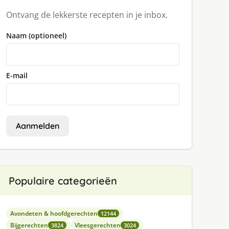
Ontvang de lekkerste recepten in je inbox.
Naam (optioneel)
E-mail
Aanmelden
Populaire categorieën
Avondeten & hoofdgerechten
12144
Bijgerechten
Vleesgerechten
3824
3024