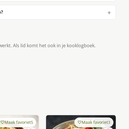
p?
werkt. Als lid komt het ook in je kooklogboek.
Maak favoriet
5
Maak favoriet
3