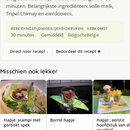
minuten. Belangrijkste ingrediënten: volle melk,
Tripel Chimay en eierdooiers.
BEREIDINGSTIJD
MOEILIJKHEID
KEUKEN
HERKOMST
30 minuten
Gemiddeld
Belgische
Belgie
Direct naar recept ↓
Beoordeel dit recept ★
Misschien ook lekker
Hapje: scampi met
Borrel hapje
Hapje : eerste
gerookt spek
hoofdstuk van d
maaltijd