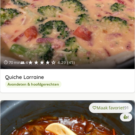
★★★★☆
⏱ 70 min
👥 4
4.29 (45)
Quiche Lorraine
Avondeten & hoofdgerechten
Maak favoriet
91
ke
👍
1
lek
ge