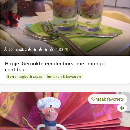
★★★★☆
⏱ 20 min
👥 2
4.33 (9)
Hapje: Gerookte eendenborst met mango
confituur
Borrelhapjes & tapas
Inmaken & bewaren
Maak favoriet
9
👍