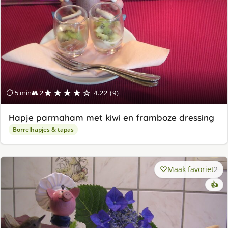
★★★★☆
⏱ 5 min
👥 2
4.22 (9)
Hapje parmaham met kiwi en framboze dressing
Borrelhapjes & tapas
Maak favoriet
2
👍