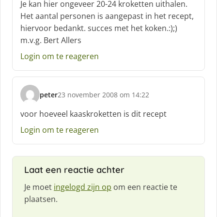
Je kan hier ongeveer 20-24 kroketten uithalen.
r
Het aantal personen is aangepast in het recept,
e
hiervoor bedankt. succes met het koken.:);)
e
f
m.v.g. Bert Allers
:
Login om te reageren
peter
23 november 2008 om 14:22
s
c
voor hoeveel kaaskroketten is dit recept
h
Login om te reageren
r
e
e
f
Laat een reactie achter
:
Je moet
ingelogd zijn op
om een reactie te
plaatsen.