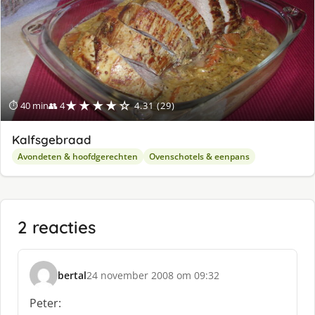
★★★★☆
⏱ 40 min
👥 4
4.31 (29)
Kalfsgebraad
Avondeten & hoofdgerechten
Ovenschotels & eenpans
2 reacties
bertal
24 november 2008 om 09:32
s
c
Peter:
h