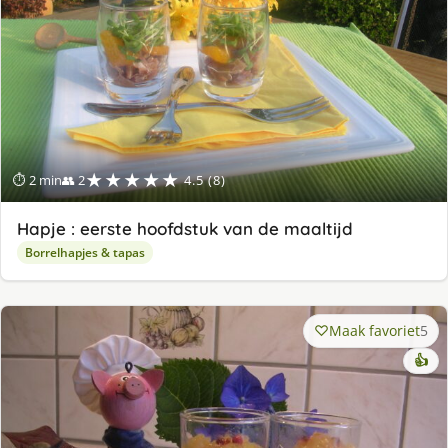
★★★★★
⏱ 2 min
👥 2
4.5 (8)
Hapje : eerste hoofdstuk van de maaltijd
Borrelhapjes & tapas
Maak favoriet
5
👍