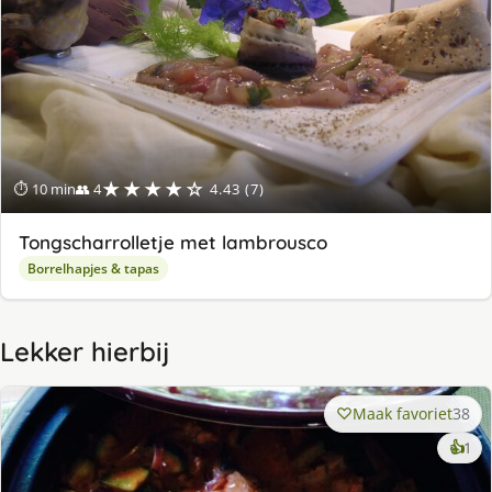
★★★★☆
⏱ 10 min
👥 4
4.43 (7)
Tongscharrolletje met lambrousco
Borrelhapjes & tapas
Lekker hierbij
Maak favoriet
38
ke
👍
1
lek
ge