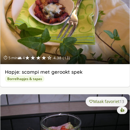
★★★★☆
⏱ 5 min
👥 4
4.38 (13)
Hapje: scampi met gerookt spek
Borrelhapjes & tapas
Maak favoriet
13
👍