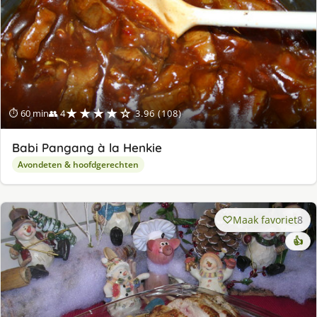
★★★★☆
⏱ 60 min
👥 4
3.96 (108)
Babi Pangang à la Henkie
Avondeten & hoofdgerechten
Maak favoriet
8
👍