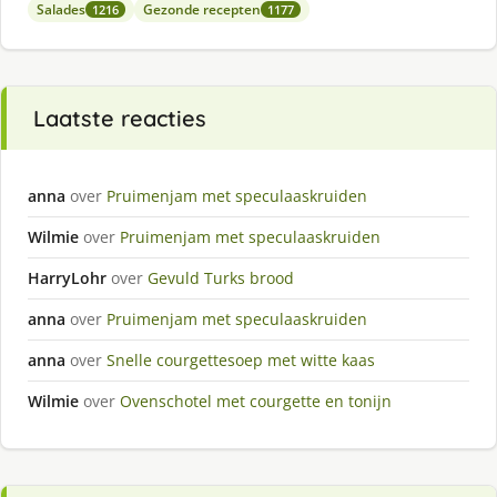
Salades
Gezonde recepten
1216
1177
Laatste reacties
anna
over
Pruimenjam met speculaaskruiden
Wilmie
over
Pruimenjam met speculaaskruiden
HarryLohr
over
Gevuld Turks brood
anna
over
Pruimenjam met speculaaskruiden
anna
over
Snelle courgettesoep met witte kaas
Wilmie
over
Ovenschotel met courgette en tonijn