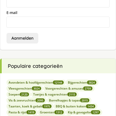
E-mail
Aanmelden
Populaire categorieën
Avondeten & hoofdgerechten
Bijgerechten
12144
3824
Vleesgerechten
Voorgerechten & amuses
3024
2759
Soepen
Toetjes & nagerechten
2120
2115
Vis & zeevruchten
Borrelhapjes & tapas
2095
2015
Taarten, koek & gebak
BBQ & buiten koken
1975
1434
Pasta & rijst
Groenten
Kip & gevogelte
1419
1312
1297