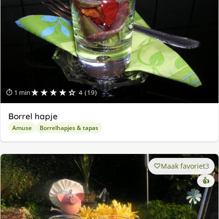
★★★★☆
⏱ 1 min
4 (19)
Borrel hapje
Amuse
Borrelhapjes & tapas
Maak favoriet
3
👍