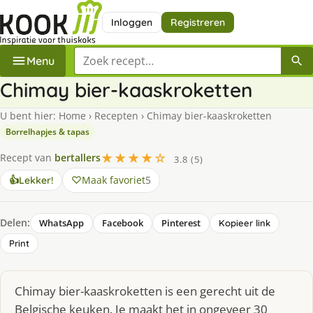
Inloggen
Registreren
Zoek een recept
Menu
Chimay bier-kaaskroketten
U bent hier:
Home
›
Recepten
›
Chimay bier-kaaskroketten
Borrelhapjes & tapas
★★★★☆
Recept van
bertallers
3.8 (5)
Maak favoriet
5
👍
Lekker!
Delen:
WhatsApp
Facebook
Pinterest
Kopieer link
Print
Chimay bier-kaaskroketten is een gerecht uit de
Belgische keuken. Je maakt het in ongeveer 30