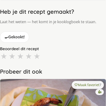
Heb je dit recept gemaakt?
Laat het weten — het komt in je kooklogboek te staan.
🍳
Gekookt!
Beoordeel dit recept
★
★
★
★
★
Probeer dit ook
Maak favoriet
7
👍