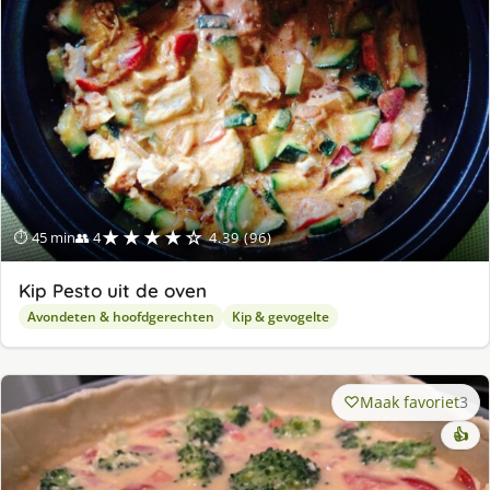
★★★★☆
⏱ 45 min
👥 4
4.39 (96)
Kip Pesto uit de oven
Avondeten & hoofdgerechten
Kip & gevogelte
Maak favoriet
3
👍