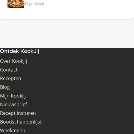
27 juli 2026
Ontdek KookJij
Over KookJij
Contact
Recepten
Blog
Mijn KookJij
Nieuwsbrief
Recept insturen
Boodschappenlijst
Weekmenu