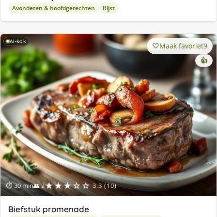
Avondeten & hoofdgerechten
Rijst
AI-kok
Maak favoriet
9
👍
★★★☆☆
⏱ 30 min
👥 2
3.3 (10)
Biefstuk promenade