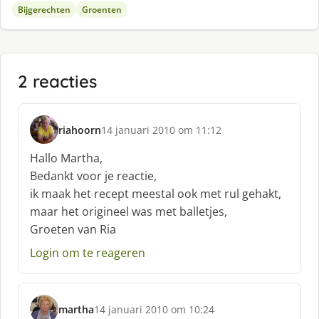
Bijgerechten
Groenten
2 reacties
riahoorn
14 januari 2010 om 11:12
s
c
Hallo Martha,
h
Bedankt voor je reactie,
r
ik maak het recept meestal ook met rul gehakt,
e
maar het origineel was met balletjes,
e
f
Groeten van Ria
:
Login om te reageren
martha
14 januari 2010 om 10:24
s