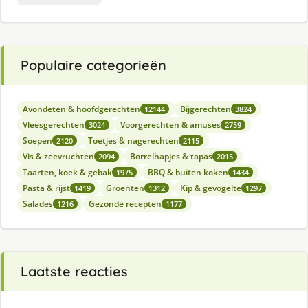
Populaire categorieën
Avondeten & hoofdgerechten
Bijgerechten
12144
3824
Vleesgerechten
Voorgerechten & amuses
3024
2759
Soepen
Toetjes & nagerechten
2120
2115
Vis & zeevruchten
Borrelhapjes & tapas
2094
2015
Taarten, koek & gebak
BBQ & buiten koken
1975
1434
Pasta & rijst
Groenten
Kip & gevogelte
1419
1312
1297
Salades
Gezonde recepten
1216
1177
Laatste reacties