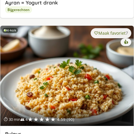
Ayran = Yogurt drank
Bijgerechten
AI-kok
Maak favoriet
7
👍
★★★★★
⏱ 30 min
👥 4
4.59 (90)
Bulgur