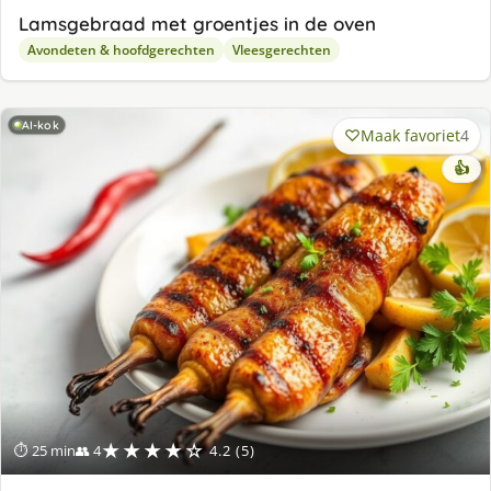
Lamsgebraad met groentjes in de oven
Avondeten & hoofdgerechten
Vleesgerechten
AI-kok
Maak favoriet
4
👍
★★★★☆
⏱ 25 min
👥 4
4.2 (5)