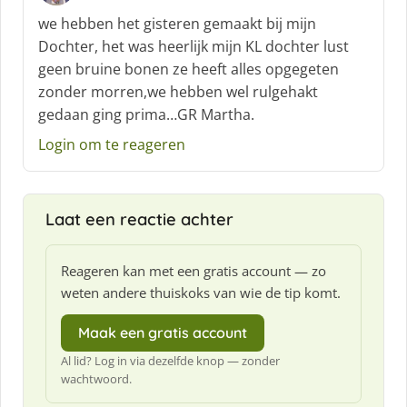
c
we hebben het gisteren gemaakt bij mijn
h
Dochter, het was heerlijk mijn KL dochter lust
r
geen bruine bonen ze heeft alles opgegeten
e
zonder morren,we hebben wel rulgehakt
e
f
gedaan ging prima…GR Martha.
:
Login om te reageren
Laat een reactie achter
Reageren kan met een gratis account — zo
weten andere thuiskoks van wie de tip komt.
Maak een gratis account
Al lid? Log in via dezelfde knop — zonder
wachtwoord.