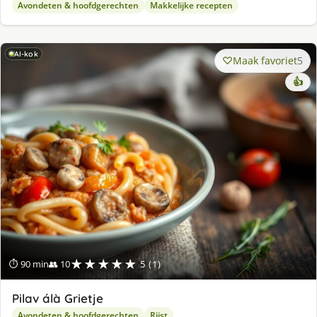
Avondeten & hoofdgerechten
Makkelijke recepten
AI-kok
Maak favoriet
5
👍
★★★★★
⏱ 90 min
👥 10
5 (1)
Pilav álà Grietje
Avondeten & hoofdgerechten
Rijst