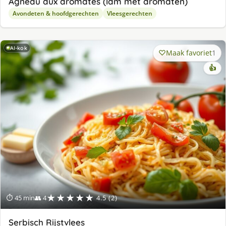
Agneau aux aromates (lam met aromaten)
Avondeten & hoofdgerechten
Vleesgerechten
AI-kok
Maak favoriet
1
👍
★★★★★
⏱ 45 min
👥 4
4.5 (2)
Serbisch Rijstvlees