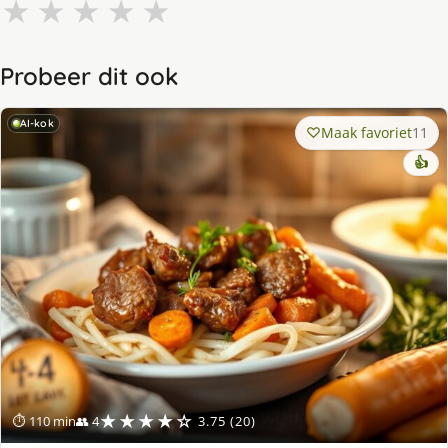
★
★
★
★
★
Probeer dit ook
AI-kok
Maak favoriet
11
👍
★★★★☆
⏱ 110 min
👥 4
3.75 (20)