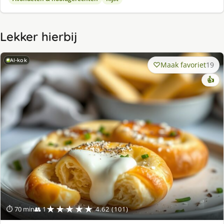
Lekker hierbij
AI-kok
Maak favoriet
19
👍
★★★★★
⏱ 70 min
👥 1
4.62 (101)