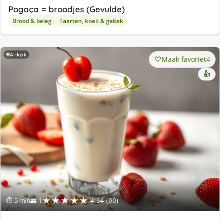
Pogaça = broodjes (Gevulde)
Brood & beleg
Taarten, koek & gebak
AI-kok
Maak favoriet
4
👍
★★★★★
⏱ 5 min
👥 1
4.64 (90)