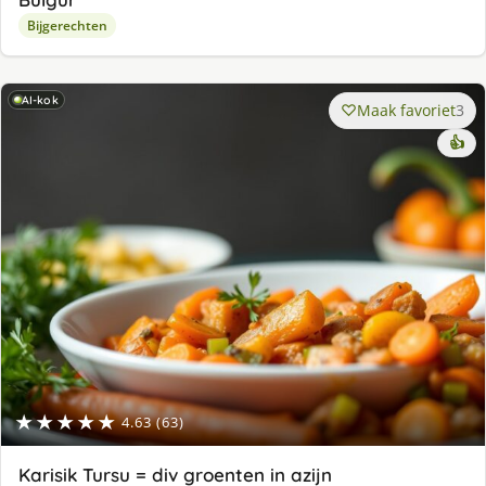
Bijgerechten
AI-kok
Maak favoriet
3
👍
★★★★★
4.63 (63)
Karisik Tursu = div groenten in azijn