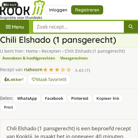
AI-kok
AI-kok
AI-kok
AI-kok
AI-kok
AI-kok
AI-kok
AI-kok
Inloggen
Registreren
Zoek een recept
Menu
Chili Elshado (1 pansgerecht)
U bent hier:
Home
›
Recepten
›
Chili Elshado (1 pansgerecht)
Avondeten & hoofdgerechten
Vleesgerechten
★★★☆☆
Recept van
riahoorn
3.43 (7)
Maak favoriet
8
👍
Lekker!
Delen:
WhatsApp
Facebook
Pinterest
Kopieer link
Print
Chili Elshado (1 pansgerecht) is een beproefd recept
van KookJij. Je maakt het in ongeveer 40 minuten,