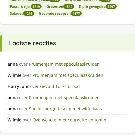
Pasta & rijst
Groenten
Kip & gevogelte
1419
1312
1297
Salades
Gezonde recepten
1216
1177
Laatste reacties
anna
over
Pruimenjam met speculaaskruiden
Wilmie
over
Pruimenjam met speculaaskruiden
HarryLohr
over
Gevuld Turks brood
anna
over
Pruimenjam met speculaaskruiden
anna
over
Snelle courgettesoep met witte kaas
Wilmie
over
Ovenschotel met courgette en tonijn