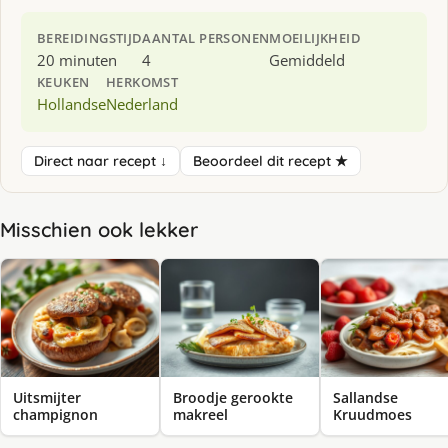
BEREIDINGSTIJD
AANTAL PERSONEN
MOEILIJKHEID
20 minuten
4
Gemiddeld
KEUKEN
HERKOMST
Hollandse
Nederland
Direct naar recept ↓
Beoordeel dit recept ★
Misschien ook lekker
Uitsmijter
Broodje gerookte
Sallandse
champignon
makreel
Kruudmoes