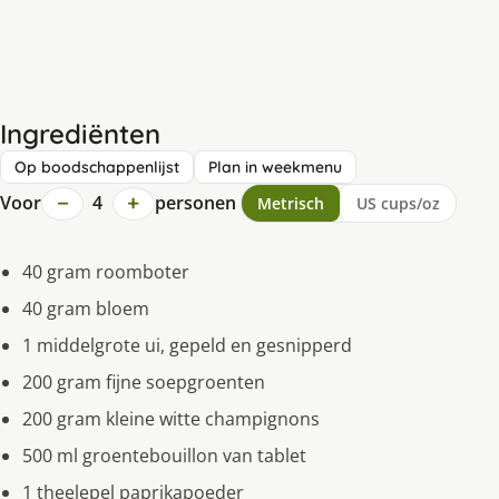
Ingrediënten
Op boodschappenlijst
Plan in weekmenu
−
+
Voor
4
personen
Metrisch
US cups/oz
40 gram roomboter
40 gram bloem
1 middelgrote ui, gepeld en gesnipperd
200 gram fijne soepgroenten
200 gram kleine witte champignons
500 ml groentebouillon van tablet
1 theelepel paprikapoeder