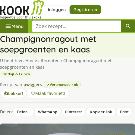
Inloggen
Registreren
Zoek een recept
Menu
Champignonragout met
soepgroenten en kaas
U bent hier:
Home
›
Recepten
›
Champignonragout met
soepgroenten en kaas
Ontbijt & Lunch
Recept van
pwiggers
Vertrouwde kok
Maak favoriet
0
👍
Lekker!
Delen:
WhatsApp
Pinterest
Delen…
Kopieer link
Print