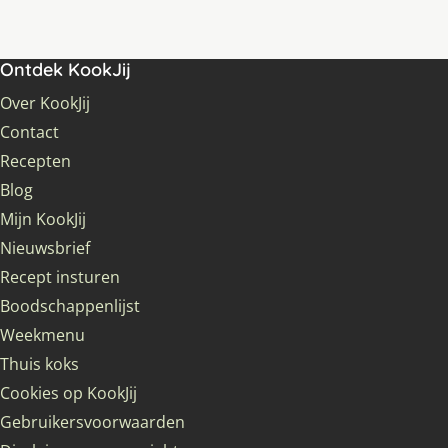
Ontdek KookJij
Over KookJij
Contact
Recepten
Blog
Mijn KookJij
Nieuwsbrief
Recept insturen
Boodschappenlijst
Weekmenu
Thuis koks
Cookies op KookJij
Gebruikersvoorwaarden