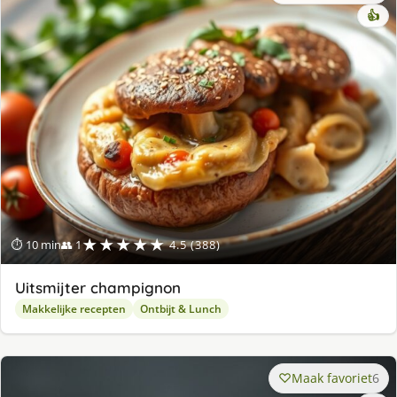
👍
★★★★★
⏱ 10 min
👥 1
4.5 (388)
Uitsmijter champignon
Makkelijke recepten
Ontbijt & Lunch
Maak favoriet
6