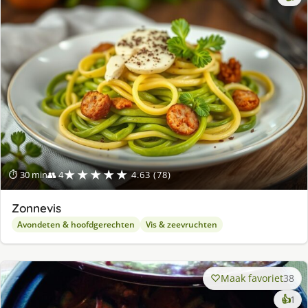
★★★★★
⏱ 30 min
👥 4
4.63 (78)
Zonnevis
Avondeten & hoofdgerechten
Vis & zeevruchten
Maak favoriet
38
ke
👍
1