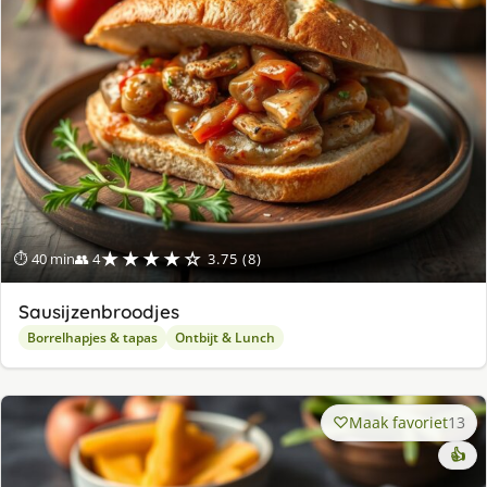
★★★★☆
⏱ 40 min
👥 4
3.75 (8)
Sausijzenbroodjes
Borrelhapjes & tapas
Ontbijt & Lunch
Maak favoriet
13
👍