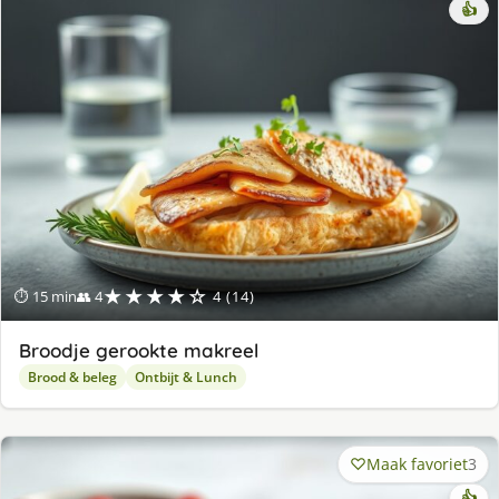
👍
★★★★☆
⏱ 15 min
👥 4
4 (14)
Broodje gerookte makreel
Brood & beleg
Ontbijt & Lunch
Maak favoriet
3
👍