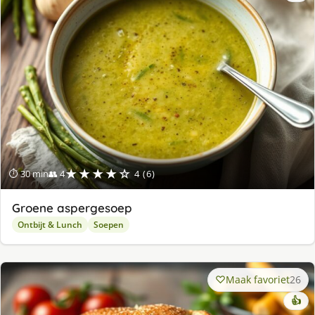
★★★★☆
⏱ 30 min
👥 4
4 (6)
Groene aspergesoep
Ontbijt & Lunch
Soepen
Maak favoriet
26
👍