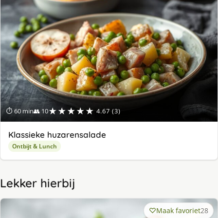
★★★★★
⏱ 60 min
👥 10
4.67 (3)
Klassieke huzarensalade
Ontbijt & Lunch
Lekker hierbij
Maak favoriet
28