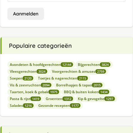
Aanmelden
Populaire categorieën
Avondeten & hoofdgerechten
Bijgerechten
12144
3824
Vleesgerechten
Voorgerechten & amuses
3024
2759
Soepen
Toetjes & nagerechten
2120
2115
Vis & zeevruchten
Borrelhapjes & tapas
2094
2015
Taarten, koek & gebak
BBQ & buiten koken
1975
1434
Pasta & rijst
Groenten
Kip & gevogelte
1419
1312
1297
Salades
Gezonde recepten
1216
1177