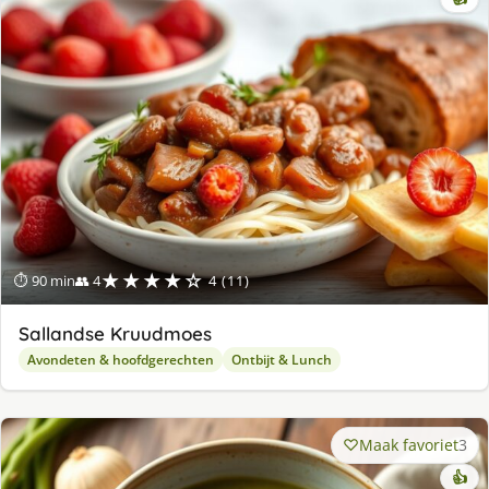
★★★★☆
⏱ 90 min
👥 4
4 (11)
Sallandse Kruudmoes
Avondeten & hoofdgerechten
Ontbijt & Lunch
Maak favoriet
3
👍