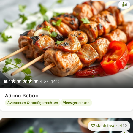
ke
👍
1
lek
ge
★★★★★
👥 4
4.67 (141)
Adana Kebab
Avondeten & hoofdgerechten
Vleesgerechten
Maak favoriet
12