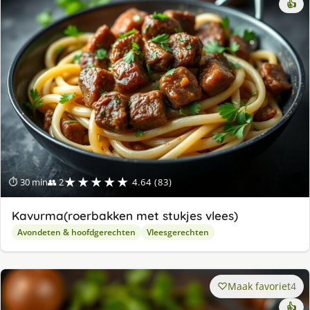
👍
★★★★★
⏱ 30 min
👥 2
4.64 (83)
Kavurma(roerbakken met stukjes vlees)
Avondeten & hoofdgerechten
Vleesgerechten
Maak favoriet
4
👍