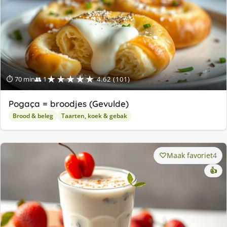
★★★★★
⏱ 70 min
👥 1
4.62 (101)
Pogaça = broodjes (Gevulde)
Brood & beleg
Taarten, koek & gebak
Maak favoriet
4
👍