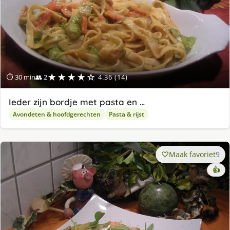
★★★★☆
⏱ 30 min
👥 2
4.36 (14)
Ieder zijn bordje met pasta en …
Avondeten & hoofdgerechten
Pasta & rijst
Maak favoriet
9
👍