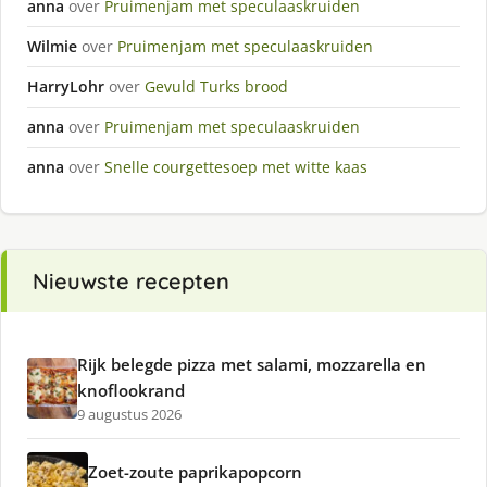
anna
over
Pruimenjam met speculaaskruiden
Wilmie
over
Pruimenjam met speculaaskruiden
HarryLohr
over
Gevuld Turks brood
anna
over
Pruimenjam met speculaaskruiden
anna
over
Snelle courgettesoep met witte kaas
Nieuwste recepten
Rijk belegde pizza met salami, mozzarella en
knoflookrand
9 augustus 2026
Zoet-zoute paprikapopcorn