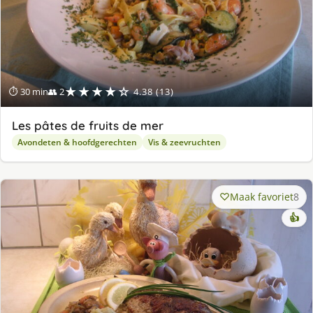
★★★★☆
⏱ 30 min
👥 2
4.38 (13)
Les pâtes de fruits de mer
Avondeten & hoofdgerechten
Vis & zeevruchten
Maak favoriet
8
👍