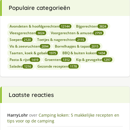
Populaire categorieën
Avondeten & hoofdgerechten
Bijgerechten
12144
3824
Vleesgerechten
Voorgerechten & amuses
3024
2759
Soepen
Toetjes & nagerechten
2120
2115
Vis & zeevruchten
Borrelhapjes & tapas
2094
2015
Taarten, koek & gebak
BBQ & buiten koken
1975
1434
Pasta & rijst
Groenten
Kip & gevogelte
1419
1312
1297
Salades
Gezonde recepten
1216
1178
Laatste reacties
HarryLohr
over
Camping koken: 5 makkelijke recepten en
tips voor op de camping