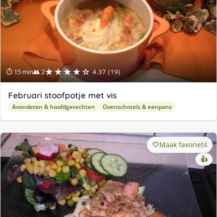
★★★★☆
⏱ 15 min
👥 2
4.37 (19)
Februari stoofpotje met vis
Avondeten & hoofdgerechten
Ovenschotels & eenpans
Maak favoriet
4
👍