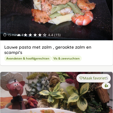
★★★★☆
⏱ 15 min
👥 4
4.4 (15)
Lauwe pasta met zalm , gerookte zalm en
scampi’s
Avondeten & hoofdgerechten
Vis & zeevruchten
Maak favoriet
5
👍