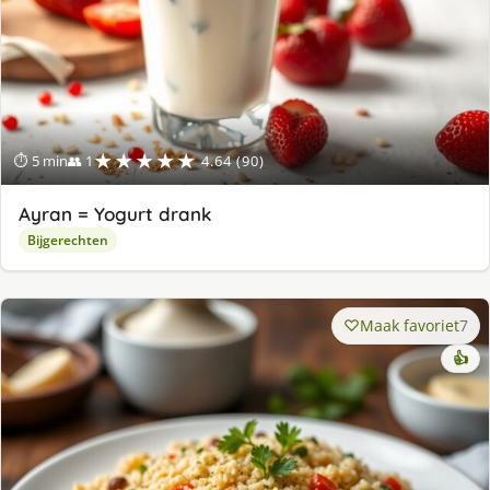
★★★★★
⏱ 5 min
👥 1
4.64 (90)
Ayran = Yogurt drank
Bijgerechten
Maak favoriet
7
👍