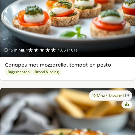
★★★★★
⏱ 15 min
👥 4
4.65 (101)
Canapés met mozzarella, tomaat en pesto
Bijgerechten
Brood & beleg
Maak favoriet
19
👍