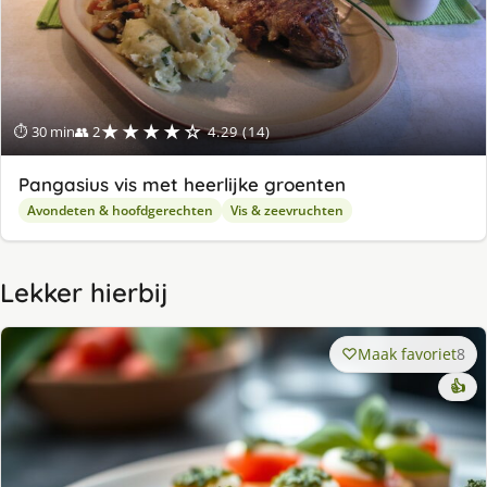
★★★★☆
⏱ 30 min
👥 2
4.29 (14)
Pangasius vis met heerlijke groenten
Avondeten & hoofdgerechten
Vis & zeevruchten
Lekker hierbij
Maak favoriet
8
👍