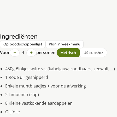
Ingrediënten
Op boodschappenlijst
Plan in weekmenu
−
+
Voor
4
personen
Metrisch
US cups/oz
450g Blokjes witte vis (kabeljauw, roodbaars, zeewolf, ...)
1 Rode ui, gesnipperd
Enkele muntblaadjes + voor de afwerking
2 Limoenen (sap)
8 Kleine vastkokende aardappelen
Olijfolie