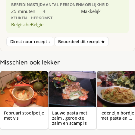
BEREIDINGSTIJD
AANTAL PERSONEN
MOEILIJKHEID
25 minuten
4
Makkelijk
KEUKEN
HERKOMST
Belgische
Belgie
Direct naar recept ↓
Beoordeel dit recept ★
Misschien ook lekker
Februari stoofpotje
Lauwe pasta met
Ieder zijn bordje
met vis
zalm , gerookte
met pasta en …
zalm en scampi’s