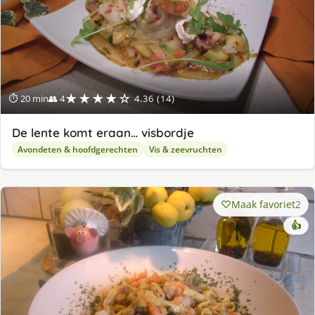
★★★★☆
⏱ 20 min
👥 4
4.36 (14)
De lente komt eraan… visbordje
Avondeten & hoofdgerechten
Vis & zeevruchten
Maak favoriet
2
👍