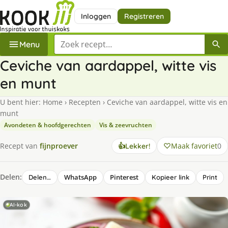
Inloggen
Registreren
Zoek een recept
Menu
Ceviche van aardappel, witte vis
en munt
U bent hier:
Home
›
Recepten
›
Ceviche van aardappel, witte vis en
munt
Avondeten & hoofdgerechten
Vis & zeevruchten
Maak favoriet
0
Recept van
fijnproever
👍
Lekker!
Delen:
WhatsApp
Pinterest
Delen…
Kopieer link
Print
AI-kok