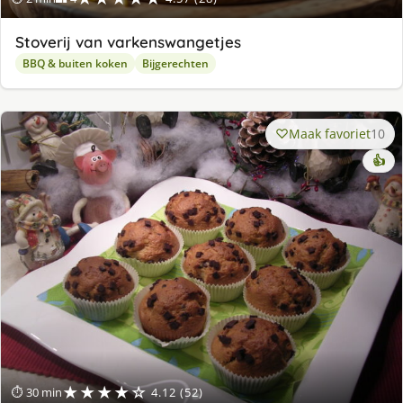
Stoverij van varkenswangetjes
BBQ & buiten koken
Bijgerechten
Maak favoriet
10
👍
★★★★☆
⏱ 30 min
4.12 (52)