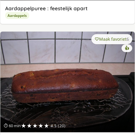
Aardappelpuree : feestelijk apart
Aardappels
Maak favoriet
6
👍
★★★★★
⏱ 60 min
4.5 (20)