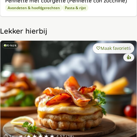
Pennette met courgette (Pennette con zucchine)
Avondeten & hoofdgerechten
Pasta & rijst
Lekker hierbij
AI-kok
Maak favoriet
6
👍
★★★★★
⏱ 2 min
👥 4
4.57 (28)