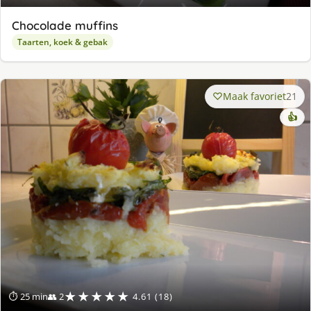
Chocolade muffins
Taarten, koek & gebak
Maak favoriet
21
👍
★★★★★
⏱ 25 min
👥 2
4.61 (18)