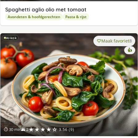
Spaghetti aglio olio met tomaat
Avondeten & hoofdgerechten
Pasta & rijst
AI-kok
Maak favoriet
8
👍
★★★★☆
⏱ 30 min
👥 2
3.56 (9)