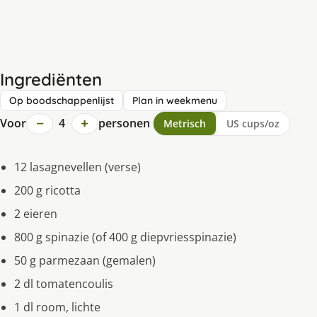
Ingrediënten
Op boodschappenlijst
Plan in weekmenu
−
+
Voor
4
personen
Metrisch
US cups/oz
12 lasagnevellen (verse)
200 g ricotta
2 eieren
800 g spinazie (of 400 g diepvriesspinazie)
50 g parmezaan (gemalen)
2 dl tomatencoulis
1 dl room, lichte