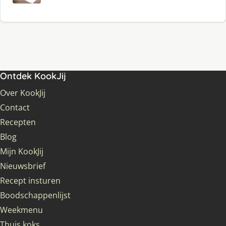
Ontdek KookJij
Over KookJij
Contact
Recepten
Blog
Mijn KookJij
Nieuwsbrief
Recept insturen
Boodschappenlijst
Weekmenu
Thuis koks