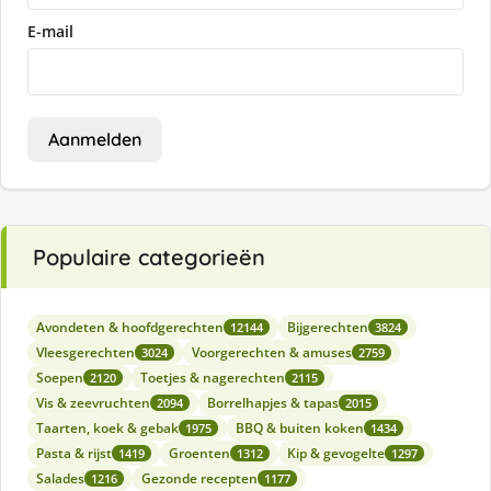
E-mail
Aanmelden
Populaire categorieën
Avondeten & hoofdgerechten
Bijgerechten
12144
3824
Vleesgerechten
Voorgerechten & amuses
3024
2759
Soepen
Toetjes & nagerechten
2120
2115
Vis & zeevruchten
Borrelhapjes & tapas
2094
2015
Taarten, koek & gebak
BBQ & buiten koken
1975
1434
Pasta & rijst
Groenten
Kip & gevogelte
1419
1312
1297
Salades
Gezonde recepten
1216
1177