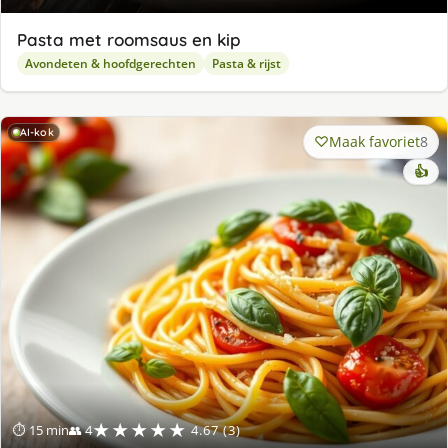
Pasta met roomsaus en kip
Avondeten & hoofdgerechten
Pasta & rijst
AI-kok
Maak favoriet
8
👍
★★★★★
⏱ 15 min
👥 4
4.67 (3)