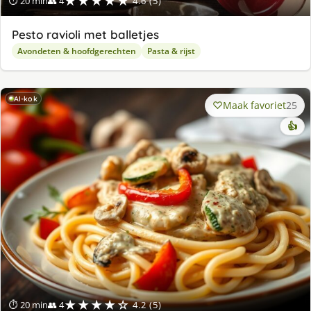
★★★★★
⏱ 20 min
👥 4
4.6 (5)
Pesto ravioli met balletjes
Avondeten & hoofdgerechten
Pasta & rijst
AI-kok
Maak favoriet
25
👍
★★★★☆
⏱ 20 min
👥 4
4.2 (5)