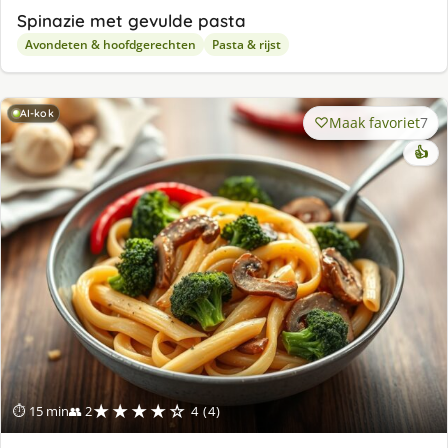
Spinazie met gevulde pasta
Avondeten & hoofdgerechten
Pasta & rijst
AI-kok
Maak favoriet
7
👍
★★★★☆
⏱ 15 min
👥 2
4 (4)