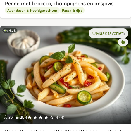
Penne met broccoli, champignons en ansjovis
Avondeten & hoofdgerechten
Pasta & rijst
AI-kok
Maak favoriet
5
👍
★★★★☆
⏱ 30 min
👥 4
4 (4)