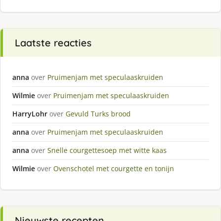
Laatste reacties
anna
over
Pruimenjam met speculaaskruiden
Wilmie
over
Pruimenjam met speculaaskruiden
HarryLohr
over
Gevuld Turks brood
anna
over
Pruimenjam met speculaaskruiden
anna
over
Snelle courgettesoep met witte kaas
Wilmie
over
Ovenschotel met courgette en tonijn
Nieuwste recepten