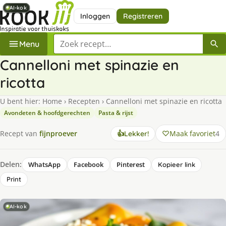
AI-kok
AI-kok
AI-kok
AI-kok
AI-kok
AI-kok
Inloggen
Registreren
Zoek een recept
Menu
Cannelloni met spinazie en
ricotta
U bent hier:
Home
›
Recepten
›
Cannelloni met spinazie en ricotta
Avondeten & hoofdgerechten
Pasta & rijst
Maak favoriet
4
Recept van
fijnproever
👍
Lekker!
Delen:
WhatsApp
Facebook
Pinterest
Kopieer link
Print
AI-kok