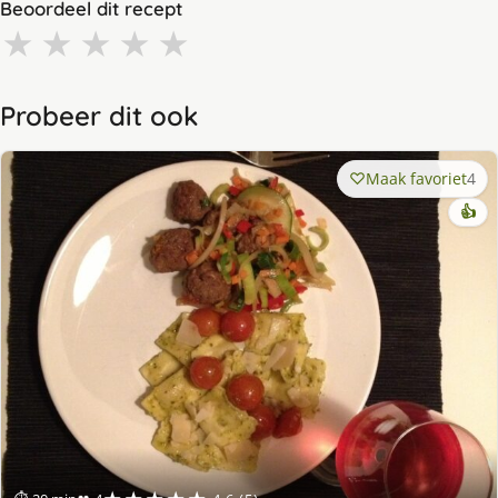
Beoordeel dit recept
★
★
★
★
★
Probeer dit ook
Maak favoriet
4
👍