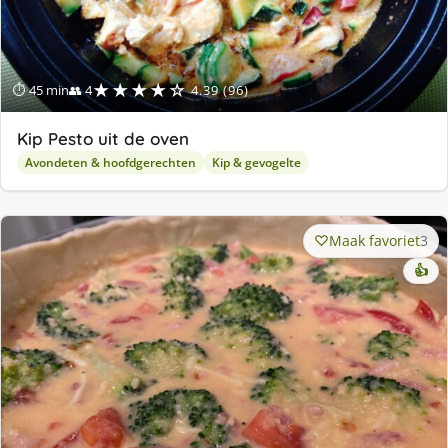
★★★★☆
⏱ 45 min
👥 4
4.39 (96)
Kip Pesto uit de oven
Avondeten & hoofdgerechten
Kip & gevogelte
Maak favoriet
3
👍