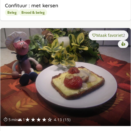
Confituur : met kersen
Beleg
Brood & beleg
Maak favoriet
2
👍
★★★★☆
⏱ 5 min
👥 1
4.13 (15)