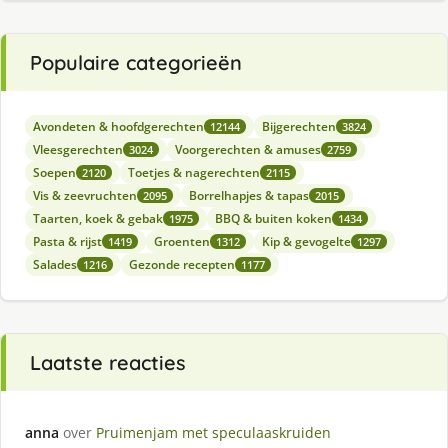
Populaire categorieën
Avondeten & hoofdgerechten
Bijgerechten
12144
3824
Vleesgerechten
Voorgerechten & amuses
3024
2759
Soepen
Toetjes & nagerechten
2120
2115
Vis & zeevruchten
Borrelhapjes & tapas
2095
2015
Taarten, koek & gebak
BBQ & buiten koken
1975
1434
Pasta & rijst
Groenten
Kip & gevogelte
1419
1312
1297
Salades
Gezonde recepten
1216
1177
Laatste reacties
anna
over
Pruimenjam met speculaaskruiden