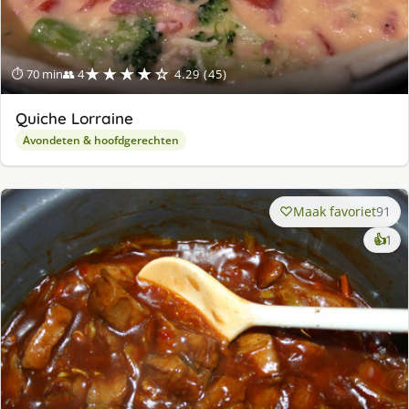
★★★★☆
⏱ 70 min
👥 4
4.29 (45)
Quiche Lorraine
Avondeten & hoofdgerechten
Maak favoriet
91
ke
👍
1
lek
ge