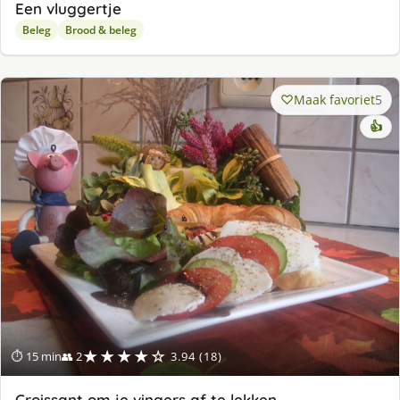
Een vluggertje
Beleg
Brood & beleg
Maak favoriet
5
👍
★★★★☆
⏱ 15 min
👥 2
3.94 (18)
Croissant om je vingers af te lekken