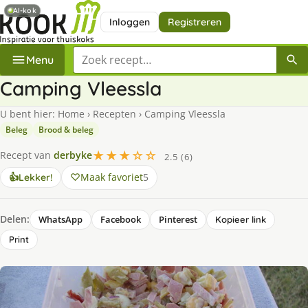
AI-kok
Inloggen
Registreren
Zoek een recept
Menu
Camping Vleessla
U bent hier:
Home
›
Recepten
›
Camping Vleessla
Beleg
Brood & beleg
★★★☆☆
Recept van
derbyke
2.5 (6)
Maak favoriet
5
👍
Lekker!
Delen:
WhatsApp
Facebook
Pinterest
Kopieer link
Print