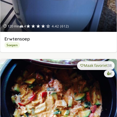
★★★★☆
⏱ 120 min
👥 4
4.42 (612)
Erwtensoep
Soepen
Maak favoriet
38
ke
👍
1
lek
ge