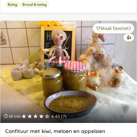
Beleg
Brood & beleg
Maak favoriet
3
👍
★★★★☆
⏱ 60 min
4.43 (7)
Confituur met kiwi, meloen en appelsien