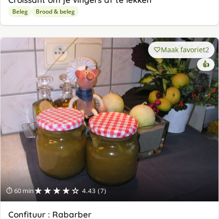
Beleg
Brood & beleg
Maak favoriet
2
👍
★★★★☆
⏱ 60 min
4.43 (7)
Confituur : Rabarber