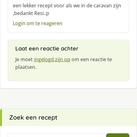
c
een lekker recept voor als we in de caravan zijn
h
,bedankt Resi.:p
r
e
Login om te reageren
e
f
:
Laat een reactie achter
Je moet
ingelogd zijn op
om een reactie te
plaatsen.
Zoek een recept
Zoeken