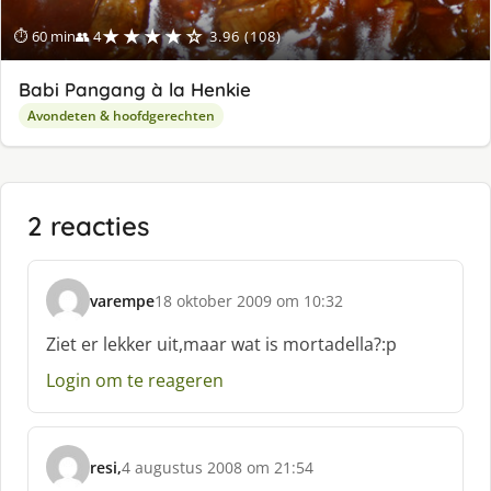
★★★★☆
⏱ 60 min
👥 4
3.96 (108)
Babi Pangang à la Henkie
Avondeten & hoofdgerechten
2 reacties
varempe
18 oktober 2009 om 10:32
s
c
Ziet er lekker uit,maar wat is mortadella?:p
h
Login om te reageren
r
e
e
f
resi,
4 augustus 2008 om 21:54
:
s