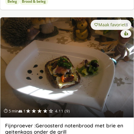
Beleg
Brood & beleg
Maak favoriet
8
👍
★★★★☆
⏱ 5 min
👥 1
4.11 (9)
Fijnproever :Geroosterd notenbrood met brie en
geitenkaas onder de grill