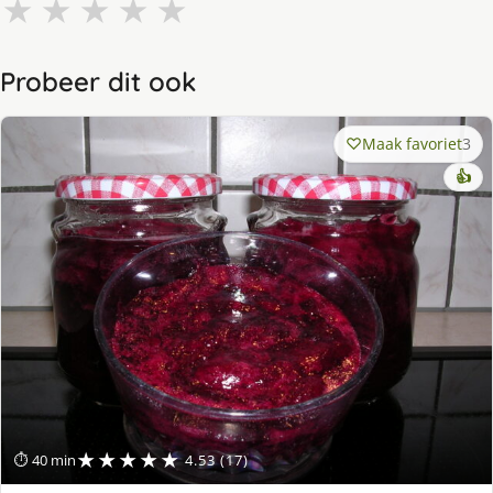
★
★
★
★
★
Probeer dit ook
Maak favoriet
3
👍
★★★★★
⏱ 40 min
4.53 (17)