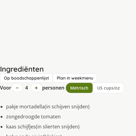
Ingrediënten
Op boodschappenlijst
Plan in weekmenu
−
+
Voor
4
personen
Metrisch
US cups/oz
pakje mortadella(in schijven snijden)
zongedroogde tomaten
kaas schijfjes(in slierten snijden)