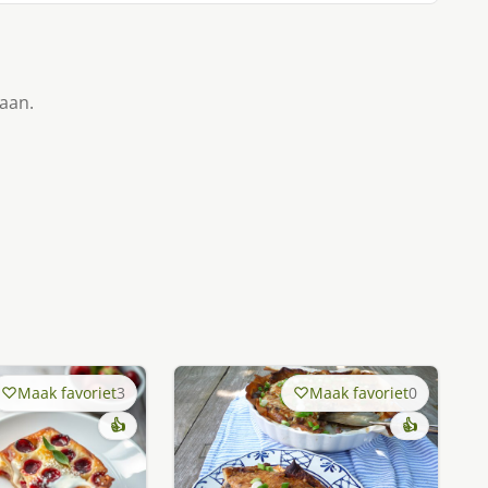
taan.
Maak favoriet
3
Maak favoriet
0
👍
👍