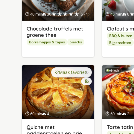
★★★★★
⏱ 40 min
👥 30
5 (1)
⏱ 45 min
👥 8
Chocolade truffels met
Clafoutis 
groene thee
BBQ & buiten
Borrelhapjes & tapas
Snacks
Bijgerechten
AI-kok
Maak favoriet
0
👍
⏱ 60 min
👥 4
⏱ 60 min
👥 2
Quiche met
Tarte tati
paddenstoelen en brie