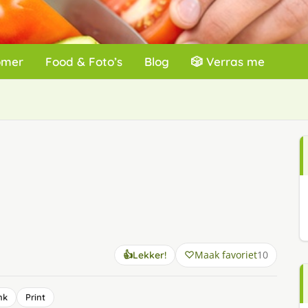
omer
Food & Foto’s
Blog
🎲 Verras me
Maak favoriet
10
👍
Lekker!
nk
Print