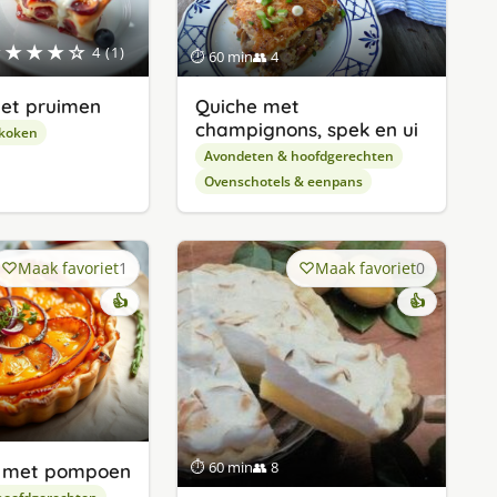
★★★★☆
4 (1)
⏱ 60 min
👥 4
met pruimen
Quiche met
champignons, spek en ui
 koken
Avondeten & hoofdgerechten
Ovenschotels & eenpans
Maak favoriet
1
Maak favoriet
0
👍
👍
⏱ 60 min
👥 8
n met pompoen