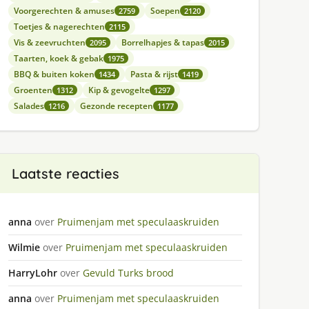
Voorgerechten & amuses
Soepen
2759
2120
Toetjes & nagerechten
2115
Vis & zeevruchten
Borrelhapjes & tapas
2095
2015
Taarten, koek & gebak
1975
BBQ & buiten koken
Pasta & rijst
1434
1419
Groenten
Kip & gevogelte
1312
1297
Salades
Gezonde recepten
1216
1177
Laatste reacties
anna
over
Pruimenjam met speculaaskruiden
Wilmie
over
Pruimenjam met speculaaskruiden
HarryLohr
over
Gevuld Turks brood
anna
over
Pruimenjam met speculaaskruiden