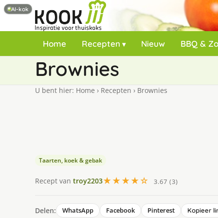
AI-kok
Home
Recepten
Nieuw
BBQ & Z
Brownies
U bent hier:
Home
›
Recepten
›
Brownies
Taarten, koek & gebak
★★★★☆
Recept van
troy2203
3.67 (3)
Delen:
WhatsApp
Facebook
Pinterest
Kopieer li