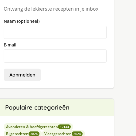
Ontvang de lekkerste recepten in je inbox.
Naam (optioneel)
E-mail
Aanmelden
Populaire categorieën
Avondeten & hoofdgerechten
12144
Bijgerechten
Vleesgerechten
3824
3024