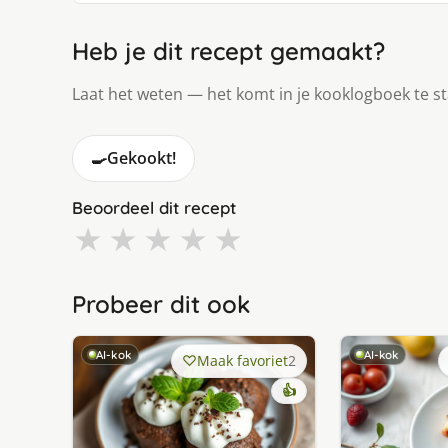
Heb je dit recept gemaakt?
Laat het weten — het komt in je kooklogboek te s
🍳
Gekookt!
Beoordeel dit recept
★
★
★
★
★
Probeer dit ook
AI-kok
AI-kok
Maak favoriet
2
👍