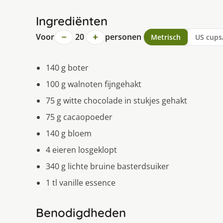
Ingrediënten
−
+
Voor
20
personen
Metrisch
US cups
140 g boter
100 g walnoten fijngehakt
75 g witte chocolade in stukjes gehakt
75 g cacaopoeder
140 g bloem
4 eieren losgeklopt
340 g lichte bruine basterdsuiker
1 tl vanille essence
Benodigdheden